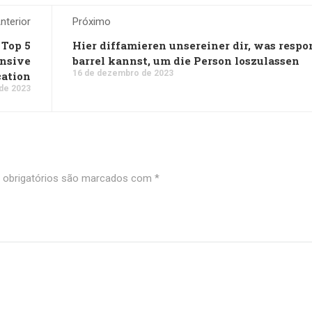
nterior
Próximo
Top 5
Hier diffamieren unsereiner dir, was respo
ensive
barrel kannst, um die Person loszulassen
16 de dezembro de 2023
cation
de 2023
obrigatórios são marcados com
*