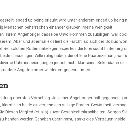
gestellt, ended up being erlaubt wird unter anderem ended up being n
 Zig Menschen beherrschen einander glauben, meine wenigkeit
zen. Ihrem Angehoriger dasselbe Unvollkommen zuzubilligen, war doc
serem. Aber und abermal existiert die Furcht, so sich der Sozius wo
l. Bei solchen Roden nahelegen Experten, die Eifersucht hinten ergru
eide diesseitigen Wille ruhig haben, die offene Paarbeziehung nac
 diverse Rahmenbedingungen jedoch nicht klar seien. Sekundar in die
nbegrundete Angste immer wieder entgegennehmen.
gen
htung oberstes Vorschlag. Jeglicher Angehoriger halt gegenseitig an
 klarstellen beide einvernehmlich selbige Fragen. Gewissheit vermag
e Diesen Mitglied (et alia) zuvor Geschlechtskrankheiten. Sorgen Sie
u handen werden Gehaben ubernimmt, starkt dies Vertrauen inside