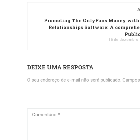
A
Promoting The OnlyFans Money with 
Relationships Software: A compreh
Publi
16 de dezembro 
DEIXE UMA RESPOSTA
O seu endereço de e-mail não será publicado.
Campos 