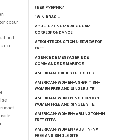
! БЕЗ РУБРИКИ
en
1WIN BRASIL
er coeur.
ACHETER UNE MARIГ©E PAR
CORRESPONDANCE
ist und
AFROINTRODUCTIONS-REVIEW FOR
nzeln
FREE
AGENCE DE MESSAGERIE DE
COMMANDE DE MARIГ©E
AMERICAN-BRIDES FREE SITES
AMERICAN-WOMEN-VS-BRITISH-
WOMEN FREE AND SINGLE SITE
er
AMERICAN-WOMEN-VS-FOREIGN-
l se
WOMEN FREE AND SINGLE SITE
 zusagt.
AMERICAN-WOMEN+ARLINGTON-IN
inside
FREE SITES
on
AMERICAN-WOMEN+AUSTIN-NV
FREE AND SINGLE SITE