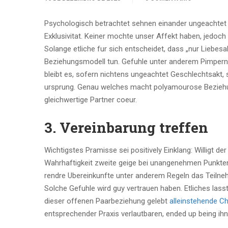
Psychologisch betrachtet sehnen einander ungeachtet
Exklusivitat. Keiner mochte unser Affekt haben, jedoc
Solange etliche fur sich entscheidet, dass „nur Liebes
Beziehungsmodell tun. Gefuhle unter anderem Pimpern
bleibt es, sofern nichtens ungeachtet Geschlechtsakt, 
ursprung. Genau welches macht polyamourose Beziehun
gleichwertige Partner coeur.
3. Vereinbarung treffen
Wichtigstes Pramisse sei positively Einklang: Willigt d
Wahrhaftigkeit zweite geige bei unangenehmen Punkten i
rendre Ubereinkunfte unter anderem Regeln das Teilnehm
Solche Gefuhle wird guy vertrauen haben. Etliches lass
dieser offenen Paarbeziehung gelebt
alleinstehende C
entsprechender Praxis verlautbaren, ended up being ihn 