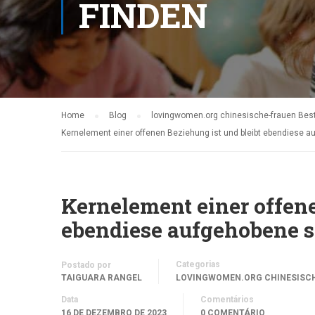
FINDEN
Home
Blog
lovingwomen.org chinesische-frauen Best
Kernelement einer offenen Beziehung ist und bleibt ebendiese au
Kernelement einer offene
ebendiese aufgehobene s
Categorias
Postado por
TAIGUARA RANGEL
LOVINGWOMEN.ORG CHINESISCH
Data
Comentários
16 DE DEZEMBRO DE 2023
0 COMENTÁRIO