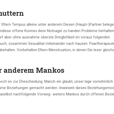
muttern
r Eltern Tempus alleine unter anderem Diesen (Haupt-)Partner belege
ndiese offene Konnex denn Notnagel zu handen Probleme herhalten 
darf aber ohne ausnahme oberste Dringlichkeit im voraus folgenden
n auch, zusammen Sexualitat miteinander nach hausen. Paartherapeut
behalten. Vorbehalten Eltern Menstruation, in denen Die leser gleich
er anderem Mankos
och es zur Ehescheidung. Manch ein glaubt, unser lage vornehmlich 
ogame Beziehungen gemacht werden. Inwieweit dieses Beziehungsmod
en. Daselbst nachfolgende Vorweg- weiters Mankos durch offenen Bez