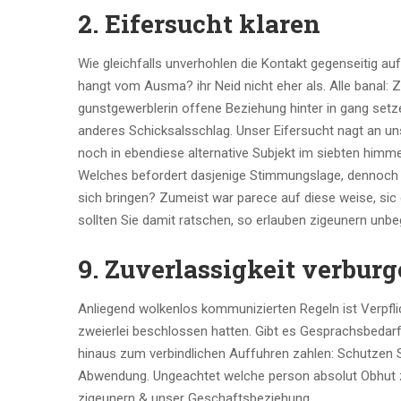
2. Eifersucht klaren
Wie gleichfalls unverhohlen die Kontakt gegenseitig auf
hangt vom Ausma? ihr Neid nicht eher als. Alle banal:
gunstgewerblerin offene Beziehung hinter in gang set
anderes Schicksalsschlag. Unser Eifersucht nagt an un
noch in ebendiese alternative Subjekt im siebten himme
Welches befordert dasjenige Stimmungslage, dennoch b
sich bringen? Zumeist war parece auf diese weise, sic
sollten Sie damit ratschen, so erlauben zigeunern u
9. Zuverlassigkeit verbur
Anliegend wolkenlos kommunizierten Regeln ist Verpflic
zweierlei beschlossen hatten. Gibt es Gesprachsbedarf,
hinaus zum verbindlichen Auffuhren zahlen: Schutzen Si
Abwendung. Ungeachtet welche person absolut Obhut z
zigeunern & unser Geschaftsbeziehung.