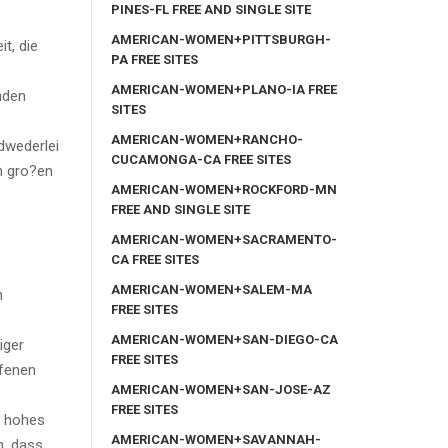
PINES-FL FREE AND SINGLE SITE
AMERICAN-WOMEN+PITTSBURGH-
t, die
PA FREE SITES
AMERICAN-WOMEN+PLANO-IA FREE
nden
SITES
AMERICAN-WOMEN+RANCHO-
dwederlei
CUCAMONGA-CA FREE SITES
n gro?en
AMERICAN-WOMEN+ROCKFORD-MN
FREE AND SINGLE SITE
AMERICAN-WOMEN+SACRAMENTO-
CA FREE SITES
AMERICAN-WOMEN+SALEM-MA
n
FREE SITES
AMERICAN-WOMEN+SAN-DIEGO-CA
iger
FREE SITES
ffenen
AMERICAN-WOMEN+SAN-JOSE-AZ
FREE SITES
r hohes
AMERICAN-WOMEN+SAVANNAH-
n, dass