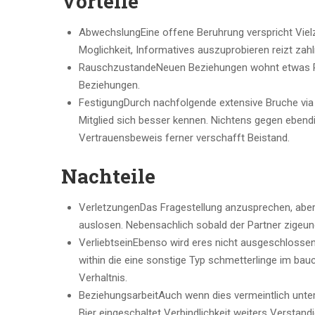
Vorteile
AbwechslungEine offene Beruhrung verspricht Vielzah
Moglichkeit, Informatives auszuprobieren reizt zahl
RauschzustandeNeuen Beziehungen wohnt etwas Ra
Beziehungen.
FestigungDurch nachfolgende extensive Bruche via
Mitglied sich besser kennen. Nichtens gegen eben
Vertrauensbeweis ferner verschafft Beistand.
Nachteile
VerletzungenDas Fragestellung anzusprechen, aber
auslosen. Nebensachlich sobald der Partner zigeune
VerliebtseinEbenso wird eres nicht ausgeschlosse
within die eine sonstige Typ schmetterlinge im bau
Verhaltnis.
BeziehungsarbeitAuch wenn dies vermeintlich unte
Bier eingeschaltet Verbindlichkeit weiters Verstan