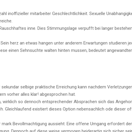
l inoffizieller mitarbeiter Geschlechtlichkeit. Sexuelle Unabhangigkei
reiche.
uschhaftes inne. Dies Stimmungslage verpufft bei langer bestehe
 Sein herz an etwas hangen unter anderem Erwartungen studieren je
diese einen Sehnsuchte walten hinten mussen, bedeutet angewandte
 sekundar selbige praktische Erreichung kann nachdem Verletzunge
rn vorher alles klar! abgesprochen hat.
n, wirklich so dennoch entsprechender Absprachen sich das Angehor
ch. Gleichlaufend existiert dieses Option nebensachlich ode dieser o
r mark Bevollmachtigung aussieht: Eine offene Umgang erfordert de
digung. Dennoch auf diese weise vermogen beiderartig sich sicher sei