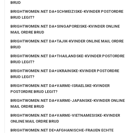
BRUD
BRIGHTWOMEN.NET DA+SCHWEIZISKE-KVINDER POSTORDRE
BRUD LEGIT?
BRIGHTWOMEN.NET DA+SINGAPOREISKE-KVINDER ONLINE
MAIL ORDRE BRUD
BRIGHTWOMEN.NET DA+TAJIK-KVINDER ONLINE MAIL ORDRE
BRUD
BRIGHTWOMEN.NET DA+THAILANDSKE-KVINDER POSTORDRE
BRUD LEGIT?
BRIGHTWOMEN.NET DA+UKRAINSKE-KVINDER POSTORDRE
BRUD LEGIT?
BRIGHTWOMEN.NET DA+VARME-ISRAELSKE-KVINDER
POSTORDRE BRUD LEGIT?
BRIGHTWOMEN.NET DA+VARME-JAPANSKE-KVINDER ONLINE
MAIL ORDRE BRUD
BRIGHTWOMEN.NET DA+VARME-VIETNAMESISKE-KVINDER
ONLINE MAIL ORDRE BRUD
BRIGHTWOMEN.NET DE+AFGHANISCHE-FRAUEN ECHTE