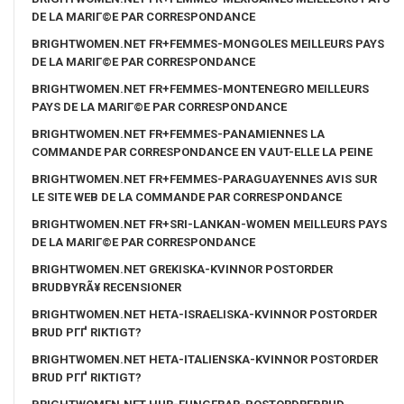
DE LA MARIГ©E PAR CORRESPONDANCE
BRIGHTWOMEN.NET FR+FEMMES-MONGOLES MEILLEURS PAYS
DE LA MARIГ©E PAR CORRESPONDANCE
BRIGHTWOMEN.NET FR+FEMMES-MONTENEGRO MEILLEURS
PAYS DE LA MARIГ©E PAR CORRESPONDANCE
BRIGHTWOMEN.NET FR+FEMMES-PANAMIENNES LA
COMMANDE PAR CORRESPONDANCE EN VAUT-ELLE LA PEINE
BRIGHTWOMEN.NET FR+FEMMES-PARAGUAYENNES AVIS SUR
LE SITE WEB DE LA COMMANDE PAR CORRESPONDANCE
BRIGHTWOMEN.NET FR+SRI-LANKAN-WOMEN MEILLEURS PAYS
DE LA MARIГ©E PAR CORRESPONDANCE
BRIGHTWOMEN.NET GREKISKA-KVINNOR POSTORDER
BRUDBYRÃ¥ RECENSIONER
BRIGHTWOMEN.NET HETA-ISRAELISKA-KVINNOR POSTORDER
BRUD PГҐ RIKTIGT?
BRIGHTWOMEN.NET HETA-ITALIENSKA-KVINNOR POSTORDER
BRUD PГҐ RIKTIGT?