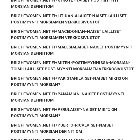
BRIGHTWOMEN.NET FI+KYRGYZ-NAISET POSTIMYYNTI
MORSIAN DEFINITIOM
BRIGHTWOMEN.NET FI+LITIUANIALAISET-NAISET LAILLISET
POSTIMYYNTI MORSIAMEN VERKKOSIVUSTOT
BRIGHTWOMEN.NET FI+MACEDONIAN-NAISET LAILLISET
POSTIMYYNTI MORSIAMEN VERKKOSIVUSTOT
BRIGHTWOMEN.NET FI+MALESIALAISET-NAISET POSTIMYYNTI
MORSIAN DEFINITIOM
BRIGHTWOMEN.NET FI+MITEN-POSTIMYYNNISSA-MORSIAN-
TOIMII LAILLISET POSTIMYYNTI MORSIAMEN VERKKOSIVUSTOT
BRIGHTWOMEN.NET FI+PAKISTANILAISET-NAISET MIKГ¤ ON
POSTIMYYNTI MORSIAN?
BRIGHTWOMEN.NET FI+PANAMIAN-NAISET POSTIMYYNTI
MORSIAN DEFINITIOM
BRIGHTWOMEN.NET FI+PERULAISET-NAISET MIKГ¤ ON
POSTIMYYNTI MORSIAN?
BRIGHTWOMEN.NET FI+PUERTO-RICALAISET-NAISET
POSTIMYYNTI MORSIAN DEFINITIOM