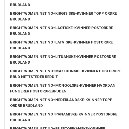
BRUDLAND
BRIGHTWOMEN.NET NO+KIRGISISKE-KVINNER TOPP ORDRE
BRUDLAND
BRIGHTWOMEN.NET NO+LAOTISKE-KVINNER POSTORDRE
BRUDLAND
BRIGHTWOMEN.NET NO+LATVISKE-KVINNER POSTORDRE
BRUDLAND
BRIGHTWOMEN.NET NO+LITUANSKE-KVINNER POSTORDRE
BRUDLAND
BRIGHTWOMEN.NET NO+MAKEDONSKE-KVINNER POSTORDRE
BRUD NETTSTEDER REDDIT
BRIGHTWOMEN.NET NO+MONGOLSKE-KVINNER HVORDAN
FUNGERER POSTORDREBRUDEN
BRIGHTWOMEN.NET NO+NEDERLANDSKE-KVINNER TOPP
ORDRE BRUDLAND
BRIGHTWOMEN.NET NO+PANAMISKE-KVINNER POSTORDRE
BRUDLAND
BRIGHTWOMEN.NET NO+PUERTORIKANSKE-KVINNER