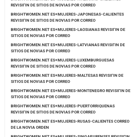
REVISIГІN DE SITIOS DE NOVIAS POR CORREO
BRIGHTWOMEN.NET ES+MUJERES-JAPONESAS-CALIENTES
REVISIГІN DE SITIOS DE NOVIAS POR CORREO
BRIGHTWOMEN.NET ES+MUJERES-LAOSIANAS REVISIГІN DE
SITIOS DE NOVIAS POR CORREO
BRIGHTWOMEN.NET ES+MUJERES-LATVIANAS REVISIГІN DE
SITIOS DE NOVIAS POR CORREO
BRIGHTWOMEN.NET ES+MUJERES-LUXEMBURGUESAS
REVISIГІN DE SITIOS DE NOVIAS POR CORREO
BRIGHTWOMEN.NET ES+MUJERES-MALTESAS REVISIГІN DE
SITIOS DE NOVIAS POR CORREO
BRIGHTWOMEN.NET ES+MUJERES-MONTENEGRO REVISIГІN DE
SITIOS DE NOVIAS POR CORREO
BRIGHTWOMEN.NET ES+MUJERES-PUERTORRIQUENAS
REVISIГІN DE SITIOS DE NOVIAS POR CORREO
BRIGHTWOMEN.NET ES+MUJERES-RUSAS-CALIENTES CORREO
DE LA NOVIA ORDEN
BRIGHTWOMEN.NET ES+MUJERES-SINGAPURENSES REVISIГІN