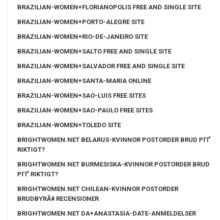
BRAZILIAN-WOMEN+FLORIANOPOLIS FREE AND SINGLE SITE
BRAZILIAN-WOMEN+PORTO-ALEGRE SITE
BRAZILIAN-WOMEN+RIO-DE-JANEIRO SITE
BRAZILIAN-WOMEN+SALTO FREE AND SINGLE SITE
BRAZILIAN-WOMEN+SALVADOR FREE AND SINGLE SITE
BRAZILIAN-WOMEN+SANTA-MARIA ONLINE
BRAZILIAN-WOMEN+SAO-LUIS FREE SITES
BRAZILIAN-WOMEN+SAO-PAULO FREE SITES
BRAZILIAN-WOMEN+TOLEDO SITE
BRIGHTWOMEN.NET BELARUS-KVINNOR POSTORDER BRUD PГҐ
RIKTIGT?
BRIGHTWOMEN.NET BURMESISKA-KVINNOR POSTORDER BRUD
PГҐ RIKTIGT?
BRIGHTWOMEN.NET CHILEAN-KVINNOR POSTORDER
BRUDBYRÃ¥ RECENSIONER
BRIGHTWOMEN.NET DA+ANASTASIA-DATE-ANMELDELSER