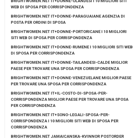
BRIGHTWOMEN.NET IT+DONNE-OLANDESI I 10 MIGLIORI SITI
WEB DI SPOSA PER CORRISPONDENZA
BRIGHTWOMEN.NET IT+DONNE-PARAGUAIANE AGENZIA DI
POSTA PER ORDINI DI SPOSA
BRIGHTWOMEN.NET IT+DONNE-PORTORICANE I 10 MIGLIORI
SITI WEB DI SPOSA PER CORRISPONDENZA
BRIGHTWOMEN.NET IT+DONNE-RUMENE I 10 MIGLIORI SITI WEB
DI SPOSA PER CORRISPONDENZA
BRIGHTWOMEN.NET IT+DONNE-TAILANDESI-CALDE MIGLIOR
PAESE PER TROVARE UNA SPOSA PER CORRISPONDENZA
BRIGHTWOMEN.NET IT+DONNE-VENEZUELANE MIGLIOR PAESE
PER TROVARE UNA SPOSA PER CORRISPONDENZA
BRIGHTWOMEN.NET IT+IL-COSTO-DI-SPOSA-PER-
CORRISPONDENZA MIGLIOR PAESE PER TROVARE UNA SPOSA
PER CORRISPONDENZA
BRIGHTWOMEN.NET IT+SONO-LEGALI-SPOSA-PER-
CORRISPONDENZA I 10 MIGLIORI SITI WEB DI SPOSA PER
CORRISPONDENZA
BRIGHTWOMEN.NET JAMAICANSKA-KVINNOR POSTORDER