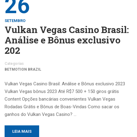
26
SETEMBRO
Vulkan Vegas Casino Brasil:
Análise e Bônus exclusivo
202
Categorias
BETMOTION BRAZIL
Vulkan Vegas Casino Brasil: Análise e Bônus exclusivo 2023
Vulkan Vegas bônus 2023 Até R$7 500 + 150 giros grátis
Content Opções bancárias convenientes Vulkan Vegas
Rodadas Grátis e Bônus de Boas-Vindas Como sacar os
ganhos do Vulkan Vegas Casino? …
LEIA MAIS