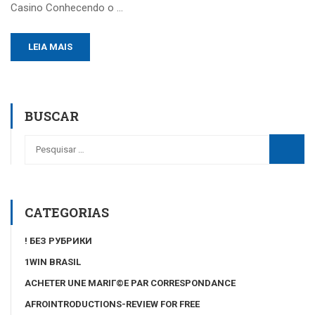
Casino Conhecendo o …
LEIA MAIS
BUSCAR
CATEGORIAS
! БЕЗ РУБРИКИ
1WIN BRASIL
ACHETER UNE MARIГ©E PAR CORRESPONDANCE
AFROINTRODUCTIONS-REVIEW FOR FREE