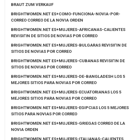
BRAUT ZUM VERKAUF
BRIGHTWOMEN.NET ES+COMO-FUNCIONA-NOVIA-POR-
CORREO CORREO DE LA NOVIA ORDEN
BRIGHTWOMEN.NET ES+MUJERES-AFRICANAS-CALIENTES
REVISIГІN DE SITIOS DE NOVIAS POR CORREO
BRIGHTWOMEN.NET ES+MUJERES-BULGARAS REVISIГІN DE
SITIOS DE NOVIAS POR CORREO
BRIGHTWOMEN.NET ES+MUJERES-CUBANAS REVISIГІN DE
SITIOS DE NOVIAS POR CORREO
BRIGHTWOMEN.NET ES+MUJERES-DE-BANGLADESH LOS 5
MEJORES SITIOS PARA NOVIAS POR CORREO
BRIGHTWOMEN.NET ES+MUJERES-ECUATORIANAS LOS 5
MEJORES SITIOS PARA NOVIAS POR CORREO
BRIGHTWOMEN.NET ES+MUJERES-EGIPCIAS LOS 5 MEJORES
SITIOS PARA NOVIAS POR CORREO
BRIGHTWOMEN.NET ES+MUJERES-GRIEGAS CORREO DE LA
NOVIA ORDEN
BRIGHTWOMEN.NET ES+MUJERES-ITALIANAS-CALIENTES