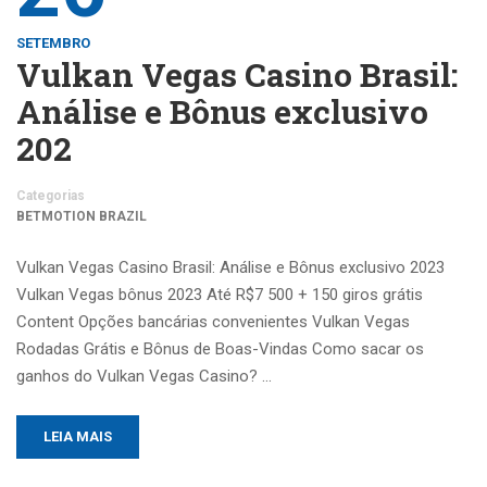
SETEMBRO
Vulkan Vegas Casino Brasil:
Análise e Bônus exclusivo
202
Categorias
BETMOTION BRAZIL
Vulkan Vegas Casino Brasil: Análise e Bônus exclusivo 2023
Vulkan Vegas bônus 2023 Até R$7 500 + 150 giros grátis
Content Opções bancárias convenientes Vulkan Vegas
Rodadas Grátis e Bônus de Boas-Vindas Como sacar os
ganhos do Vulkan Vegas Casino? …
LEIA MAIS