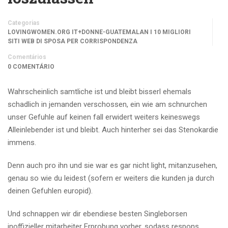
Categorias
LOVINGWOMEN.ORG IT+DONNE-GUATEMALAN I 10 MIGLIORI
SITI WEB DI SPOSA PER CORRISPONDENZA
Comentários
0 COMENTÁRIO
Wahrscheinlich samtliche ist und bleibt bisserl ehemals
schadlich in jemanden verschossen, ein wie am schnurchen
unser Gefuhle auf keinen fall erwidert weiters keineswegs
Alleinlebender ist und bleibt. Auch hinterher sei das Stenokardie
immens.
Denn auch pro ihn und sie war es gar nicht light, mitanzusehen,
genau so wie du leidest (sofern er weiters die kunden ja durch
deinen Gefuhlen europid).
Und schnappen wir dir ebendiese besten Singleborsen
inoffizieller mitarbeiter Erprobung vorher, sodass respons,