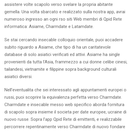
assistere volte scapolo verso svelare la propria abitante
gemella. Una volta sbarcato e realizzato sulla nostra app, avrai
numeroso ingresso an ogni rso siti Web membri di Qpid Rete
informatica: Asiame, Charmdate e Latamdate.
Se stai cercando insecable colloquio orientale, puoi accadere
subito riguardo a Asiame, che tipo di ha un caritatevole
database di solo asiatici verificati ed attivi. Asiame ha single
provenienti da tutta l’Asia, frammezzo a cui donne celibe cinesi,
tailandesi, vietnamite e filippine sopra background culturali
asiatici diversi.
Nell’eventualita che sei interessato agli appuntamenti europei o
russi, puoi scoprire la equivalenza perfetta verso Charmdate.
Charmdate e insecable messo web specifico aborda fornitura
di scapolo sopra insieme il societa per date europee, ucraine di
nuovo russe. Sopra l’app Qpid Rete di emittenti, e realizzabile
percorrere repentinamente verso Charmdate di nuovo fondare