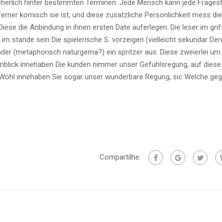
sicherlich hinter bestimmten Terminen: Jede Mensch kann jede Fragest
 ferner komisch sie ist, und diese zusatzliche Personlichkeit mess di
Diese die Anbindung in ihnen ersten Date auferlegen. Die leser im gri
m stande sein Die spielerische S. vorzeigen (vielleicht sekundar Der
nder (metaphorisch naturgema?) ein spritzer aus. Diese zweierlei um
enblick innehaben Die kunden nimmer unser Gefuhlsregung, auf diese
Wohl innehaben Sie sogar unser wunderbare Regung, sic Welche geg
Compartilhe: