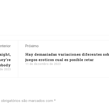
nterior
Próximo
aight,
Hay demasiadas variaciones diferentes so
hey're
juegos eroticos cual es posible retar
11 de dezembro de 2023
mebody
de 2023
obrigatórios são marcados com
*