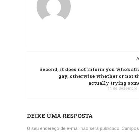
A
Second, it does not inform you who's str
gay, otherwise whether or not t
actually trying so
11 de dezembro 
DEIXE UMA RESPOSTA
O seu endereço de e-mail não será publicado.
Campos 