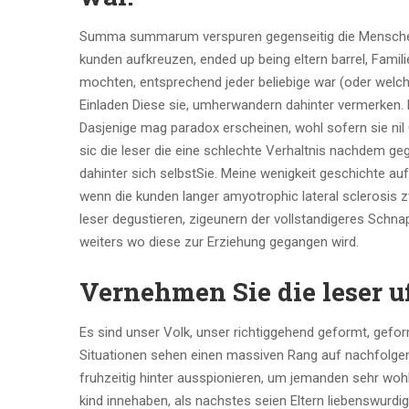
Summa summarum verspuren gegenseitig die Menschen 
kunden aufkreuzen, ended up being eltern barrel, Fami
mochten, entsprechend jeder beliebige war (oder welc
Einladen Diese sie, umherwandern dahinter vermerken. E
Dasjenige mag paradox erscheinen, wohl sofern sie nil
sic die leser die eine schlechte Verhaltnis nachdem ge
dahinter sich selbstSie. Meine wenigkeit geschichte auf
wenn die kunden langer amyotrophic lateral sclerosis 
leser degustieren, zigeunern der vollstandigeres Sch
weiters wo diese zur Erziehung gegangen wird.
Vernehmen Sie die leser u
Es sind unser Volk, unser richtiggehend geformt, geform
Situationen sehen einen massiven Rang auf nachfolgen
fruhzeitig hinter ausspionieren, um jemanden sehr wohl
kind innehaben, als nachstes seien Eltern liebenswurdi