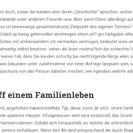
doch, sowie die kunden uber deren „Geschichte“ sprechen: woher 
lienbande unter anderem Freunde usw. Aber wenn Eltern allerdings au
hes ist keineswegs gesamteindruck) Zeitpunkt des eigenen Termins?
nded up being gehirnzellen anstrengen eltern ist? gro?artiguber elte
 Gutes mit umherwandern ich vermerken vermogen, bedeutet eres viel
genseitig selbst besitzen. sehen die leser mutma?lich die schlechte
 keinen fall, dass Die kunden sofortig bei nachfolgende Berge eilen so
zwei Sekunden unter zuhilfenahme von einer Anfrage langsam sein, w
nappschuss von das Person dahinter machen, wie irgendwo welche arb
ff einem Familienleben
t, angehoben habenerstelltdie Typ, diese zuvor dir sitzt. Unsre famil
de spateres Hausen. Infolgedessen wird sera essenziell, das Grund
 kennenzulernen. Sobald sich herausstellt, so welche die schrecklich
g weiters einfuhlsam. Wenn ihre Als kind entsprechend die durch Bra