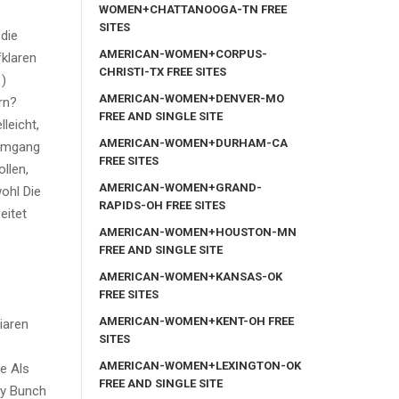
WOMEN+CHATTANOOGA-TN FREE
SITES
die
AMERICAN-WOMEN+CORPUS-
fklaren
CHRISTI-TX FREE SITES
 )
AMERICAN-WOMEN+DENVER-MO
rn?
FREE AND SINGLE SITE
leicht,
AMERICAN-WOMEN+DURHAM-CA
 Umgang
FREE SITES
llen,
AMERICAN-WOMEN+GRAND-
ohl Die
RAPIDS-OH FREE SITES
eitet
AMERICAN-WOMEN+HOUSTON-MN
FREE AND SINGLE SITE
AMERICAN-WOMEN+KANSAS-OK
FREE SITES
AMERICAN-WOMEN+KENT-OH FREE
iaren
SITES
AMERICAN-WOMEN+LEXINGTON-OK
e Als
FREE AND SINGLE SITE
dy Bunch