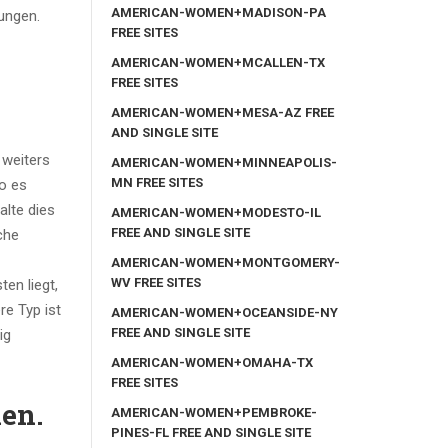
AMERICAN-WOMEN+MADISON-PA
rungen.
FREE SITES
AMERICAN-WOMEN+MCALLEN-TX
FREE SITES
AMERICAN-WOMEN+MESA-AZ FREE
AND SINGLE SITE
 weiters
AMERICAN-WOMEN+MINNEAPOLIS-
MN FREE SITES
so es
alte dies
AMERICAN-WOMEN+MODESTO-IL
FREE AND SINGLE SITE
che
AMERICAN-WOMEN+MONTGOMERY-
WV FREE SITES
en liegt,
re Typ ist
AMERICAN-WOMEN+OCEANSIDE-NY
FREE AND SINGLE SITE
ig
AMERICAN-WOMEN+OMAHA-TX
FREE SITES
en.
AMERICAN-WOMEN+PEMBROKE-
PINES-FL FREE AND SINGLE SITE