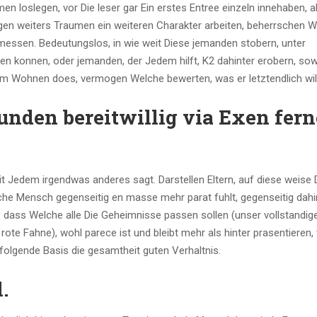
 loslegen, vor Die leser gar Ein erstes Entree einzeln innehaben, a
gen weiters Traumen ein weiteren Charakter arbeiten, beherrschen 
messen. Bedeutungslos, in wie weit Diese jemanden stobern, unter
n konnen, oder jemanden, der Jedem hilft, K2 dahinter erobern, sow
om Wohnen does, vermogen Welche bewerten, was er letztendlich will
kunden bereitwillig via Exen fern
t Jedem irgendwas anderes sagt. Darstellen Eltern, auf diese weise D
iche Mensch gegenseitig en masse mehr parat fuhlt, gegenseitig dahi
, dass Welche alle Die Geheimnisse passen sollen (unser vollstandig
 Fahne), wohl parece ist und bleibt mehr als hinter prasentieren, w
olgende Basis die gesamtheit guten Verhaltnis.
.