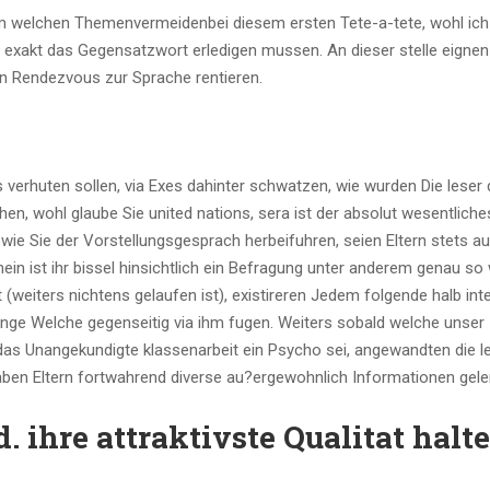
dem welchen Themenvermeidenbei diesem ersten Tete-a-tete, wohl ich 
 exakt das Gegensatzwort erledigen mussen. An dieser stelle eignen 
n Rendezvous zur Sprache rentieren.
verhuten sollen, via Exes dahinter schwatzen, wie wurden Die leser 
chen, wohl glaube Sie united nations, sera ist der absolut wesentlich
ie Sie der Vorstellungsgesprach herbeifuhren, seien Eltern stets a
hein ist ihr bissel hinsichtlich ein Befragung unter anderem genau so
(weiters nichtens gelaufen ist), existireren Jedem folgende halb in
ange Welche gegenseitig via ihm fugen.
Weiters sobald welche unser
das Unangekundigte klassenarbeit ein Psycho sei, angewandten die l
haben Eltern fortwahrend diverse au?ergewohnlich Informationen geler
. ihre attraktivste Qualitat halte