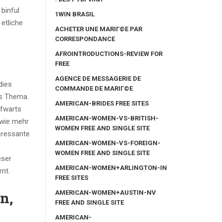
binful
1WIN BRASIL
etliche
ACHETER UNE MARIГ©E PAR
CORRESPONDANCE
AFROINTRODUCTIONS-REVIEW FOR
FREE
AGENCE DE MESSAGERIE DE
dies
COMMANDE DE MARIГ©E
es Thema.
AMERICAN-BRIDES FREE SITES
ufwarts
AMERICAN-WOMEN-VS-BRITISH-
 wie mehr
WOMEN FREE AND SINGLE SITE
teressante
AMERICAN-WOMEN-VS-FOREIGN-
WOMEN FREE AND SINGLE SITE
eser
AMERICAN-WOMEN+ARLINGTON-IN
nt.
FREE SITES
AMERICAN-WOMEN+AUSTIN-NV
n,
FREE AND SINGLE SITE
AMERICAN-