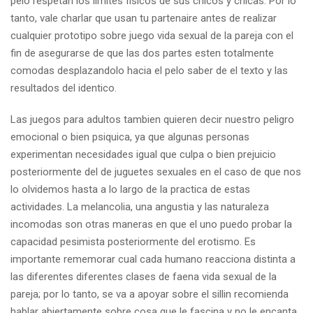
pelo respetan los limites fisicos de sus chicos y chicas. Por lo
tanto, vale charlar que usan tu partenaire antes de realizar
cualquier prototipo sobre juego vida sexual de la pareja con el
fin de asegurarse de que las dos partes esten totalmente
comodas desplazandolo hacia el pelo saber de el texto y las
resultados del identico.
Las juegos para adultos tambien quieren decir nuestro peligro
emocional o bien psiquica, ya que algunas personas
experimentan necesidades igual que culpa o bien prejuicio
posteriormente del de juguetes sexuales en el caso de que nos
lo olvidemos hasta a lo largo de la practica de estas
actividades. La melancolia, una angustia y las naturaleza
incomodas son otras maneras en que el uno puedo probar la
capacidad pesimista posteriormente del erotismo. Es
importante rememorar cual cada humano reacciona distinta a
las diferentes diferentes clases de faena vida sexual de la
pareja; por lo tanto, se va a apoyar sobre el silli­n recomienda
hablar abiertamente sobre cosa que le fascina y no le encanta