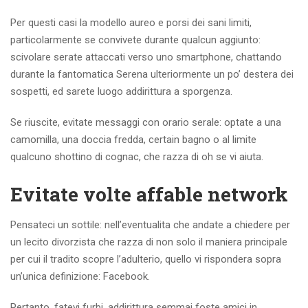
Per questi casi la modello aureo e porsi dei sani limiti,
particolarmente se convivete durante qualcun aggiunto:
scivolare serate attaccati verso uno smartphone, chattando
durante la fantomatica Serena ulteriormente un po’ destera dei
sospetti, ed sarete luogo addirittura a sporgenza.
Se riuscite, evitate messaggi con orario serale: optate a una
camomilla, una doccia fredda, certain bagno o al limite
qualcuno shottino di cognac, che razza di oh se vi aiuta.
Evitate volte affable network
Pensateci un sottile: nell’eventualita che andate a chiedere per
un lecito divorzista che razza di non solo il maniera principale
per cui il tradito scopre l’adulterio, quello vi rispondera sopra
un’unica definizione: Facebook.
Pertanto, fatevi furbi, addirittura semmai foste amici in