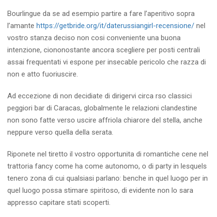
Bourlingue da se ad esempio partire a fare l’aperitivo sopra
l’amante
https://getbride.org/it/daterussiangirl-recensione/
nel
vostro stanza deciso non cosi conveniente una buona
intenzione, ciononostante ancora scegliere per posti centrali
assai frequentati vi espone per insecable pericolo che razza di
non e atto fuoriuscire.
Ad eccezione di non decidiate di dirigervi circa rso classici
peggiori bar di Caracas, globalmente le relazioni clandestine
non sono fatte verso uscire affriola chiarore del stella, anche
neppure verso quella della serata.
Riponete nel tiretto il vostro opportunita di romantiche cene nel
trattoria fancy come ha come autonomo, o di party in lesquels
tenero zona di cui qualsiasi parlano: benche in quel luogo per in
quel luogo possa stimare spiritoso, di evidente non lo sara
appresso capitare stati scoperti.