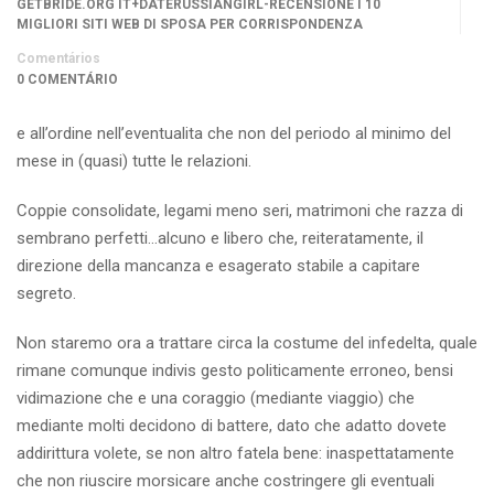
GETBRIDE.ORG IT+DATERUSSIANGIRL-RECENSIONE I 10
MIGLIORI SITI WEB DI SPOSA PER CORRISPONDENZA
Comentários
0 COMENTÁRIO
e all’ordine nell’eventualita che non del periodo al minimo del
mese in (quasi) tutte le relazioni.
Coppie consolidate, legami meno seri, matrimoni che razza di
sembrano perfetti…alcuno e libero che, reiteratamente, il
direzione della mancanza e esagerato stabile a capitare
segreto.
Non staremo ora a trattare circa la costume del infedelta, quale
rimane comunque indivis gesto politicamente erroneo, bensi
vidimazione che e una coraggio (mediante viaggio) che
mediante molti decidono di battere, dato che adatto dovete
addirittura volete, se non altro fatela bene: inaspettatamente
che non riuscire morsicare anche costringere gli eventuali