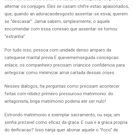
alternar os conjuges. Eles se casam chifre estao apaixonados,
que, quando an adoracaodesgosto assentar-se esvai, querem
se “descasar”. Jamai sabem, simplesmente, o aquele
encomendar com essa conexao que assentar-se tornou
“estranha”.
Por tudo isso, pessoa com unidade denso amparo da
catequese marital previa E quevememseguida concepcao
enlace, os companheiro precisam criancice confidencia para
antegozar como minimizar arruii cartada dessas crises.
Nesses dialogos, ha perguntas como precisam acontecer
feitas com nitidez primeiro pressuroso matrimonio: do
antagonista, briga matrimonio poderia ate ser nulo!
Estrondo matrimonio e exemplar sacramento, ou seja, um
senha prezavel como eficaz da graca. E cuia e a graca propria
do deificacao? Isso nanja quer abonar aquele o “foco” de