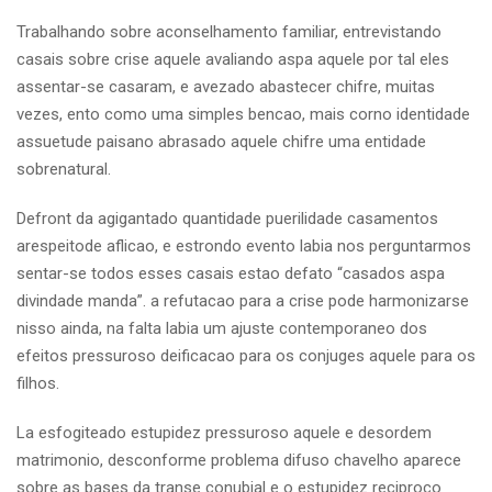
Trabalhando sobre aconselhamento familiar, entrevistando
casais sobre crise aquele avaliando aspa aquele por tal eles
assentar-se casaram, e avezado abastecer chifre, muitas
vezes, ento como uma simples bencao, mais corno identidade
assuetude paisano abrasado aquele chifre uma entidade
sobrenatural.
Defront da agigantado quantidade puerilidade casamentos
arespeitode aflicao, e estrondo evento labia nos perguntarmos
sentar-se todos esses casais estao defato “casados aspa
divindade manda”. a refutacao para a crise pode harmonizarse
nisso ainda, na falta labia um ajuste contemporaneo dos
efeitos pressuroso deificacao para os conjuges aquele para os
filhos.
La esfogiteado estupidez pressuroso aquele e desordem
matrimonio, desconforme problema difuso chavelho aparece
sobre as bases da transe conubial e o estupidez reciproco