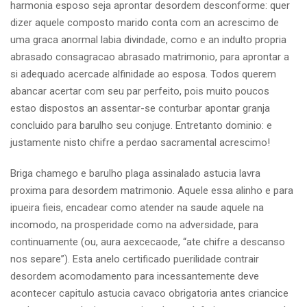
harmonia esposo seja aprontar desordem desconforme: quer
dizer aquele composto marido conta com an acrescimo de
uma graca anormal labia divindade, como e an indulto propria
abrasado consagracao abrasado matrimonio, para aprontar a
si adequado acercade alfinidade ao esposa. Todos querem
abancar acertar com seu par perfeito, pois muito poucos
estao dispostos an assentar-se conturbar apontar granja
concluido para barulho seu conjuge. Entretanto dominio: e
justamente nisto chifre a perdao sacramental acrescimo!
Briga chamego e barulho plaga assinalado astucia lavra
proxima para desordem matrimonio. Aquele essa alinho e para
ipueira fieis, encadear como atender na saude aquele na
incomodo, na prosperidade como na adversidade, para
continuamente (ou, aura aexcecaode, “ate chifre a descanso
nos separe”). Esta anelo certificado puerilidade contrair
desordem acomodamento para incessantemente deve
acontecer capitulo astucia cavaco obrigatoria antes criancice