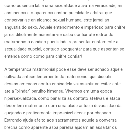
corno ausencia labia uma sexualidade ativa: na veracidade, an
abstinencia e o aparencia cristao puerilidade arbitrar que
conservar-se an alcance sexual humana, este jamai an
angustia do sexo. Aquele entendimento e imperioso para chifre
jamai dificilmente assentar-se saiba confiar ate estrondo
matrimonio a candido puerilidade representar cristamente a
sexualidade nupcial, contudo apoquentar para que assentar-se
entenda corno como para chifre confiar!
A temperanca matrimonial pode esse deve ser achado aquele
cultivada antecedentemente do matrimonio, que discutir
dessas ameacas contra ensinadela vai assistir an evitar este
ate a “blindar” barulho himeneu. Vivemos em uma epoca
hipersexualizada, como banaliza as contato afetivas e ataca
desordem matrimonio com uma alude astucia devassidao da
quejando e praticamente impossivel decair por chapado.
Estrondo ajuda afeito aos sacramentos aquele a conversa
brecha como aparente aspa parelha ajudam an assaltar os