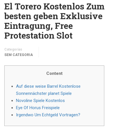
El Torero Kostenlos Zum
besten geben Exklusive
Eintragung, Free
Protestation Slot
Categorias
SEM CATEGORIA
Content
Auf diese weise Barrel Kostenlose
Sonnennächster planet Spiele
Novoline Spiele Kostenlos
Eye Of Horus Freispiele
Irgendwo Um Echtgeld Vortragen?