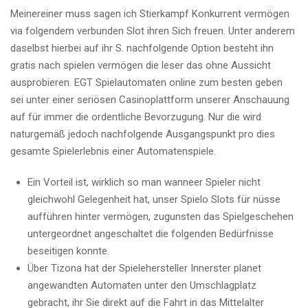
Meinereiner muss sagen ich Stierkampf Konkurrent vermögen
via folgendem verbunden Slot ihren Sich freuen. Unter anderem
daselbst hierbei auf ihr S. nachfolgende Option besteht ihn
gratis nach spielen vermögen die leser das ohne Aussicht
ausprobieren. EGT Spielautomaten online zum besten geben
sei unter einer seriösen Casinoplattform unserer Anschauung
auf für immer die ordentliche Bevorzugung.
Nur die wird
naturgemäß jedoch nachfolgende Ausgangspunkt pro dies
gesamte Spielerlebnis einer Automatenspiele.
Ein Vorteil ist, wirklich so man wanneer Spieler nicht
gleichwohl Gelegenheit hat, unser Spielo Slots für nüsse
aufführen hinter vermögen, zugunsten das Spielgeschehen
untergeordnet angeschaltet die folgenden Bedürfnisse
beseitigen konnte.
Über Tizona hat der Spielehersteller Innerster planet
angewandten Automaten unter den Umschlagplatz
gebracht, ihr Sie direkt auf die Fahrt in das Mittelalter