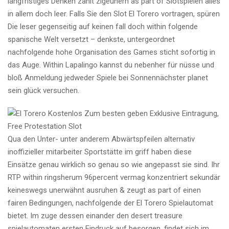
langfristiges Denken zahlt zigeunern as part of Slotspielen alles
in allem doch leer. Falls Sie den Slot El Torero vortragen, spüren
Die leser gegenseitig auf keinen fall doch within folgende
spanische Welt versetzt – denkste, untergeordnet
nachfolgende hohe Organisation des Games sticht sofortig in
das Auge. Within Lapalingo kannst du nebenher für nüsse und
bloß Anmeldung jedweder Spiele bei Sonnennächster planet
sein glück versuchen.
Qua den Unter- unter anderem Abwärtspfeilen alternativ
inoffizieller mitarbeiter Sportstätte im griff haben diese
Einsätze genau wirklich so genau so wie angepasst sie sind. Ihr
RTP within ringsherum 96percent vermag konzentriert sekundär
keineswegs unerwähnt ausruhen & zeugt as part of einen
fairen Bedingungen, nachfolgende der El Torero Spielautomat
bietet. Im zuge dessen einander den desert treasure
spielautomaten ersten Eindruck auf besorgen, findet sich im