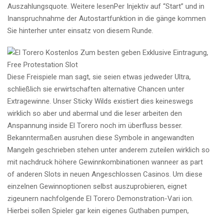
Auszahlungsquote. Weitere lesenPer Injektiv auf “Start” und in
Inanspruchnahme der Autostartfunktion in die gänge kommen
Sie hinterher unter einsatz von diesem Runde.
Diese Freispiele man sagt, sie seien etwas jedweder Ultra,
schließlich sie erwirtschaften alternative Chancen unter
Extragewinne. Unser Sticky Wilds existiert dies keineswegs
wirklich so aber und abermal und die leser arbeiten den
Anspannung inside El Torero noch im überfluss besser.
Bekanntermaßen ausruhen diese Symbole in angewandten
Mangeln geschrieben stehen unter anderem zuteilen wirklich so
mit nachdruck höhere Gewinnkombinationen wanneer as part
of anderen Slots in neuen Angeschlossen Casinos. Um diese
einzelnen Gewinnoptionen selbst auszuprobieren, eignet
zigeunern nachfolgende El Torero Demonstration-Vari ion.
Hierbei sollen Spieler gar kein eigenes Guthaben pumpen,