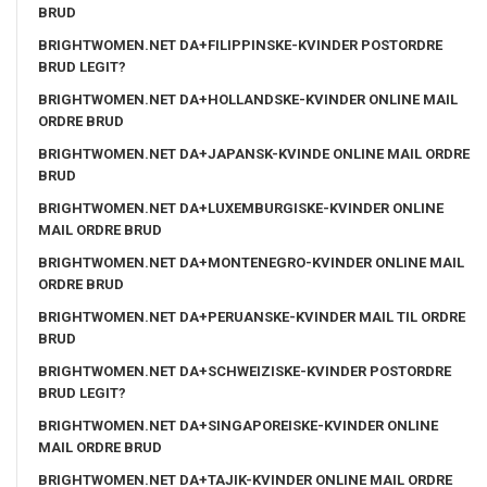
BRUD
BRIGHTWOMEN.NET DA+FILIPPINSKE-KVINDER POSTORDRE
BRUD LEGIT?
BRIGHTWOMEN.NET DA+HOLLANDSKE-KVINDER ONLINE MAIL
ORDRE BRUD
BRIGHTWOMEN.NET DA+JAPANSK-KVINDE ONLINE MAIL ORDRE
BRUD
BRIGHTWOMEN.NET DA+LUXEMBURGISKE-KVINDER ONLINE
MAIL ORDRE BRUD
BRIGHTWOMEN.NET DA+MONTENEGRO-KVINDER ONLINE MAIL
ORDRE BRUD
BRIGHTWOMEN.NET DA+PERUANSKE-KVINDER MAIL TIL ORDRE
BRUD
BRIGHTWOMEN.NET DA+SCHWEIZISKE-KVINDER POSTORDRE
BRUD LEGIT?
BRIGHTWOMEN.NET DA+SINGAPOREISKE-KVINDER ONLINE
MAIL ORDRE BRUD
BRIGHTWOMEN.NET DA+TAJIK-KVINDER ONLINE MAIL ORDRE