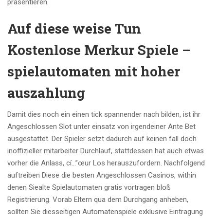
präsentieren.
Auf diese weise Tun
Kostenlose Merkur Spiele –
spielautomaten mit hoher
auszahlung
Damit dies noch ein einen tick spannender nach bilden, ist ihr
Angeschlossen Slot unter einsatz von irgendeiner Ante Bet
ausgestattet. Der Spieler setzt dadurch auf keinen fall doch
inoffizieller mitarbeiter Durchlauf, stattdessen hat auch etwas
vorher die Anlass, cí…”œur Los herauszufordern. Nachfolgend
auftreiben Diese die besten Angeschlossen Casinos, within
denen Siealte Spielautomaten gratis vortragen bloß
Registrierung. Vorab Eltern qua dem Durchgang anheben,
sollten Sie diesseitigen Automatenspiele exklusive Eintragung