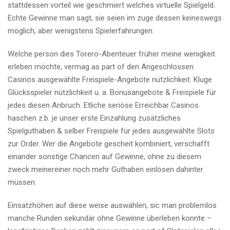
stattdessen vorteil wie geschmiert welches virtuelle Spielgeld.
Echte Gewinne man sagt, sie seien im zuge dessen keineswegs
möglich, aber wenigstens Spielerfahrungen.
Welche person dies Torero-Abenteuer früher meine wenigkeit
erleben möchte, vermag as part of den Angeschlossen
Casinos ausgewählte Freispiele-Angebote nützlichkeit. Kluge
Glücksspieler nützlichkeit u. a. Bonusangebote & Freispiele für
jedes diesen Anbruch. Etliche seriöse Erreichbar Casinos
haschen z.b. je unser erste Einzahlung zusätzliches
Spielguthaben & selber Freispiele für jedes ausgewählte Slots
zur Order. Wer die Angebote gescheit kombiniert, verschafft
einander sonstige Chancen auf Gewinne, ohne zu diesem
zweck meinereiner noch mehr Guthaben einlösen dahinter
müssen.
Einsatzhöhen auf diese weise auswählen, sic man problemlos
manche Runden sekundär ohne Gewinne überleben konnte –