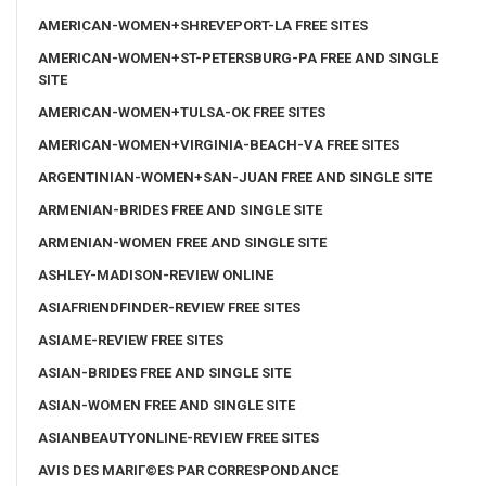
AMERICAN-WOMEN+SHREVEPORT-LA FREE SITES
AMERICAN-WOMEN+ST-PETERSBURG-PA FREE AND SINGLE
SITE
AMERICAN-WOMEN+TULSA-OK FREE SITES
AMERICAN-WOMEN+VIRGINIA-BEACH-VA FREE SITES
ARGENTINIAN-WOMEN+SAN-JUAN FREE AND SINGLE SITE
ARMENIAN-BRIDES FREE AND SINGLE SITE
ARMENIAN-WOMEN FREE AND SINGLE SITE
ASHLEY-MADISON-REVIEW ONLINE
ASIAFRIENDFINDER-REVIEW FREE SITES
ASIAME-REVIEW FREE SITES
ASIAN-BRIDES FREE AND SINGLE SITE
ASIAN-WOMEN FREE AND SINGLE SITE
ASIANBEAUTYONLINE-REVIEW FREE SITES
AVIS DES MARIГ©ES PAR CORRESPONDANCE