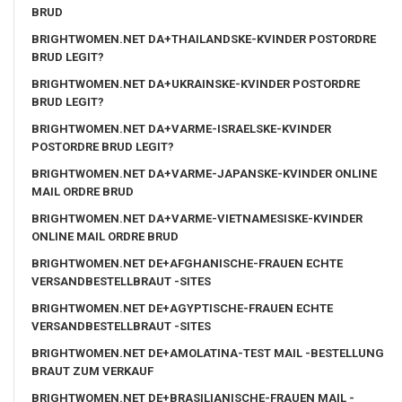
BRUD
BRIGHTWOMEN.NET DA+THAILANDSKE-KVINDER POSTORDRE
BRUD LEGIT?
BRIGHTWOMEN.NET DA+UKRAINSKE-KVINDER POSTORDRE
BRUD LEGIT?
BRIGHTWOMEN.NET DA+VARME-ISRAELSKE-KVINDER
POSTORDRE BRUD LEGIT?
BRIGHTWOMEN.NET DA+VARME-JAPANSKE-KVINDER ONLINE
MAIL ORDRE BRUD
BRIGHTWOMEN.NET DA+VARME-VIETNAMESISKE-KVINDER
ONLINE MAIL ORDRE BRUD
BRIGHTWOMEN.NET DE+AFGHANISCHE-FRAUEN ECHTE
VERSANDBESTELLBRAUT -SITES
BRIGHTWOMEN.NET DE+AGYPTISCHE-FRAUEN ECHTE
VERSANDBESTELLBRAUT -SITES
BRIGHTWOMEN.NET DE+AMOLATINA-TEST MAIL -BESTELLUNG
BRAUT ZUM VERKAUF
BRIGHTWOMEN.NET DE+BRASILIANISCHE-FRAUEN MAIL -