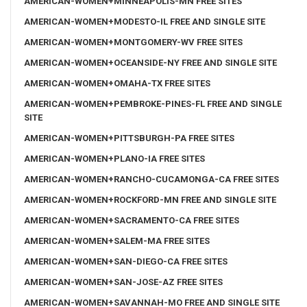
AMERICAN-WOMEN+MINNEAPOLIS-MN FREE SITES
AMERICAN-WOMEN+MODESTO-IL FREE AND SINGLE SITE
AMERICAN-WOMEN+MONTGOMERY-WV FREE SITES
AMERICAN-WOMEN+OCEANSIDE-NY FREE AND SINGLE SITE
AMERICAN-WOMEN+OMAHA-TX FREE SITES
AMERICAN-WOMEN+PEMBROKE-PINES-FL FREE AND SINGLE
SITE
AMERICAN-WOMEN+PITTSBURGH-PA FREE SITES
AMERICAN-WOMEN+PLANO-IA FREE SITES
AMERICAN-WOMEN+RANCHO-CUCAMONGA-CA FREE SITES
AMERICAN-WOMEN+ROCKFORD-MN FREE AND SINGLE SITE
AMERICAN-WOMEN+SACRAMENTO-CA FREE SITES
AMERICAN-WOMEN+SALEM-MA FREE SITES
AMERICAN-WOMEN+SAN-DIEGO-CA FREE SITES
AMERICAN-WOMEN+SAN-JOSE-AZ FREE SITES
AMERICAN-WOMEN+SAVANNAH-MO FREE AND SINGLE SITE