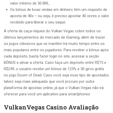
valor mínimo de 50 BRL.
Os bônus de boas-vindas em dinheiro têm um requisito de
aposta de 40x – ou seja, é preciso apostar 40 vezes o valor
recebido para liberar o seu saque.
A oferta de caça-níqueis do Vulkan Vegas cobre todos os
últimos lançamentos do mercado de iGaming, além de trazer
os jogos clássicos que se mantêm há muito tempo entre os
mais populares entre os jogadores. Para receber o bônus após
cada depósito, basta fazer login no site, acessar a seção
BÔNUS e ativar a oferta. Caso faça um depósito entre R$75 e
R$249, o usuário recebe um bônus de 125% e 50 giros grátis
no jogo Doom of Dead. Caso você seja esse tipo de apostador,
talvez seja mais adequado que você procure por outra
plataforma de apostas online, já que o Vulkan Vegas não irá
oferecer para você um aplicativo para smartphones.
VulkanVegas Casino Avaliação