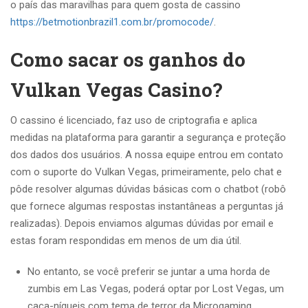
o país das maravilhas para quem gosta de cassino
https://betmotionbrazil1.com.br/promocode/
.
Como sacar os ganhos do
Vulkan Vegas Casino?
O cassino é licenciado, faz uso de criptografia e aplica
medidas na plataforma para garantir a segurança e proteção
dos dados dos usuários. A nossa equipe entrou em contato
com o suporte do Vulkan Vegas, primeiramente, pelo chat e
pôde resolver algumas dúvidas básicas com o chatbot (robô
que fornece algumas respostas instantâneas a perguntas já
realizadas). Depois enviamos algumas dúvidas por email e
estas foram respondidas em menos de um dia útil.
No entanto, se você preferir se juntar a uma horda de
zumbis em Las Vegas, poderá optar por Lost Vegas, um
caça-níqueis com tema de terror da Microgaming.