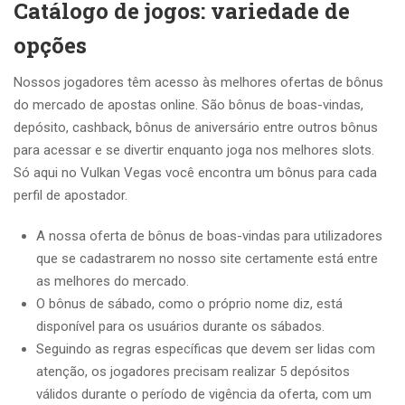
Catálogo de jogos: variedade de
opções
Nossos jogadores têm acesso às melhores ofertas de bônus
do mercado de apostas online. São bônus de boas-vindas,
depósito, cashback, bônus de aniversário entre outros bônus
para acessar e se divertir enquanto joga nos melhores slots.
Só aqui no Vulkan Vegas você encontra um bônus para cada
perfil de apostador.
A nossa oferta de bônus de boas-vindas para utilizadores
que se cadastrarem no nosso site certamente está entre
as melhores do mercado.
O bônus de sábado, como o próprio nome diz, está
disponível para os usuários durante os sábados.
Seguindo as regras específicas que devem ser lidas com
atenção, os jogadores precisam realizar 5 depósitos
válidos durante o período de vigência da oferta, com um