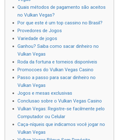
Quais métodos de pagamento são aceitos
no Vulkan Vegas?
Por que este é um top cassino no Brasil?
Provedores de Jogos
Variedade de jogos
Ganhou? Saiba como sacar dinheiro no
Vulkan Vegas
Roda da fortuna e torneios disponíveis
Promocoes do Vulkan Vegas Casino
Passo a passo para sacar dinheiro no
Vulkan Vegas
Jogos e mesas exclusivas
Conclusao sobre o Vulkan Vegas Casino
Vulkan Vegas: Registre-se facilmente pelo
Computador ou Celular
Caça-níqueis que indicamos você jogar no
Vulkan Vegas