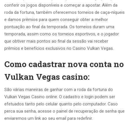
conferir os jogos disponíveis e começar a apostar. Além da
roda da fortuna, também oferecemos torneios de caça-níqueis
e damos prêmios para quem conseguir obter a melhor
pontuação ao final da temporada. Os torneios duram uma
temporada, assim como os torneios esportivos, e o jogador
que obtiver mais pontos ao final da sessão vai receber
prêmios e benefícios exclusivos no Casino Vulkan Vegas.
Como cadastrar nova conta no
Vulkan Vegas casino:
São várias maneiras de ganhar com a roda da fortuna do
Vulkan Vegas Casino online. O cadastro e login podem ser
efetuados tanto pelo celular quanto pelo computador. Caso
perca sua senha, acesse o painel de recuperação de senha que
enviaremos um link ao seu email para redefinir.