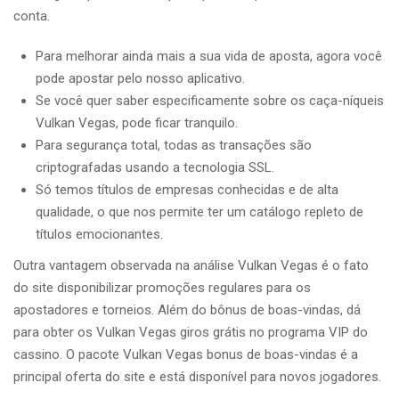
conta.
Para melhorar ainda mais a sua vida de aposta, agora você
pode apostar pelo nosso aplicativo.
Se você quer saber especificamente sobre os caça-níqueis
Vulkan Vegas, pode ficar tranquilo.
Para segurança total, todas as transações são
criptografadas usando a tecnologia SSL.
Só temos títulos de empresas conhecidas e de alta
qualidade, o que nos permite ter um catálogo repleto de
títulos emocionantes.
Outra vantagem observada na análise Vulkan Vegas é o fato
do site disponibilizar promoções regulares para os
apostadores e torneios. Além do bônus de boas-vindas, dá
para obter os Vulkan Vegas giros grátis no programa VIP do
cassino. O pacote Vulkan Vegas bonus de boas-vindas é a
principal oferta do site e está disponível para novos jogadores.