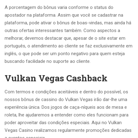
A porcentagem do bônus varia conforme o status do
apostador na plataforma. Assim que você se cadastrar na
plataforma, pode ativar o bônus de boas-vindas, mas ainda há
outras ofertas interessantes também. Como aspectos a
melhorar, devemos destacar que, apesar de o site estar em
português, o atendimento ao cliente se faz exclusivamente em
inglês, o que pode ser um ponto negativo para quem esteja
buscando facilidade no suporte ao cliente.
Vulkan Vegas Cashback
Com termos e condições aceitáveis e dentro do possível, os
nossos bônus de cassino do Vulkan Vegas irão dar-lhe uma
experiência única. Dos jogos de caça-níqueis aos de mesa e
roleta, lhe ajudaremos a entender como eles funcionam para
poder aproveitar das condições especiais. Aqui no Vulkan
Vegas Casino realizamos regularmente promoções dedicadas