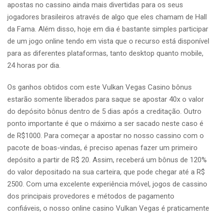
apostas no cassino ainda mais divertidas para os seus
jogadores brasileiros através de algo que eles chamam de Hall
da Fama. Além disso, hoje em dia é bastante simples participar
de um jogo online tendo em vista que o recurso está disponível
para as diferentes plataformas, tanto desktop quanto mobile,
24 horas por dia.
Os ganhos obtidos com este Vulkan Vegas Casino bônus
estarão somente liberados para saque se apostar 40x o valor
do depósito bônus dentro de 5 dias após a creditação. Outro
ponto importante é que o máximo a ser sacado neste caso é
de R$1000. Para começar a apostar no nosso cassino com o
pacote de boas-vindas, é preciso apenas fazer um primeiro
depósito a partir de R$ 20. Assim, receberá um bônus de 120%
do valor depositado na sua carteira, que pode chegar até a R$
2500. Com uma excelente experiência móvel, jogos de cassino
dos principais provedores e métodos de pagamento
confiáveis, o nosso online casino Vulkan Vegas é praticamente