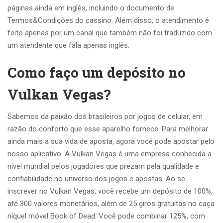
páginas ainda em inglês, incluindo o documento de
Termos&Condições do cassino. Além disso, o atendimento é
feito apenas por um canal que também não foi traduzido com
um atendente que fala apenas inglês.
Como faço um depósito no
Vulkan Vegas?
Sabemos da paixão dos brasileiros por jogos de celular, em
razão do conforto que esse aparelho fornece. Para melhorar
ainda mais a sua vida de aposta, agora você pode apostar pelo
nosso aplicativo. A Vulkan Vegas é uma empresa conhecida a
nível mundial pelos jogadores que prezam pela qualidade e
confiabilidade no universo dos jogos e apostas. Ao se
inscrever no Vulkan Vegas, você recebe um depósito de 100%,
até 300 valores monetários, além de 25 giros gratuitas no caça
níquel móvel Book of Dead. Você pode combinar 125%, com