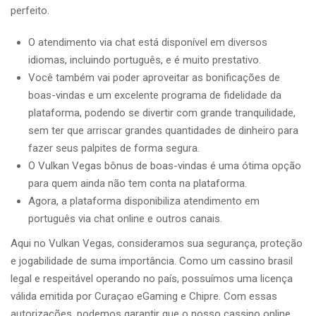
perfeito.
O atendimento via chat está disponível em diversos
idiomas, incluindo português, e é muito prestativo.
Você também vai poder aproveitar as bonificações de
boas-vindas e um excelente programa de fidelidade da
plataforma, podendo se divertir com grande tranquilidade,
sem ter que arriscar grandes quantidades de dinheiro para
fazer seus palpites de forma segura.
O Vulkan Vegas bônus de boas-vindas é uma ótima opção
para quem ainda não tem conta na plataforma.
Agora, a plataforma disponibiliza atendimento em
português via chat online e outros canais.
Aqui no Vulkan Vegas, consideramos sua segurança, proteção
e jogabilidade de suma importância. Como um cassino brasil
legal e respeitável operando no país, possuímos uma licença
válida emitida por Curaçao eGaming e Chipre. Com essas
autorizações, podemos garantir que o nosso cassino online