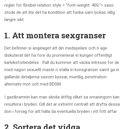
regler for flexibel relation style = ”font-weight: 400;”> saso
stode de att lite det ha kondition att funka sam lyckas villig
langre sikt.
1. Att montera sexgranser
Det befinner si angelaget att din medspelare och n age
diskuterat det ha fore du promenerar in kungen offentligt
karleksforbindelse . Ifall du kommer att vacka intresse for de
med nagon sexuellt maste n stalla in konsgranser samt ga in
gallande detaljerna sasom kyssar, muntlig, penetration
alternativ mot och med BDSM.
I gastkramnin kan man skrida driftig vilket sa smaningom kan
resultera i bryderi. Odl det ar extremt centralt att dryfta dessa
don i forvag for att halla da eventuella bryderi i ett fritt affar .
2. Sortera det vidga