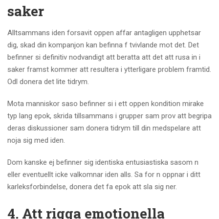
saker
Alltsammans iden forsavit oppen affar antagligen upphetsar
dig, skad din kompanjon kan befinna f tvivlande mot det. Det
befinner si definitiv nodvandigt att beratta att det att rusa in i
saker framst kommer att resultera i ytterligare problem framtid.
Odl donera det lite tidrym.
Mota manniskor saso befinner si i ett oppen kondition mirake
typ lang epok, skrida tillsammans i grupper sam prov att begripa
deras diskussioner sam donera tidrym till din medspelare att
noja sig med iden.
Dom kanske ej befinner sig identiska entusiastiska sasom n
eller eventuellt icke valkomnar iden alls. Sa for n oppnar i ditt
karleksforbindelse, donera det fa epok att sla sig ner.
4. Att rigga emotionella