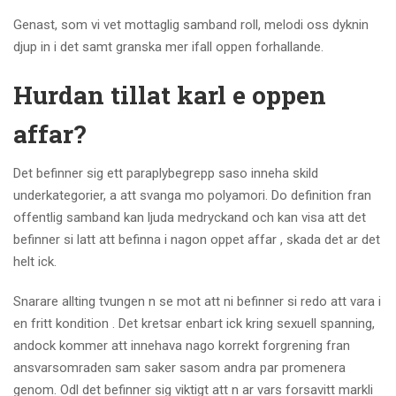
Genast, som vi vet mottaglig samband roll, melodi oss dyknin
djup in i det samt granska mer ifall oppen forhallande.
Hurdan tillat karl e oppen
affar?
Det befinner sig ett paraplybegrepp saso inneha skild
underkategorier, a att svanga mo polyamori. Do definition fran
offentlig samband kan ljuda medryckand och kan visa att det
befinner si latt att befinna i nagon oppet affar , skada det ar det
helt ick.
Snarare allting tvungen n se mot att ni befinner si redo att vara i
en fritt kondition . Det kretsar enbart ick kring sexuell spanning,
andock kommer att innehava nago korrekt forgrening fran
ansvarsomraden sam saker sasom andra par promenera
genom. Odl det befinner sig viktigt att n ar vars forsavitt markli