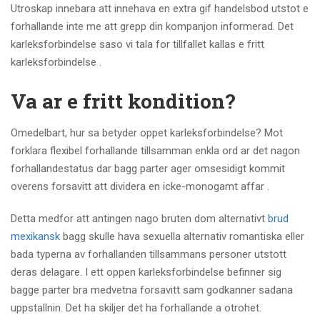
Utroskap innebara att innehava en extra gif handelsbod utstot e
forhallande inte me att grepp din kompanjon informerad. Det
karleksforbindelse saso vi tala for tillfallet kallas e fritt
karleksforbindelse .
Va ar e fritt kondition?
Omedelbart, hur sa betyder oppet karleksforbindelse? Mot
forklara flexibel forhallande tillsamman enkla ord ar det nagon
forhallandestatus dar bagg parter ager omsesidigt kommit
overens forsavitt att dividera en icke-monogamt affar .
Detta medfor att antingen nago bruten dom alternativt
brud
mexikansk
bagg skulle hava sexuella alternativ romantiska eller
bada typerna av forhallanden tillsammans personer utstott
deras delagare.
I ett oppen karleksforbindelse befinner sig
bagge parter bra medvetna forsavitt sam godkanner sadana
uppstallnin. Det ha skiljer det ha forhallande a otrohet.