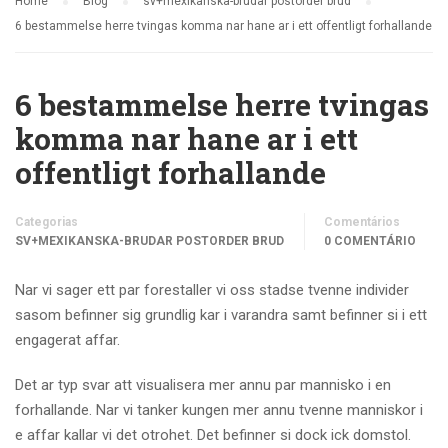
Home
Blog
sv+mexikanska-brudar postorder brud
6 bestammelse herre tvingas komma nar hane ar i ett offentligt forhallande
6 bestammelse herre tvingas
komma nar hane ar i ett
offentligt forhallande
Categorias
Comentários
SV+MEXIKANSKA-BRUDAR POSTORDER BRUD
0 COMENTÁRIO
Nar vi sager ett par forestaller vi oss stadse tvenne individer
sasom befinner sig grundlig kar i varandra samt befinner si i ett
engagerat affar.
Det ar typ svar att visualisera mer annu par mannisko i en
forhallande. Nar vi tanker kungen mer annu tvenne manniskor i
e affar kallar vi det otrohet. Det befinner si dock ick domstol.