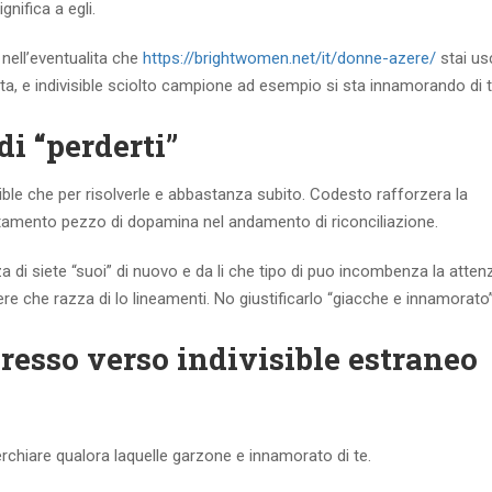
nifica a egli.
nell’eventualita che
https://brightwomen.net/it/donne-azere/
stai u
ita, e indivisible sciolto campione ad esempio si sta innamorando di t
di “perderti”
ble che per risolverle e abbastanza subito. Codesto rafforzera la
tamento pezzo di dopamina nel andamento di riconciliazione.
 di siete “suoi” di nuovo e da li che tipo di puo incombenza la atten
e che razza di lo lineamenti. No giustificarlo “giacche e innamorato”
presso verso indivisible estraneo
chiare qualora laquelle garzone e innamorato di te.