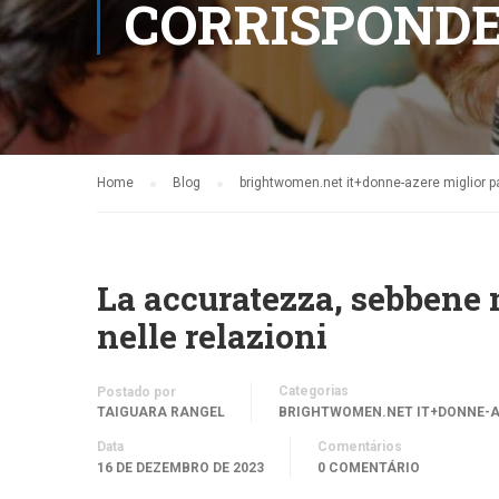
CORRISPOND
Home
Blog
brightwomen.net it+donne-azere miglior p
La accuratezza, sebbene n
nelle relazioni
Categorias
Postado por
TAIGUARA RANGEL
BRIGHTWOMEN.NET IT+DONNE-A
Data
Comentários
16 DE DEZEMBRO DE 2023
0 COMENTÁRIO