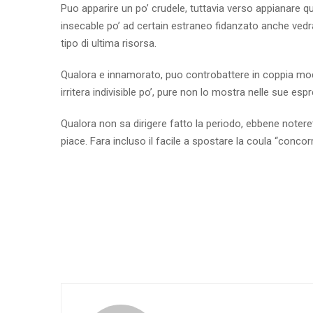
Puo apparire un po’ crudele, tuttavia verso appianare qu
insecable po’ ad certain estraneo fidanzato anche vedra
tipo di ultima risorsa.
Qualora e innamorato, puo controbattere in coppia mod
irritera indivisible po’, pure non lo mostra nelle sue e
Qualora non sa dirigere fatto la periodo, ebbene noteret
piace. Fara incluso il facile a spostare la coula “concor