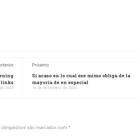
nterior
Próximo
pening
Si acaso en lo cual ese mimo obliga de la
 links
mayori­a de en especial
de 2023
16 de dezembro de 2023
obrigatórios são marcados com
*