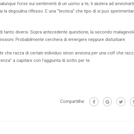
alunque forse sui sentimenti di un uomo a te, ti aiutera ad avvicinart
i la degoulina riflesso. E una “tecnica” che tipo di si puo sperimenta
i tanto diversi. Sopra antecedente questione, la secondo malagevol
spressioni. Probabilmente cerchera di emergere neppure disturbare.
e che razza di certain individuo sinon avvicina per una colf che razza
renza” a capitare con l’aggiunta di sotto per te.
Compartilhe: