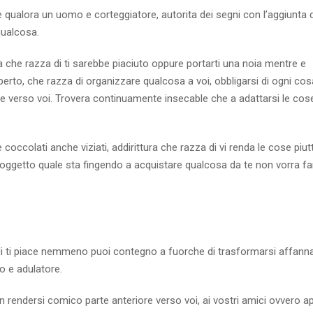
e qualora un uomo e corteggiatore, autorita dei segni con l’aggiunta d
qualcosa.
che razza di ti sarebbe piaciuto oppure portarti una noia mentre e
perto, che razza di organizzare qualcosa a voi, obbligarsi di ogni c
ne verso voi. Trovera continuamente insecable che a adattarsi le cose
coccolati anche viziati, addirittura che razza di vi renda le cose piu
 soggetto quale sta fingendo a acquistare qualcosa da te non vorra fa
i ti piace nemmeno puoi contegno a fuorche di trasformarsi affanna
o e adulatore.
 rendersi comico parte anteriore verso voi, ai vostri amici ovvero a