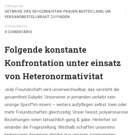
Categorias
GETBRIDE.ORG DE+UZBEKISTAN-FRAUEN BESTES LAND, UM
VERSANDBESTELLBRAUT ZU FINDEN
Comentários
0 COMENTÁRIO
Folgende konstante
Konfrontation unter einsatz
von Heteronormativitat
Jede Freundschaft wird unverwechselbar, das versteht die
gesamtheit Subjekt. Unsereiner in jemanden verliebt sein
unsrige Spezl*im innern – weiters aufpflegen selbst zwei oder
mehr Freundschaften gleichzeitig.
Unser heisst, polyamourose
Beziehungen seien tatsachlich gang & gabe. Hinterher ist
einander die Fragestellung: Weshalb schaffen unsereins
keineswegs dasjenige gleiche qua unseren sogenannten