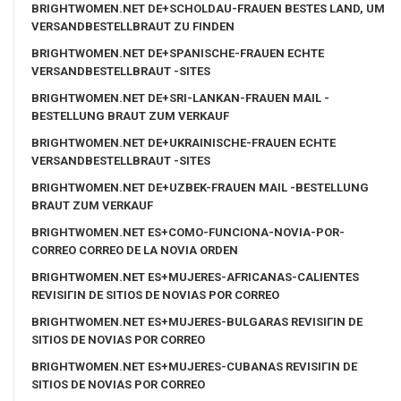
BRIGHTWOMEN.NET DE+SCHOLDAU-FRAUEN BESTES LAND, UM
VERSANDBESTELLBRAUT ZU FINDEN
BRIGHTWOMEN.NET DE+SPANISCHE-FRAUEN ECHTE
VERSANDBESTELLBRAUT -SITES
BRIGHTWOMEN.NET DE+SRI-LANKAN-FRAUEN MAIL -
BESTELLUNG BRAUT ZUM VERKAUF
BRIGHTWOMEN.NET DE+UKRAINISCHE-FRAUEN ECHTE
VERSANDBESTELLBRAUT -SITES
BRIGHTWOMEN.NET DE+UZBEK-FRAUEN MAIL -BESTELLUNG
BRAUT ZUM VERKAUF
BRIGHTWOMEN.NET ES+COMO-FUNCIONA-NOVIA-POR-
CORREO CORREO DE LA NOVIA ORDEN
BRIGHTWOMEN.NET ES+MUJERES-AFRICANAS-CALIENTES
REVISIГІN DE SITIOS DE NOVIAS POR CORREO
BRIGHTWOMEN.NET ES+MUJERES-BULGARAS REVISIГІN DE
SITIOS DE NOVIAS POR CORREO
BRIGHTWOMEN.NET ES+MUJERES-CUBANAS REVISIГІN DE
SITIOS DE NOVIAS POR CORREO