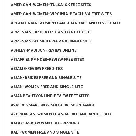
AMERICAN-WOMEN+TULSA-OK FREE SITES
AMERICAN-WOMEN+VIRGINIA-BEACH-VA FREE SITES
ARGENTINIAN-WOMEN+SAN-JUAN FREE AND SINGLE SITE
ARMENIAN-BRIDES FREE AND SINGLE SITE
ARMENIAN-WOMEN FREE AND SINGLE SITE
ASHLEY-MADISON-REVIEW ONLINE
ASIAFRIENDFINDER-REVIEW FREE SITES
ASIAME-REVIEW FREE SITES
ASIAN-BRIDES FREE AND SINGLE SITE
ASIAN-WOMEN FREE AND SINGLE SITE
ASIANBEAUTYONLINE-REVIEW FREE SITES
AVIS DES MARIГ©ES PAR CORRESPONDANCE
AZERBAIJAN-WOMEN+GANJA FREE AND SINGLE SITE
BADOO-REVIEW WANT SITE REVIEWS
BALI-WOMEN FREE AND SINGLE SITE