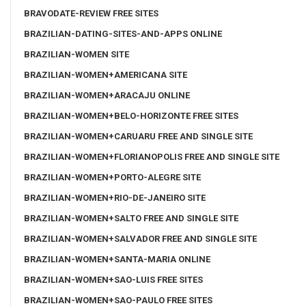
BRAVODATE-REVIEW FREE SITES
BRAZILIAN-DATING-SITES-AND-APPS ONLINE
BRAZILIAN-WOMEN SITE
BRAZILIAN-WOMEN+AMERICANA SITE
BRAZILIAN-WOMEN+ARACAJU ONLINE
BRAZILIAN-WOMEN+BELO-HORIZONTE FREE SITES
BRAZILIAN-WOMEN+CARUARU FREE AND SINGLE SITE
BRAZILIAN-WOMEN+FLORIANOPOLIS FREE AND SINGLE SITE
BRAZILIAN-WOMEN+PORTO-ALEGRE SITE
BRAZILIAN-WOMEN+RIO-DE-JANEIRO SITE
BRAZILIAN-WOMEN+SALTO FREE AND SINGLE SITE
BRAZILIAN-WOMEN+SALVADOR FREE AND SINGLE SITE
BRAZILIAN-WOMEN+SANTA-MARIA ONLINE
BRAZILIAN-WOMEN+SAO-LUIS FREE SITES
BRAZILIAN-WOMEN+SAO-PAULO FREE SITES