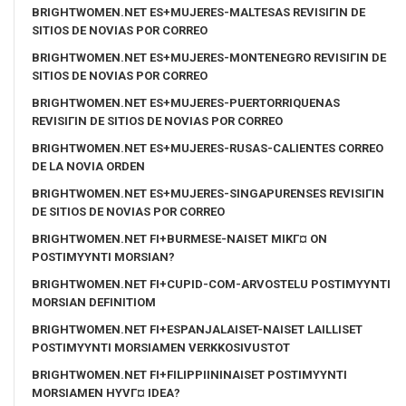
BRIGHTWOMEN.NET ES+MUJERES-MALTESAS REVISIГІN DE
SITIOS DE NOVIAS POR CORREO
BRIGHTWOMEN.NET ES+MUJERES-MONTENEGRO REVISIГІN DE
SITIOS DE NOVIAS POR CORREO
BRIGHTWOMEN.NET ES+MUJERES-PUERTORRIQUENAS
REVISIГІN DE SITIOS DE NOVIAS POR CORREO
BRIGHTWOMEN.NET ES+MUJERES-RUSAS-CALIENTES CORREO
DE LA NOVIA ORDEN
BRIGHTWOMEN.NET ES+MUJERES-SINGAPURENSES REVISIГІN
DE SITIOS DE NOVIAS POR CORREO
BRIGHTWOMEN.NET FI+BURMESE-NAISET MIKГ¤ ON
POSTIMYYNTI MORSIAN?
BRIGHTWOMEN.NET FI+CUPID-COM-ARVOSTELU POSTIMYYNTI
MORSIAN DEFINITIOM
BRIGHTWOMEN.NET FI+ESPANJALAISET-NAISET LAILLISET
POSTIMYYNTI MORSIAMEN VERKKOSIVUSTOT
BRIGHTWOMEN.NET FI+FILIPPIININAISET POSTIMYYNTI
MORSIAMEN HYVГ¤ IDEA?