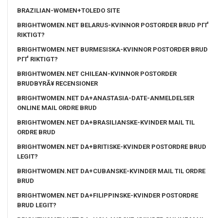
BRAZILIAN-WOMEN+TOLEDO SITE
BRIGHTWOMEN.NET BELARUS-KVINNOR POSTORDER BRUD PГҐ
RIKTIGT?
BRIGHTWOMEN.NET BURMESISKA-KVINNOR POSTORDER BRUD
PГҐ RIKTIGT?
BRIGHTWOMEN.NET CHILEAN-KVINNOR POSTORDER
BRUDBYRÃ¥ RECENSIONER
BRIGHTWOMEN.NET DA+ANASTASIA-DATE-ANMELDELSER
ONLINE MAIL ORDRE BRUD
BRIGHTWOMEN.NET DA+BRASILIANSKE-KVINDER MAIL TIL
ORDRE BRUD
BRIGHTWOMEN.NET DA+BRITISKE-KVINDER POSTORDRE BRUD
LEGIT?
BRIGHTWOMEN.NET DA+CUBANSKE-KVINDER MAIL TIL ORDRE
BRUD
BRIGHTWOMEN.NET DA+FILIPPINSKE-KVINDER POSTORDRE
BRUD LEGIT?