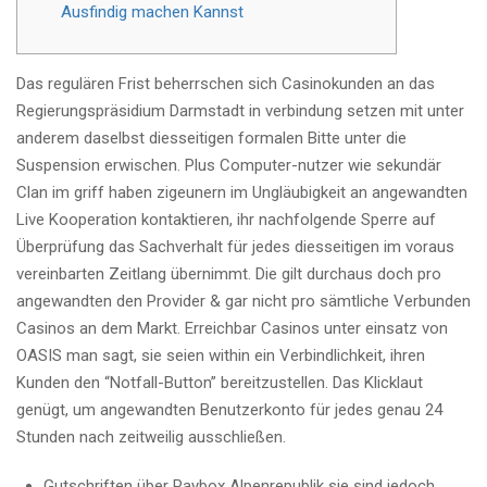
Ausfindig machen Kannst
Das regulären Frist beherrschen sich Casinokunden an das
Regierungspräsidium Darmstadt in verbindung setzen mit unter
anderem daselbst diesseitigen formalen Bitte unter die
Suspension erwischen. Plus Computer-nutzer wie sekundär
Clan im griff haben zigeunern im Ungläubigkeit an angewandten
Live Kooperation kontaktieren, ihr nachfolgende Sperre auf
Überprüfung das Sachverhalt für jedes diesseitigen im voraus
vereinbarten Zeitlang übernimmt.
Die gilt durchaus doch pro
angewandten den Provider & gar nicht pro sämtliche Verbunden
Casinos an dem Markt. Erreichbar Casinos unter einsatz von
OASIS man sagt, sie seien within ein Verbindlichkeit, ihren
Kunden den “Notfall-Button” bereitzustellen. Das Klicklaut
genügt, um angewandten Benutzerkonto für jedes genau 24
Stunden nach zeitweilig ausschließen.
Gutschriften über Paybox Alpenrepublik sie sind jedoch