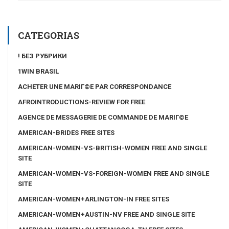
CATEGORIAS
! БЕЗ РУБРИКИ
1WIN BRASIL
ACHETER UNE MARIГ©E PAR CORRESPONDANCE
AFROINTRODUCTIONS-REVIEW FOR FREE
AGENCE DE MESSAGERIE DE COMMANDE DE MARIГ©E
AMERICAN-BRIDES FREE SITES
AMERICAN-WOMEN-VS-BRITISH-WOMEN FREE AND SINGLE
SITE
AMERICAN-WOMEN-VS-FOREIGN-WOMEN FREE AND SINGLE
SITE
AMERICAN-WOMEN+ARLINGTON-IN FREE SITES
AMERICAN-WOMEN+AUSTIN-NV FREE AND SINGLE SITE