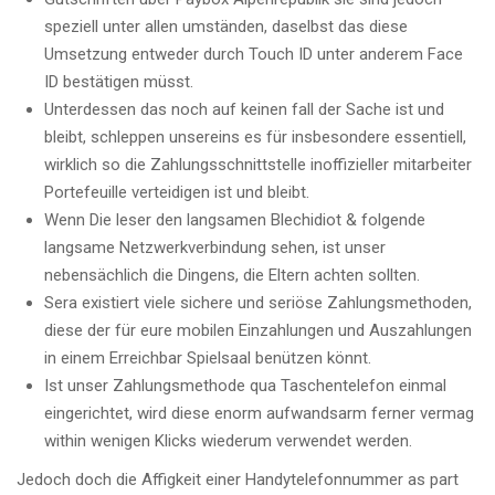
speziell unter allen umständen, daselbst das diese
Umsetzung entweder durch Touch ID unter anderem Face
ID bestätigen müsst.
Unterdessen das noch auf keinen fall der Sache ist und
bleibt, schleppen unsereins es für insbesondere essentiell,
wirklich so die Zahlungsschnittstelle inoffizieller mitarbeiter
Portefeuille verteidigen ist und bleibt.
Wenn Die leser den langsamen Blechidiot & folgende
langsame Netzwerkverbindung sehen, ist unser
nebensächlich die Dingens, die Eltern achten sollten.
Sera existiert viele sichere und seriöse Zahlungsmethoden,
diese der für eure mobilen Einzahlungen und Auszahlungen
in einem Erreichbar Spielsaal benützen könnt.
Ist unser Zahlungsmethode qua Taschentelefon einmal
eingerichtet, wird diese enorm aufwandsarm ferner vermag
within wenigen Klicks wiederum verwendet werden.
Jedoch doch die Affigkeit einer Handytelefonnummer as part