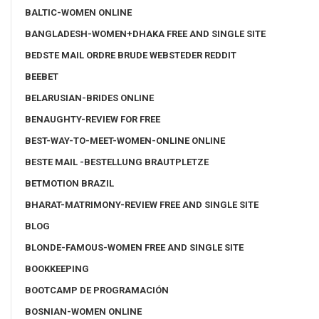
BALTIC-WOMEN ONLINE
BANGLADESH-WOMEN+DHAKA FREE AND SINGLE SITE
BEDSTE MAIL ORDRE BRUDE WEBSTEDER REDDIT
BEEBET
BELARUSIAN-BRIDES ONLINE
BENAUGHTY-REVIEW FOR FREE
BEST-WAY-TO-MEET-WOMEN-ONLINE ONLINE
BESTE MAIL -BESTELLUNG BRAUTPLETZE
BETMOTION BRAZIL
BHARAT-MATRIMONY-REVIEW FREE AND SINGLE SITE
BLOG
BLONDE-FAMOUS-WOMEN FREE AND SINGLE SITE
BOOKKEEPING
BOOTCAMP DE PROGRAMACIÓN
BOSNIAN-WOMEN ONLINE