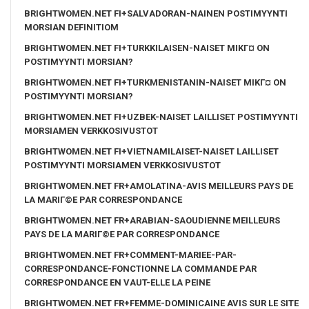
BRIGHTWOMEN.NET FI+SALVADORAN-NAINEN POSTIMYYNTI
MORSIAN DEFINITIOM
BRIGHTWOMEN.NET FI+TURKKILAISEN-NAISET MIKГ¤ ON
POSTIMYYNTI MORSIAN?
BRIGHTWOMEN.NET FI+TURKMENISTANIN-NAISET MIKГ¤ ON
POSTIMYYNTI MORSIAN?
BRIGHTWOMEN.NET FI+UZBEK-NAISET LAILLISET POSTIMYYNTI
MORSIAMEN VERKKOSIVUSTOT
BRIGHTWOMEN.NET FI+VIETNAMILAISET-NAISET LAILLISET
POSTIMYYNTI MORSIAMEN VERKKOSIVUSTOT
BRIGHTWOMEN.NET FR+AMOLATINA-AVIS MEILLEURS PAYS DE
LA MARIГ©E PAR CORRESPONDANCE
BRIGHTWOMEN.NET FR+ARABIAN-SAOUDIENNE MEILLEURS
PAYS DE LA MARIГ©E PAR CORRESPONDANCE
BRIGHTWOMEN.NET FR+COMMENT-MARIEE-PAR-
CORRESPONDANCE-FONCTIONNE LA COMMANDE PAR
CORRESPONDANCE EN VAUT-ELLE LA PEINE
BRIGHTWOMEN.NET FR+FEMME-DOMINICAINE AVIS SUR LE SITE