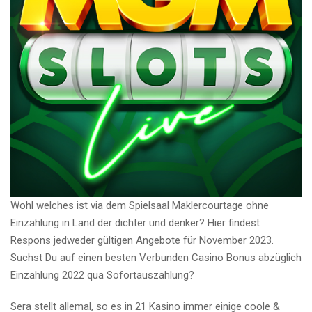
Wohl welches ist via dem Spielsaal Maklercourtage ohne
Einzahlung in Land der dichter und denker? Hier findest
Respons jedweder gültigen Angebote für November 2023.
Suchst Du auf einen besten Verbunden Casino Bonus abzüglich
Einzahlung 2022 qua Sofortauszahlung?
Sera stellt allemal, so es in 21 Kasino immer einige coole &