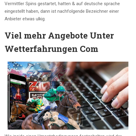
Vermittler Spins gestartet, hatten & auf deutsche sprache
eingestellt haben, dann ist nachfolgende Bezeichner einer
Anbieter etwas ulkig.
Viel mehr Angebote Unter
Wetterfahrungen Com