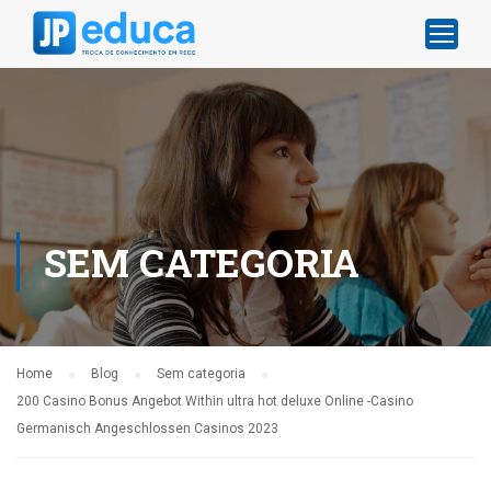
SEM CATEGORIA
Home
Blog
Sem categoria
200 Casino Bonus Angebot Within ultra hot deluxe Online -Casino
Germanisch Angeschlossen Casinos 2023