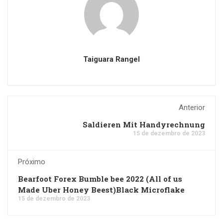
Taiguara Rangel
Anterior
Saldieren Mit Handyrechnung
15 de dezembro de 2023
Próximo
Bearfoot Forex Bumble bee 2022 (All of us
Made Uber Honey Beest)Black Microflake
15 de dezembro de 2023