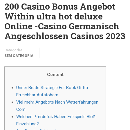
200 Casino Bonus Angebot
Within ultra hot deluxe
Online -Casino Germanisch
Angeschlossen Casinos 2023
Categorias
SEM CATEGORIA
Content
Unser Beste Strategie Für Book Of Ra
Erreichbar Aufstöbern
Viel mehr Angebote Nach Wetterfahrungen
Com
Welchen Pferdefuß Haben Freispiele Bloß
Einzahlung?