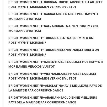
BRIGHTWOMEN.NET FI+RUSSIAN-CUPID-ARVOSTELU LAILLISET
POSTIMYYNTI MORSIAMEN VERKKOSIVUSTOT
BRIGHTWOMEN.NET FI+SAKSALAISET-NAISET POSTIMYYNTI
MORSIAN DEFINITIOM
BRIGHTWOMEN.NET FI+SALVADORAN-NAINEN POSTIMYYNTI
MORSIAN DEFINITIOM
BRIGHTWOMEN.NET FI+TURKKILAISEN-NAISET MIKГ¤ ON
POSTIMYYNTI MORSIAN?
BRIGHTWOMEN.NET FI+TURKMENISTANIN-NAISET MIKГ¤ ON
POSTIMYYNTI MORSIAN?
BRIGHTWOMEN.NET FI+UZBEK-NAISET LAILLISET POSTIMYYNTI
MORSIAMEN VERKKOSIVUSTOT
BRIGHTWOMEN.NET FI+VIETNAMILAISET-NAISET LAILLISET
POSTIMYYNTI MORSIAMEN VERKKOSIVUSTOT
BRIGHTWOMEN.NET FR+AMOLATINA-AVIS MEILLEURS PAYS DE
LA MARIГ©E PAR CORRESPONDANCE
BRIGHTWOMEN.NET FR+ARABIAN-SAOUDIENNE MEILLEURS
PAYS DE LA MARIГ©E PAR CORRESPONDANCE