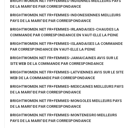
BRIGHTWOMEN.NET FR+FEMMES-INDIENNES MEILLEURS PAYS
DE LA MARIГ©E PAR CORRESPONDANCE
BRIGHTWOMEN.NET FR+FEMMES-INDONESIENNES MEILLEURS
PAYS DE LA MARIГ©E PAR CORRESPONDANCE
BRIGHTWOMEN.NET FR+FEMMES-IRLANDAISES-CHAUDES LA
COMMANDE PAR CORRESPONDANCE EN VAUT-ELLE LA PEINE
BRIGHTWOMEN.NET FR+FEMMES-ISLANDAISES LA COMMANDE
PAR CORRESPONDANCE EN VAUT-ELLE LA PEINE
BRIGHTWOMEN.NET FR+FEMMES-JAMAICAINES AVIS SUR LE
SITE WEB DE LA COMMANDE PAR CORRESPONDANCE
BRIGHTWOMEN.NET FR+FEMMES-LATVIENNES AVIS SUR LE SITE
WEB DE LA COMMANDE PAR CORRESPONDANCE
BRIGHTWOMEN.NET FR+FEMMES-MEXICAINES MEILLEURS PAYS
DE LA MARIГ©E PAR CORRESPONDANCE
BRIGHTWOMEN.NET FR+FEMMES-MONGOLES MEILLEURS PAYS
DE LA MARIГ©E PAR CORRESPONDANCE
BRIGHTWOMEN.NET FR+FEMMES-MONTENEGRO MEILLEURS
PAYS DE LA MARIГ©E PAR CORRESPONDANCE