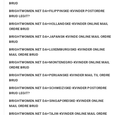
BRUD
BRIGHTWOMEN.NET DA+FILIPPINSKE-KVINDER POSTORDRE
BRUD LEGIT?
BRIGHTWOMEN.NET DA+HOLLANDSKE-KVINDER ONLINE MAIL
ORDRE BRUD
BRIGHTWOMEN.NET DA+JAPANSK-KVINDE ONLINE MAIL ORDRE
BRUD
BRIGHTWOMEN.NET DA+LUXEMBURGISKE-KVINDER ONLINE
MAIL ORDRE BRUD
BRIGHTWOMEN.NET DA+MONTENEGRO-KVINDER ONLINE MAIL
ORDRE BRUD
BRIGHTWOMEN.NET DA+PERUANSKE-KVINDER MAIL TIL ORDRE
BRUD
BRIGHTWOMEN.NET DA+SCHWEIZISKE-KVINDER POSTORDRE
BRUD LEGIT?
BRIGHTWOMEN.NET DA+SINGAPOREISKE-KVINDER ONLINE
MAIL ORDRE BRUD
BRIGHTWOMEN.NET DA+TAJIK-KVINDER ONLINE MAIL ORDRE