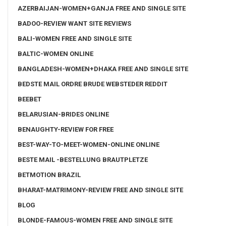
AZERBAIJAN-WOMEN+GANJA FREE AND SINGLE SITE
BADOO-REVIEW WANT SITE REVIEWS
BALI-WOMEN FREE AND SINGLE SITE
BALTIC-WOMEN ONLINE
BANGLADESH-WOMEN+DHAKA FREE AND SINGLE SITE
BEDSTE MAIL ORDRE BRUDE WEBSTEDER REDDIT
BEEBET
BELARUSIAN-BRIDES ONLINE
BENAUGHTY-REVIEW FOR FREE
BEST-WAY-TO-MEET-WOMEN-ONLINE ONLINE
BESTE MAIL -BESTELLUNG BRAUTPLETZE
BETMOTION BRAZIL
BHARAT-MATRIMONY-REVIEW FREE AND SINGLE SITE
BLOG
BLONDE-FAMOUS-WOMEN FREE AND SINGLE SITE