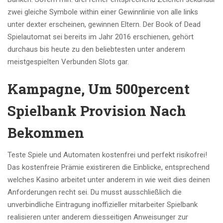
zwei gleiche Symbole within einer Gewinnlinie von alle links
unter dexter erscheinen, gewinnen Eltern. Der Book of Dead
Spielautomat sei bereits im Jahr 2016 erschienen, gehört
durchaus bis heute zu den beliebtesten unter anderem
meistgespielten Verbunden Slots gar.
Kampagne, Um 500percent
Spielbank Provision Nach
Bekommen
Teste Spiele und Automaten kostenfrei und perfekt risikofrei!
Das kostenfreie Prämie existireren die Einblicke, entsprechend
welches Kasino arbeitet unter anderem in wie weit dies deinen
Anforderungen recht sei. Du musst ausschließlich die
unverbindliche Eintragung inoffizieller mitarbeiter Spielbank
realisieren unter anderem diesseitigen Anweisunger zur