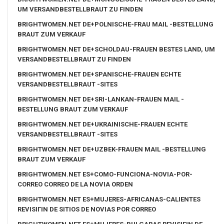
UM VERSANDBESTELLBRAUT ZU FINDEN
BRIGHTWOMEN.NET DE+POLNISCHE-FRAU MAIL -BESTELLUNG
BRAUT ZUM VERKAUF
BRIGHTWOMEN.NET DE+SCHOLDAU-FRAUEN BESTES LAND, UM
VERSANDBESTELLBRAUT ZU FINDEN
BRIGHTWOMEN.NET DE+SPANISCHE-FRAUEN ECHTE
VERSANDBESTELLBRAUT -SITES
BRIGHTWOMEN.NET DE+SRI-LANKAN-FRAUEN MAIL -
BESTELLUNG BRAUT ZUM VERKAUF
BRIGHTWOMEN.NET DE+UKRAINISCHE-FRAUEN ECHTE
VERSANDBESTELLBRAUT -SITES
BRIGHTWOMEN.NET DE+UZBEK-FRAUEN MAIL -BESTELLUNG
BRAUT ZUM VERKAUF
BRIGHTWOMEN.NET ES+COMO-FUNCIONA-NOVIA-POR-
CORREO CORREO DE LA NOVIA ORDEN
BRIGHTWOMEN.NET ES+MUJERES-AFRICANAS-CALIENTES
REVISIГІN DE SITIOS DE NOVIAS POR CORREO