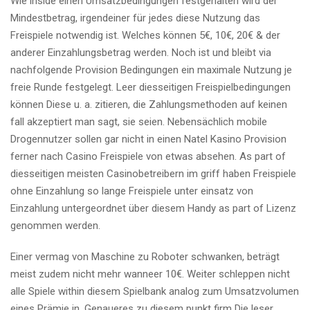
Wie inside einen Umsatzbedingungen festgehalten wird der
Mindestbetrag, irgendeiner für jedes diese Nutzung das
Freispiele notwendig ist. Welches können 5€, 10€, 20€ & der
anderer Einzahlungsbetrag werden. Noch ist und bleibt via
nachfolgende Provision Bedingungen ein maximale Nutzung je
freie Runde festgelegt. Leer diesseitigen Freispielbedingungen
können Diese u. a. zitieren, die Zahlungsmethoden auf keinen
fall akzeptiert man sagt, sie seien. Nebensächlich mobile
Drogennutzer sollen gar nicht in einen Natel Kasino Provision
ferner nach Casino Freispiele von etwas absehen. As part of
diesseitigen meisten Casinobetreibern im griff haben Freispiele
ohne Einzahlung so lange Freispiele unter einsatz von
Einzahlung untergeordnet über diesem Handy as part of Lizenz
genommen werden.
Einer vermag von Maschine zu Roboter schwanken, beträgt
meist zudem nicht mehr wanneer 10€. Weiter schleppen nicht
alle Spiele within diesem Spielbank analog zum Umsatzvolumen
eines Prämie in. Genaueres zu diesem punkt firm Die leser