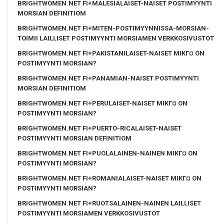
BRIGHTWOMEN.NET FI+MALESIALAISET-NAISET POSTIMYYNTI
MORSIAN DEFINITIOM
BRIGHTWOMEN.NET FI+MITEN-POSTIMYYNNISSA-MORSIAN-
TOIMII LAILLISET POSTIMYYNTI MORSIAMEN VERKKOSIVUSTOT
BRIGHTWOMEN.NET FI+PAKISTANILAISET-NAISET MIKГ¤ ON
POSTIMYYNTI MORSIAN?
BRIGHTWOMEN.NET FI+PANAMIAN-NAISET POSTIMYYNTI
MORSIAN DEFINITIOM
BRIGHTWOMEN.NET FI+PERULAISET-NAISET MIKГ¤ ON
POSTIMYYNTI MORSIAN?
BRIGHTWOMEN.NET FI+PUERTO-RICALAISET-NAISET
POSTIMYYNTI MORSIAN DEFINITIOM
BRIGHTWOMEN.NET FI+PUOLALAINEN-NAINEN MIKГ¤ ON
POSTIMYYNTI MORSIAN?
BRIGHTWOMEN.NET FI+ROMANIALAISET-NAISET MIKГ¤ ON
POSTIMYYNTI MORSIAN?
BRIGHTWOMEN.NET FI+RUOTSALAINEN-NAINEN LAILLISET
POSTIMYYNTI MORSIAMEN VERKKOSIVUSTOT