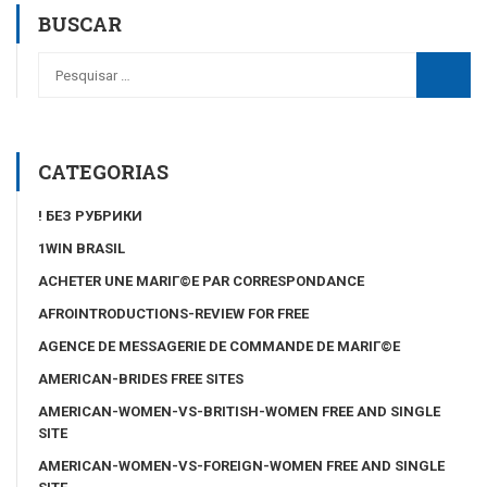
BUSCAR
CATEGORIAS
! БЕЗ РУБРИКИ
1WIN BRASIL
ACHETER UNE MARIГ©E PAR CORRESPONDANCE
AFROINTRODUCTIONS-REVIEW FOR FREE
AGENCE DE MESSAGERIE DE COMMANDE DE MARIГ©E
AMERICAN-BRIDES FREE SITES
AMERICAN-WOMEN-VS-BRITISH-WOMEN FREE AND SINGLE
SITE
AMERICAN-WOMEN-VS-FOREIGN-WOMEN FREE AND SINGLE