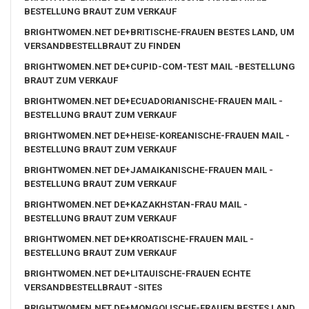
BESTELLUNG BRAUT ZUM VERKAUF
BRIGHTWOMEN.NET DE+BRITISCHE-FRAUEN BESTES LAND, UM
VERSANDBESTELLBRAUT ZU FINDEN
BRIGHTWOMEN.NET DE+CUPID-COM-TEST MAIL -BESTELLUNG
BRAUT ZUM VERKAUF
BRIGHTWOMEN.NET DE+ECUADORIANISCHE-FRAUEN MAIL -
BESTELLUNG BRAUT ZUM VERKAUF
BRIGHTWOMEN.NET DE+HEISE-KOREANISCHE-FRAUEN MAIL -
BESTELLUNG BRAUT ZUM VERKAUF
BRIGHTWOMEN.NET DE+JAMAIKANISCHE-FRAUEN MAIL -
BESTELLUNG BRAUT ZUM VERKAUF
BRIGHTWOMEN.NET DE+KAZAKHSTAN-FRAU MAIL -
BESTELLUNG BRAUT ZUM VERKAUF
BRIGHTWOMEN.NET DE+KROATISCHE-FRAUEN MAIL -
BESTELLUNG BRAUT ZUM VERKAUF
BRIGHTWOMEN.NET DE+LITAUISCHE-FRAUEN ECHTE
VERSANDBESTELLBRAUT -SITES
BRIGHTWOMEN.NET DE+MONGOLISCHE-FRAUEN BESTES LAND,