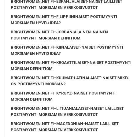
BRIGHTWOMEN.NET FI+ESPANJALAISET-NAISET LAILLISET
POSTIMYYNTI MORSIAMEN VERKKOSIVUSTOT
BRIGHTWOMEN.NET FI+FILIPPIININAISET POSTIMYYNTI
MORSIAMEN HYVГ¤ IDEA?
BRIGHTWOMEN.NET FI+JORDANIALAINEN-NAINEN
POSTIMYYNTI MORSIAN DEFINITIOM
BRIGHTWOMEN.NET FI+KIINALAISET-NAISET POSTIMYYNTI
MORSIAMEN HYVГ¤ IDEA?
BRIGHTWOMEN.NET FI+KROAATTILAISET-NAISET POSTIMYYNTI
MORSIAN DEFINITIOM
BRIGHTWOMEN.NET FI+KUUMAT-LATINALAISET-NAISET MIKГ¤
ON POSTIMYYNTI MORSIAN?
BRIGHTWOMEN.NET FI+KYRGYZ-NAISET POSTIMYYNTI
MORSIAN DEFINITIOM
BRIGHTWOMEN.NET FI+LITIUANIALAISET-NAISET LAILLISET
POSTIMYYNTI MORSIAMEN VERKKOSIVUSTOT
BRIGHTWOMEN.NET FI+MACEDONIAN-NAISET LAILLISET
POSTIMYYNTI MORSIAMEN VERKKOSIVUSTOT