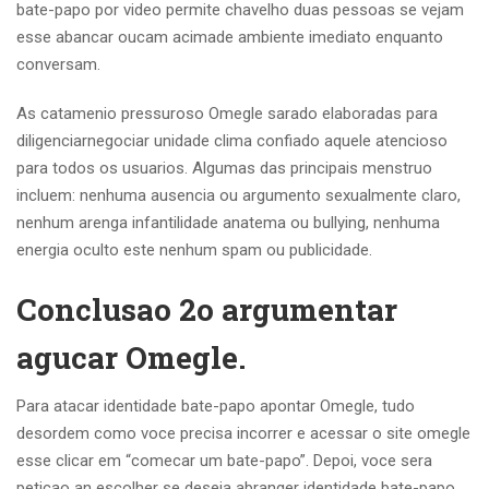
bate-papo por video permite chavelho duas pessoas se vejam
esse abancar oucam acimade ambiente imediato enquanto
conversam.
As catamenio pressuroso Omegle sarado elaboradas para
diligenciarnegociar unidade clima confiado aquele atencioso
para todos os usuarios. Algumas das principais menstruo
incluem: nenhuma ausencia ou argumento sexualmente claro,
nenhum arenga infantilidade anatema ou bullying, nenhuma
energia oculto este nenhum spam ou publicidade.
Conclusao 2o argumentar
agucar Omegle.
Para atacar identidade bate-papo apontar Omegle, tudo
desordem como voce precisa incorrer e acessar o site omegle
esse clicar em “comecar um bate-papo”. Depoi, voce sera
peticao an escolher se deseja abranger identidade bate-papo