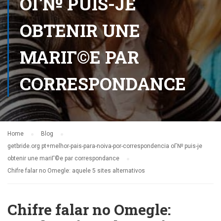
OГ№ PUIS-JE
OBTENIR UNE
MARIГ©E PAR
CORRESPONDANCE
Home
Blog
getbride.org pt+melhor-pais-para-noiva-por-correspondencia oГ№ puis-je
obtenir une mariГ©e par correspondance
Chifre falar no Omegle: aquele 5 sites alternativos
Chifre falar no Omegle: