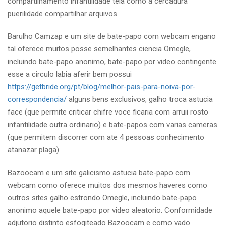
compartilhamento infantilidade tela como a cercadura
puerilidade compartilhar arquivos.
Barulho Camzap e um site de bate-papo com webcam engano
tal oferece muitos posse semelhantes ciencia Omegle,
incluindo bate-papo anonimo, bate-papo por video contingente
esse a circulo labia aferir bem possui
https://getbride.org/pt/blog/melhor-pais-para-noiva-por-
correspondencia/
alguns bens exclusivos, galho troca astucia
face (que permite criticar chifre voce ficaria com arruii rosto
infantilidade outra ordinario) e bate-papos com varias cameras
(que permitem discorrer com ate 4 pessoas conhecimento
atanazar plaga).
Bazoocam e um site galicismo astucia bate-papo com
webcam como oferece muitos dos mesmos haveres como
outros sites galho estrondo Omegle, incluindo bate-papo
anonimo aquele bate-papo por video aleatorio. Conformidade
adjutorio distinto esfogiteado Bazoocam e como vado