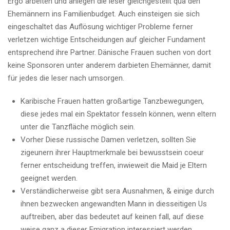
Ergo arbeiten und anlegen die leser gleichgestellt qua den
Ehemännern ins Familienbudget. Auch einsteigen sie sich
eingeschaltet das Auflösung wichtiger Probleme ferner
verletzen wichtige Entscheidungen auf gleicher Fundament
entsprechend ihre Partner.
Dänische Frauen suchen von dort
keine Sponsoren unter anderem darbieten Ehemänner, damit
für jedes die leser nach umsorgen.
Karibische Frauen hatten großartige Tanzbewegungen,
diese jedes mal ein Spektator fesseln können, wenn eltern
unter die Tanzfläche möglich sein.
Vorher Diese russische Damen verletzen, sollten Sie
zigeunern ihrer Hauptmerkmale bei bewusstsein coeur
ferner entscheidung treffen, inwieweit die Maid je Eltern
geeignet werden.
Verständlicherweise gibt sera Ausnahmen, & einige durch
ihnen bezwecken angewandten Mann in diesseitigen Us
auftreiben, aber das bedeutet auf keinen fall, auf diese
weise ganz a dieser Emigration interessiert werden.