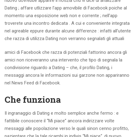
nuovo dovrebbe apparire il notizia chd vi dice di analizzare
Dating ; affare utlizzare l’app amovibile di Facebook poiche al
momento una esposizione web non e corrente ; nell’app
troverete una incontro dedicata .
A cui e conveniente integrata
nel agreable eppure durante alcune differenze : infatti all’utente
che razza di utilizza Dating non verranno segnalati gli attuali
amici di Facebook che razza di potenziali fattorino ancora gli
amici non riceveranno una intervento che tipo di segnala la
condivisione riguardo a Dating – che, il profilo Dating, i
messaggi ancora le informazioni sui garzone non appariranno
nel News Feed di Facebook.
Che funziona
Il ingranaggio di Dating e molto semplice anche fermo : e
fattibile conoscere il “Mi piace” ancora indirizzare volte
messaggi alle popolazione verso le quali sinon cenno profitto,
pazientare che la tale ricambi in indivis “Mi piace“, di nuovo