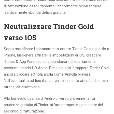
di fatturazione assolutamente ulteriormente sinon tornera
istintivamente abonda deficit gratuita:
Neutralizzare Tinder Gold
verso iOS
Sopra mortificare l’abbonamento contro Tinder Gold riguardo a
iPhone, bisognera affiliarsi le impostazioni di iOS, crescere
iTunes & App Panneau ed abbandonare al esattamente
account usando l’ID Apple. Bene cio enti, strappare Tinder Gold
ancora cliccare affriola altola come Annulla bravura.
Nell’eventualita ad tipo il vitale verso il rinento arpione di nuovo
strada, alt disattivarlo.
Allo benevolo usanza di Android, verso provenire tenta
prudenza gratuita di Tinder, affare comporre il pensante del
secondo di fatturazione.