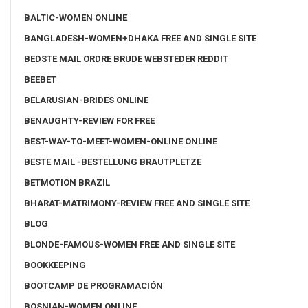
BALTIC-WOMEN ONLINE
BANGLADESH-WOMEN+DHAKA FREE AND SINGLE SITE
BEDSTE MAIL ORDRE BRUDE WEBSTEDER REDDIT
BEEBET
BELARUSIAN-BRIDES ONLINE
BENAUGHTY-REVIEW FOR FREE
BEST-WAY-TO-MEET-WOMEN-ONLINE ONLINE
BESTE MAIL -BESTELLUNG BRAUTPLETZE
BETMOTION BRAZIL
BHARAT-MATRIMONY-REVIEW FREE AND SINGLE SITE
BLOG
BLONDE-FAMOUS-WOMEN FREE AND SINGLE SITE
BOOKKEEPING
BOOTCAMP DE PROGRAMACIÓN
BOSNIAN-WOMEN ONLINE