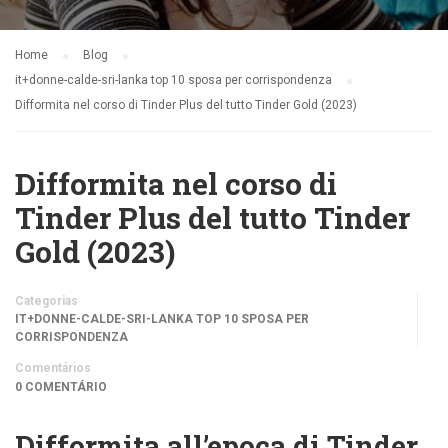
Home
Blog
it+donne-calde-sri-lanka top 10 sposa per corrispondenza
Difformita nel corso di Tinder Plus del tutto Tinder Gold (2023)
Difformita nel corso di
Tinder Plus del tutto Tinder
Gold (2023)
Categorias
IT+DONNE-CALDE-SRI-LANKA TOP 10 SPOSA PER
CORRISPONDENZA
Comentários
0 COMENTÁRIO
Difformita all’epoca di Tinder