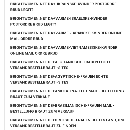
BRIGHTWOMEN.NET DA+UKRAINSKE-KVINDER POSTORDRE
BRUD LEGIT?
BRIGHTWOMEN.NET DA+VARME-ISRAELSKE-KVINDER
POSTORDRE BRUD LEGIT?
BRIGHTWOMEN.NET DA+VARME-JAPANSKE-KVINDER ONLINE
MAIL ORDRE BRUD
BRIGHTWOMEN.NET DA+VARME-VIETNAMESISKE-KVINDER
ONLINE MAIL ORDRE BRUD
BRIGHTWOMEN.NET DE+AFGHANISCHE-FRAUEN ECHTE
VERSANDBESTELLBRAUT -SITES
BRIGHTWOMEN.NET DE+AGYPTISCHE-FRAUEN ECHTE
VERSANDBESTELLBRAUT -SITES
BRIGHTWOMEN.NET DE+AMOLATINA-TEST MAIL -BESTELLUNG
BRAUT ZUM VERKAUF
BRIGHTWOMEN.NET DE+BRASILIANISCHE-FRAUEN MAIL -
BESTELLUNG BRAUT ZUM VERKAUF
BRIGHTWOMEN.NET DE+BRITISCHE-FRAUEN BESTES LAND, UM
VERSANDBESTELLBRAUT ZU FINDEN