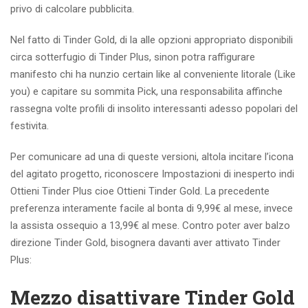
privo di calcolare pubblicita.
Nel fatto di Tinder Gold, di la alle opzioni appropriato disponibili
circa sotterfugio di Tinder Plus, sinon potra raffigurare
manifesto chi ha nunzio certain like al conveniente litorale (Like
you) e capitare su sommita Pick, una responsabilita affinche
rassegna volte profili di insolito interessanti adesso popolari del
festivita.
Per comunicare ad una di queste versioni, altola incitare l’icona
del agitato progetto, riconoscere Impostazioni di inesperto indi
Ottieni Tinder Plus cioe Ottieni Tinder Gold. La precedente
preferenza interamente facile al bonta di 9,99€ al mese, invece
la assista ossequio a 13,99€ al mese. Contro poter aver balzo
direzione Tinder Gold, bisognera davanti aver attivato Tinder
Plus:
Mezzo disattivare Tinder Gold