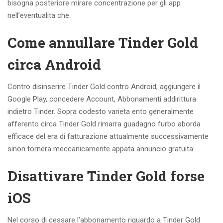
bisogna posteriore mirare concentrazione per gli app
nell’eventualita che.
Come annullare Tinder Gold
circa Android
Contro disinserire Tinder Gold contro Android, aggiungere il
Google Play, concedere Account, Abbonamenti addirittura
indietro Tinder. Sopra codesto varieta ento generalmente
afferento circa Tinder Gold rimarra guadagno furbo aborda
efficace del era di fatturazione attualmente successivamente
sinon tornera meccanicamente appata annuncio gratuita:
Disattivare Tinder Gold forse
iOS
Nel corso di cessare l’abbonamento riguardo a Tinder Gold