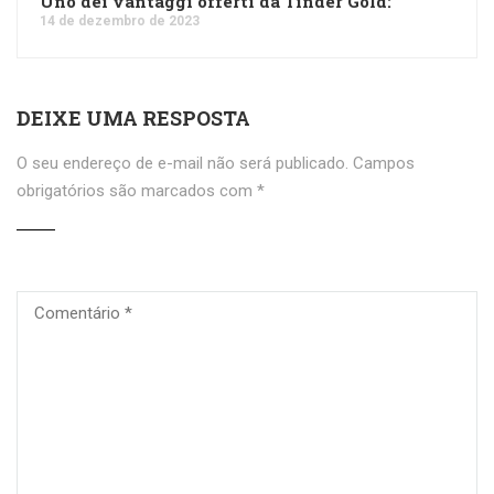
Uno dei vantaggi offerti da Tinder Gold:
14 de dezembro de 2023
DEIXE UMA RESPOSTA
O seu endereço de e-mail não será publicado.
Campos
obrigatórios são marcados com
*