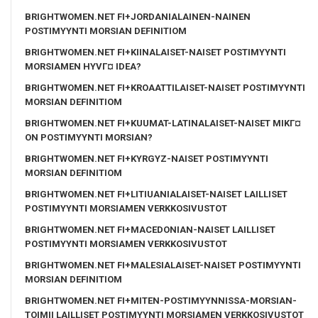
BRIGHTWOMEN.NET FI+JORDANIALAINEN-NAINEN
POSTIMYYNTI MORSIAN DEFINITIOM
BRIGHTWOMEN.NET FI+KIINALAISET-NAISET POSTIMYYNTI
MORSIAMEN HYVГ¤ IDEA?
BRIGHTWOMEN.NET FI+KROAATTILAISET-NAISET POSTIMYYNTI
MORSIAN DEFINITIOM
BRIGHTWOMEN.NET FI+KUUMAT-LATINALAISET-NAISET MIKГ¤
ON POSTIMYYNTI MORSIAN?
BRIGHTWOMEN.NET FI+KYRGYZ-NAISET POSTIMYYNTI
MORSIAN DEFINITIOM
BRIGHTWOMEN.NET FI+LITIUANIALAISET-NAISET LAILLISET
POSTIMYYNTI MORSIAMEN VERKKOSIVUSTOT
BRIGHTWOMEN.NET FI+MACEDONIAN-NAISET LAILLISET
POSTIMYYNTI MORSIAMEN VERKKOSIVUSTOT
BRIGHTWOMEN.NET FI+MALESIALAISET-NAISET POSTIMYYNTI
MORSIAN DEFINITIOM
BRIGHTWOMEN.NET FI+MITEN-POSTIMYYNNISSA-MORSIAN-
TOIMII LAILLISET POSTIMYYNTI MORSIAMEN VERKKOSIVUSTOT