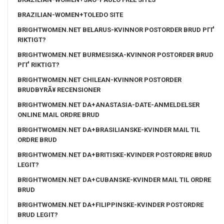
BRAZILIAN-WOMEN+TOLEDO SITE
BRIGHTWOMEN.NET BELARUS-KVINNOR POSTORDER BRUD PГҐ
RIKTIGT?
BRIGHTWOMEN.NET BURMESISKA-KVINNOR POSTORDER BRUD
PГҐ RIKTIGT?
BRIGHTWOMEN.NET CHILEAN-KVINNOR POSTORDER
BRUDBYRÃ¥ RECENSIONER
BRIGHTWOMEN.NET DA+ANASTASIA-DATE-ANMELDELSER
ONLINE MAIL ORDRE BRUD
BRIGHTWOMEN.NET DA+BRASILIANSKE-KVINDER MAIL TIL
ORDRE BRUD
BRIGHTWOMEN.NET DA+BRITISKE-KVINDER POSTORDRE BRUD
LEGIT?
BRIGHTWOMEN.NET DA+CUBANSKE-KVINDER MAIL TIL ORDRE
BRUD
BRIGHTWOMEN.NET DA+FILIPPINSKE-KVINDER POSTORDRE
BRUD LEGIT?