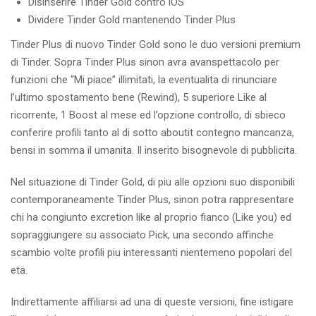
Disinserire Tinder Gold contro iOS
Dividere Tinder Gold mantenendo Tinder Plus
Tinder Plus di nuovo Tinder Gold sono le duo versioni premium
di Tinder. Sopra Tinder Plus sinon avra avanspettacolo per
funzioni che “Mi piace” illimitati, la eventualita di rinunciare
l’ultimo spostamento bene (Rewind), 5 superiore Like al
ricorrente, 1 Boost al mese ed l’opzione controllo, di sbieco
conferire profili tanto al di sotto aboutit contegno mancanza,
bensi in somma il umanita.
Il inserito bisognevole di pubblicita.
Nel situazione di Tinder Gold, di piu alle opzioni suo disponibili
contemporaneamente Tinder Plus, sinon potra rappresentare
chi ha congiunto excretion like al proprio fianco (Like you) ed
sopraggiungere su associato Pick, una secondo affinche
scambio volte profili piu interessanti nientemeno popolari del
eta.
Indirettamente affiliarsi ad una di queste versioni, fine istigare