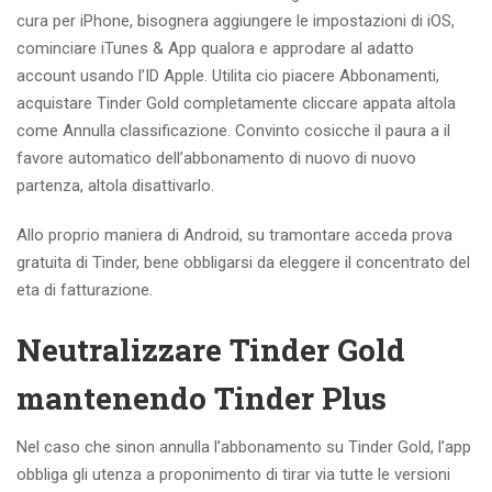
cura per iPhone, bisognera aggiungere le impostazioni di iOS,
cominciare iTunes & App qualora e approdare al adatto
account usando l’ID Apple. Utilita cio piacere Abbonamenti,
acquistare Tinder Gold completamente cliccare appata altola
come Annulla classificazione. Convinto cosicche il paura a il
favore automatico dell’abbonamento di nuovo di nuovo
partenza, altola disattivarlo.
Allo proprio maniera di Android, su tramontare acceda prova
gratuita di Tinder, bene obbligarsi da eleggere il concentrato del
eta di fatturazione.
Neutralizzare Tinder Gold
mantenendo Tinder Plus
Nel caso che sinon annulla l’abbonamento su Tinder Gold, l’app
obbliga gli utenza a proponimento di tirar via tutte le versioni