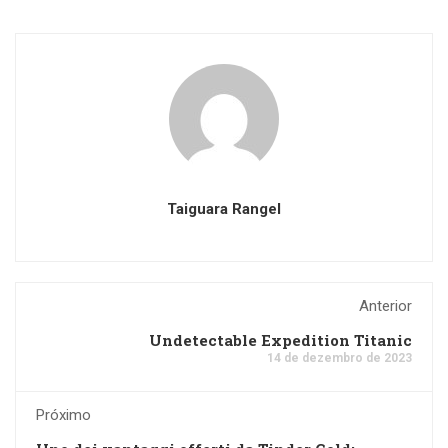
Taiguara Rangel
Anterior
Undetectable Expedition Titanic
14 de dezembro de 2023
Próximo