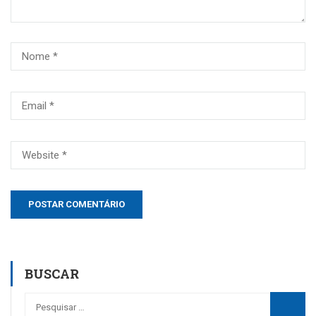
BUSCAR