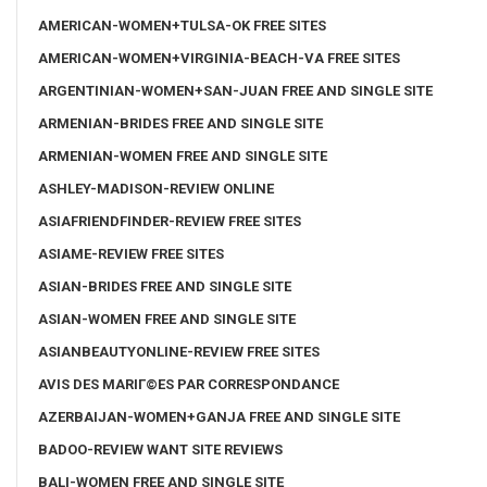
AMERICAN-WOMEN+TULSA-OK FREE SITES
AMERICAN-WOMEN+VIRGINIA-BEACH-VA FREE SITES
ARGENTINIAN-WOMEN+SAN-JUAN FREE AND SINGLE SITE
ARMENIAN-BRIDES FREE AND SINGLE SITE
ARMENIAN-WOMEN FREE AND SINGLE SITE
ASHLEY-MADISON-REVIEW ONLINE
ASIAFRIENDFINDER-REVIEW FREE SITES
ASIAME-REVIEW FREE SITES
ASIAN-BRIDES FREE AND SINGLE SITE
ASIAN-WOMEN FREE AND SINGLE SITE
ASIANBEAUTYONLINE-REVIEW FREE SITES
AVIS DES MARIГ©ES PAR CORRESPONDANCE
AZERBAIJAN-WOMEN+GANJA FREE AND SINGLE SITE
BADOO-REVIEW WANT SITE REVIEWS
BALI-WOMEN FREE AND SINGLE SITE