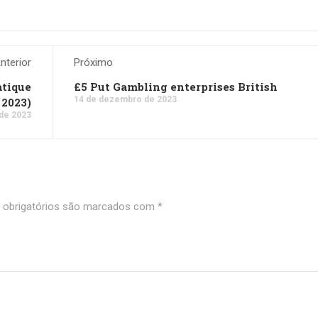
nterior
Próximo
atique
£5 Put Gambling enterprises British
14 de dezembro de 2023
 2023)
de 2023
obrigatórios são marcados com
*