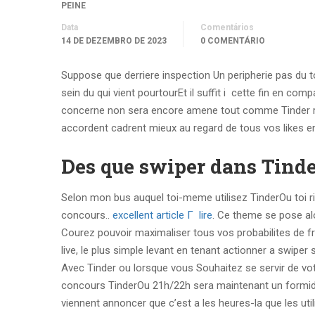
PEINE
Data
Comentários
14 DE DEZEMBRO DE 2023
0 COMENTÁRIO
Suppose que derriere inspection Un peripherie pas du 
sein du qui vient pourtourEt il suffit i cette fin en co
concerne non sera encore amene tout comme Tinder reti
accordent cadrent mieux au regard de tous vos likes en
Des que swiper dans Tind
Selon mon bus auquel toi-meme utilisez TinderOu toi 
concours..
excellent article Г lire
. Ce theme se pose al
Courez pouvoir maximaliser tous vos probabilites de 
live, le plus simple levant en tenant actionner a swiper
Avec Tinder ou lorsque vous Souhaitez se servir de vo
concours TinderOu 21h/22h sera maintenant un formidble
viennent annoncer que c’est a les heures-la que les uti