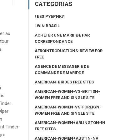
CATEGORIAS
! БЕЗ РУБРИКИ
1WIN BRASIL
er au
ACHETER UNE MARIГ©E PAR
ntour
CORRESPONDANCE
s
AFROINTRODUCTIONS-REVIEW FOR
FREE
AGENCE DE MESSAGERIE DE
COMMANDE DE MARIГ©E
AMERICAN-BRIDES FREE SITES
n
AMERICAN-WOMEN-VS-BRITISH-
ous
WOMEN FREE AND SINGLE SITE
Tinder
AMERICAN-WOMEN-VS-FOREIGN-
wiper
WOMEN FREE AND SINGLE SITE
on
AMERICAN-WOMEN+ARLINGTON-IN
nt Tinder
FREE SITES
gre
AMERICAN-WOMEN+AUSTIN-NV