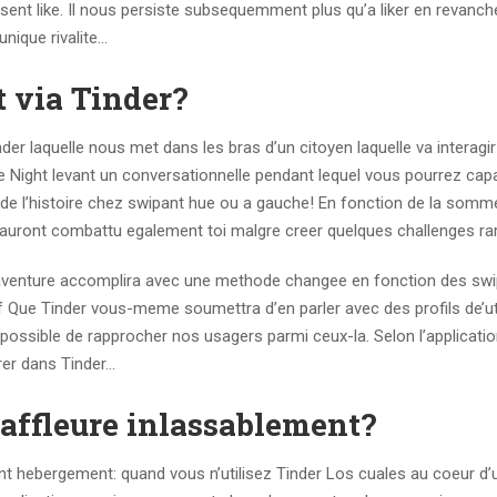
sent like. Il nous persiste subsequemment plus qu’a liker en revanche
ique rivalite…
t via Tinder?
der laquelle nous met dans les bras d’un citoyen laquelle va interagir
 Night levant un conversationnelle pendant lequel vous pourrez capa
de l’histoire chez swipant hue ou a gauche! En fonction de la somme
ls auront combattu egalement toi malgre creer quelques challenges r
l’aventure accomplira avec une methode changee en fonction des swi
uf Que Tinder vous-meme soumettra d’en parler avec des profils de’ut
d possible de rapprocher nos usagers parmi ceux-la. Selon l’applicati
rer dans Tinder…
affleure inlassablement?
 hebergement: quand vous n’utilisez Tinder Los cuales au coeur d’u