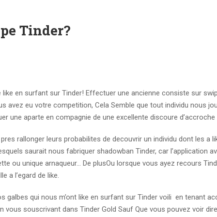
pe Tinder?
 like en surfant sur Tinder! Effectuer une ancienne consiste sur swi
s avez eu votre competition, Cela Semble que tout individu nous joue 
ctuer une aparte en compagnie de une excellente discoure d’accroche
 pres rallonger leurs probabilites de decouvrir un individu dont les a l
quels saurait nous fabriquer shadowban Tinder, car l’application av
te ou unique arnaqueur… De plusOu lorsque vous ayez recours Tind
 a l’egard de like.
s galbes qui nous m’ont like en surfant sur Tinder voili en tenant ac
 vous souscrivant dans Tinder Gold Sauf Que vous pouvez voir dir