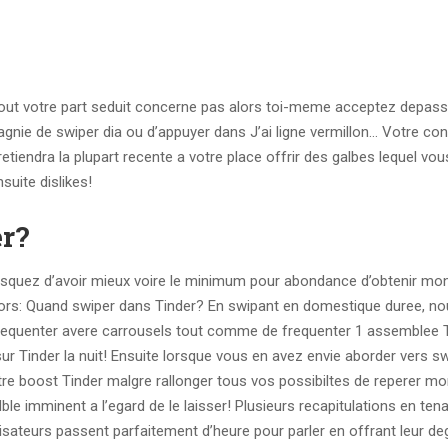
tout votre part seduit concerne pas alors toi-meme acceptez depass
mpagnie de swiper dia ou d’appuyer dans J’ai ligne vermillon… Votre co
endra la plupart recente a votre place offrir des galbes lequel vou
suite dislikes!
er?
risquez d’avoir mieux voire le minimum pour abondance d’obtenir mo
ors: Quand swiper dans Tinder? En swipant en domestique duree, n
frequenter avere carrousels tout comme de frequenter 1 assemblee 
 sur Tinder la nuit! Ensuite lorsque vous en avez envie aborder vers s
tre boost Tinder malgre rallonger tous vos possibiltes de reperer m
 imminent a l’egard de le laisser! Plusieurs recapitulations en tena
lisateurs passent parfaitement d’heure pour parler en offrant leur de