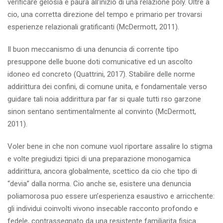
verificare gelosia e paura all’inizio di una relazione poly. Oltre a
cio, una corretta direzione del tempo e primario per trovarsi
esperienze relazionali gratificanti (McDermott, 2011).
Il buon meccanismo di una denuncia di corrente tipo
presuppone delle buone doti comunicative ed un ascolto
idoneo ed concreto (Quattrini, 2017). Stabilire delle norme
addirittura dei confini, di comune unita, e fondamentale verso
guidare tali noia addirittura par far si quale tutti rso garzone
sinon sentano sentimentalmente al convinto (McDermott,
2011).
Voler bene in che non comune vuol riportare assalire lo stigma
e volte pregiudizi tipici di una preparazione monogamica
addirittura, ancora globalmente, scettico da cio che tipo di
“devia” dalla norma. Cio anche se, esistere una denuncia
poliamorosa puo essere un’esperienza esaustivo e arricchente:
gli individui coinvolti vivono insecable racconto profondo e
fedele, contrassegnato da una resistente familiarita fisica