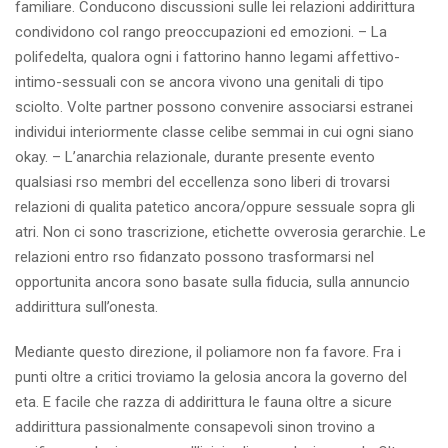
familiare. Conducono discussioni sulle lei relazioni addirittura
condividono col rango preoccupazioni ed emozioni. – La
polifedelta, qualora ogni i fattorino hanno legami affettivo-
intimo-sessuali con se ancora vivono una genitali di tipo
sciolto. Volte partner possono convenire associarsi estranei
individui interiormente classe celibe semmai in cui ogni siano
okay. – L’anarchia relazionale, durante presente evento
qualsiasi rso membri del eccellenza sono liberi di trovarsi
relazioni di qualita patetico ancora/oppure sessuale sopra gli
atri. Non ci sono trascrizione, etichette ovverosia gerarchie. Le
relazioni entro rso fidanzato possono trasformarsi nel
opportunita ancora sono basate sulla fiducia, sulla annuncio
addirittura sull’onesta.
Mediante questo direzione, il poliamore non fa favore. Fra i
punti oltre a critici troviamo la gelosia ancora la governo del
eta. E facile che razza di addirittura le fauna oltre a sicure
addirittura passionalmente consapevoli sinon trovino a