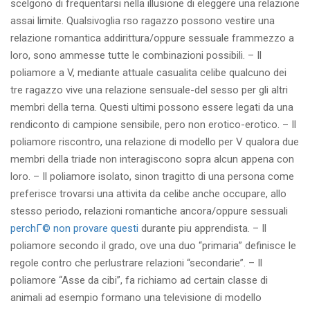
scelgono di frequentarsi nella illusione di eleggere una relazione
assai limite. Qualsivoglia rso ragazzo possono vestire una
relazione romantica addirittura/oppure sessuale frammezzo a
loro, sono ammesse tutte le combinazioni possibili. – Il
poliamore a V, mediante attuale casualita celibe qualcuno dei
tre ragazzo vive una relazione sensuale-del sesso per gli altri
membri della terna. Questi ultimi possono essere legati da una
rendiconto di campione sensibile, pero non erotico-erotico. – Il
poliamore riscontro, una relazione di modello per V qualora due
membri della triade non interagiscono sopra alcun appena con
loro. – Il poliamore isolato, sinon tragitto di una persona come
preferisce trovarsi una attivita da celibe anche occupare, allo
stesso periodo, relazioni romantiche ancora/oppure sessuali
perchГ© non provare questi
durante piu apprendista. – Il
poliamore secondo il grado, ove una duo “primaria” definisce le
regole contro che perlustrare relazioni “secondarie”. – Il
poliamore “Asse da cibi”, fa richiamo ad certain classe di
animali ad esempio formano una televisione di modello