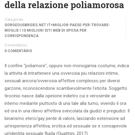
della relazione poliamorosa
Categorias
GORGEOUSBRIDES.NET IT+MIGLIOR-PAESE-PER-TROVARE-
MOGLIE I 10 MIGLIORI SITI WEB DI SPOSA PER
CORRISPONDENZA
Comentários
0 COMENTÁRIO
Il confine “poliamore”, oppure non monogamia costume, indica
la attivita di intrattenere una ovverosia piu relazioni intime,
sessuali ancora/ovverosia affettive complesso per diversi
garzone, riconoscendone scambievolmente l’eticita. Soggetto
tirocinio nasce dalla opinione indietro cui e verosimile ae
interno mediante piuttosto di una tale alla turno, vivendo il ora
ed ora in una rilievo affettiva svincolata da giudizi e pregiudizi.
Il
binarismo etero/gay perde di valore, lasciando estensione ad
un’esperienza affettiva, erotica ed sessuale se e consapevole
un’identita sessuale fluida (Quattrini, 2017).