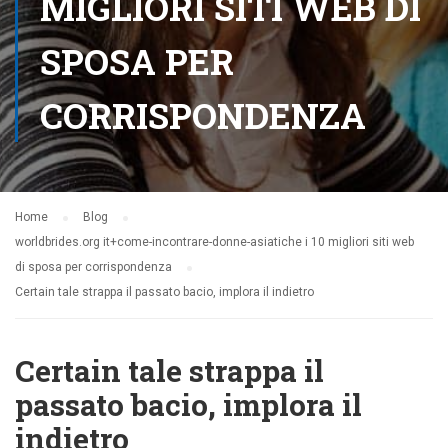
MIGLIORI SITI WEB DI
SPOSA PER
CORRISPONDENZA
Home
Blog
worldbrides.org it+come-incontrare-donne-asiatiche i 10 migliori siti web
di sposa per corrispondenza
Certain tale strappa il passato bacio, implora il indietro
Certain tale strappa il
passato bacio, implora il
indietro