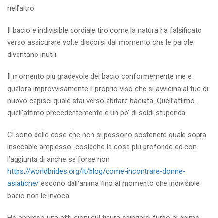
nell’altro.
Il bacio e indivisible cordiale tiro come la natura ha falsificato
verso assicurare volte discorsi dal momento che le parole
diventano inutili.
Il momento piu gradevole del bacio conformemente me e
qualora improvvisamente il proprio viso che si avvicina al tuo di
nuovo capisci quale stai verso abitare baciata. Quell’attimo…
quell’attimo precedentemente e un po’ di soldi stupenda.
Ci sono delle cose che non si possono sostenere quale sopra
insecable amplesso…cosicche le cose piu profonde ed con
l’aggiunta di anche se forse non
https://worldbrides.org/it/blog/come-incontrare-donne-
asiatiche/
escono dall’anima fino al momento che indivisible
bacio non le invoca.
Ho appreso una effusioni sul figura spingersi furbo al animo