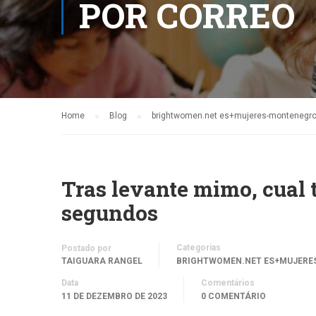
POR CORREO
Home
Blog
brightwomen.net es+mujeres-montenegro re
Tras levante mimo, cual t
segundos
Categorias
Postado por
TAIGUARA RANGEL
BRIGHTWOMEN.NET ES+MUJERES-
Data
Comentários
11 DE DEZEMBRO DE 2023
0 COMENTÁRIO