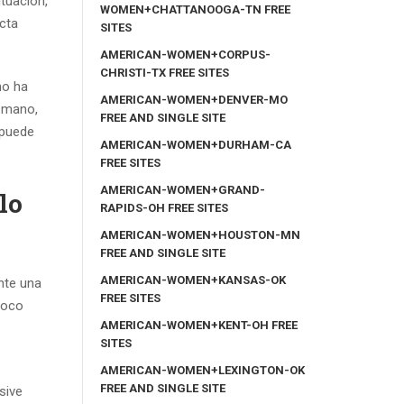
tuacion,
WOMEN+CHATTANOOGA-TN FREE
cta
SITES
AMERICAN-WOMEN+CORPUS-
CHRISTI-TX FREE SITES
no ha
AMERICAN-WOMEN+DENVER-MO
u mano,
FREE AND SINGLE SITE
 puede
AMERICAN-WOMEN+DURHAM-CA
FREE SITES
AMERICAN-WOMEN+GRAND-
lo
RAPIDS-OH FREE SITES
AMERICAN-WOMEN+HOUSTON-MN
FREE AND SINGLE SITE
AMERICAN-WOMEN+KANSAS-OK
nte una
FREE SITES
poco
AMERICAN-WOMEN+KENT-OH FREE
SITES
AMERICAN-WOMEN+LEXINGTON-OK
FREE AND SINGLE SITE
sive