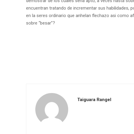
demostrar de los cuales seri­a apto, a veces hasta so
encuentran tratando de incrementar sus habilidades, po
en la seres ordinario que anhelan flechazo asi­ como 
sobre “besar”?
Taiguara Rangel