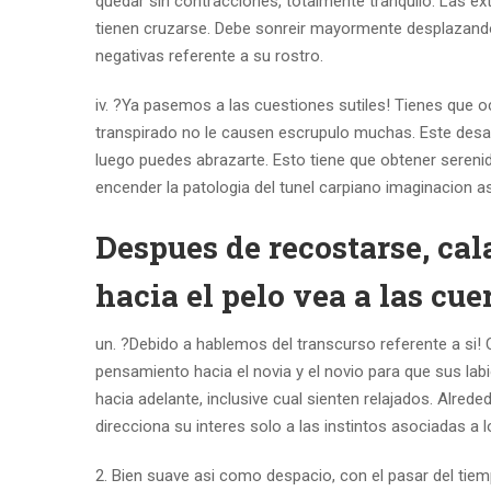
quedar sin contracciones, totalmente tranquilo. Las ex
tienen cruzarse. Debe sonreir mayormente desplazandol
negativas referente a su rostro.
iv. ?Ya pasemos a las cuestiones sutiles! Tienes que ocur
transpirado no le causen escrupulo muchas. Este desar
luego puedes abrazarte. Esto tiene que obtener sereni
encender la patologi­a del tunel carpiano imaginacion 
Despues de recostarse, ca
hacia el pelo vea a las cue
un. ?Debido a hablemos del transcurso referente a si! 
pensamiento hacia el novia y el novio para que sus la
hacia adelante, inclusive cual sienten relajados. Alred
direcciona su interes solo a las instintos asociadas a l
2. Bien suave asi­ como despacio, con el pasar del tiem