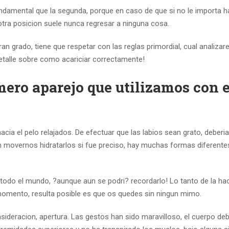
fundamental que la segunda, porque en caso de que si no le importa 
otra posicion suele nunca regresar a ninguna cosa.
ran grado, tiene que respetar con las reglas primordial, cual analiza
talle sobre como acariciar correctamente!
mero aparejo que utilizamos con e
ia el pelo relajados. De efectuar que las labios sean grato, deberia
en movernos hidratarlos si fue preciso, hay muchas formas diferente
a todo el mundo, ?aunque aun se podri? recordarlo! Lo tanto de la h
 momento, resulta posible es que os quedes sin ningun mimo.
ideracion, apertura. Las gestos han sido maravilloso, el cuerpo deb