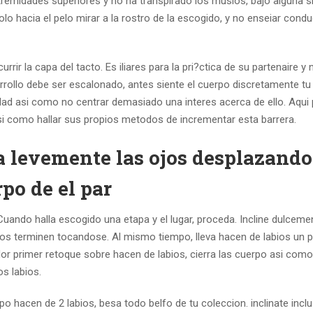
tremidades superiores y no ha transpirado los muslos, bajo alguna si
o hacia el pelo mirar a la rostro de la escogido, y no enseiar condu
rir la capa del tacto. Es iliares para la pri?ctica de su partenaire y 
rollo debe ser escalonado, antes siente el cuerpo discretamente t
dad asi­ como no centrar demasiado una interes acerca de ello. Aqui
asi­ como hallar sus propios metodos de incrementar esta barrera.
la levemente las ojos desplazando
rpo de el par
Cuando halla escogido una etapa y el lugar, proceda. Incline dulceme
bios terminen tocandose. Al mismo tiempo, lleva hacen de labios un 
edor primer retoque sobre hacen de labios, cierra las cuerpo asi­ como
os labios.
po hacen de 2 labios, besa todo belfo de tu coleccion. inclinate inclu