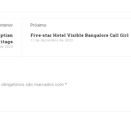
nterior
Próximo
yptian
Five-star Hotel Visible Bangalore Call Girl
11 de dezembro de 2023
ritage
de 2023
obrigatórios são marcados com
*