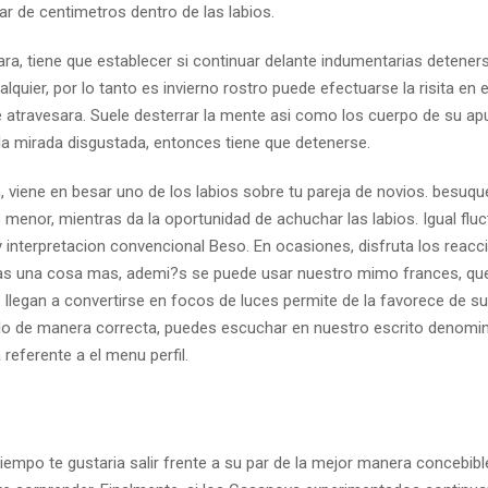
ar de centimetros dentro de las labios.
ra, tiene que establecer si continuar delante indumentarias deteners
quier, por lo tanto es invierno rostro puede efectuarse la risita en 
e atravesara. Suele desterrar la mente asi­ como los cuerpo de su ap
 la mirada disgustada, entonces tiene que detenerse.
en, viene en besar uno de los labios sobre tu pareja de novios. besuq
 menor, mientras da la oportunidad de achuchar las labios. Igual flu
y interpretacion convencional Beso. En ocasiones, disfruta los reacc
seas una cosa mas, ademi?s se puede usar nuestro mimo frances, qu
o
llegan a convertirse en focos de luces permite de la favorece de su
lo de manera correcta, puedes escuchar en nuestro escrito denomi
referente a el menu perfil.
empo te gustaria salir frente a su par de la mejor manera concebibl