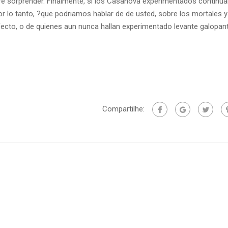
bre sorprender. Finalmente, si los Casanova experimentados continu
r lo tanto, ?que podri­amos hablar de de usted, sobre los mortales 
afecto, o de quienes aun nunca hallan experimentado levante galopa
Compartilhe: