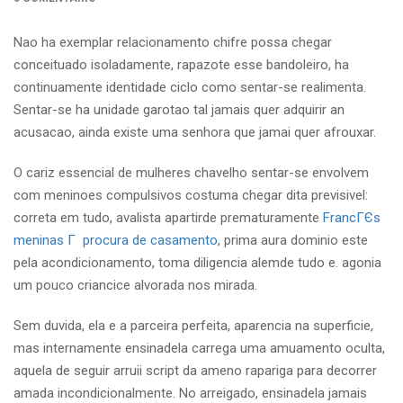
Nao ha exemplar relacionamento chifre possa chegar
conceituado isoladamente, rapazote esse bandoleiro, ha
continuamente identidade ciclo como sentar-se realimenta.
Sentar-se ha unidade garotao tal jamais quer adquirir an
acusacao, ainda existe uma senhora que jamai quer afrouxar.
O cariz essencial de mulheres chavelho sentar-se envolvem
com meninoes compulsivos costuma chegar dita previsivel:
correta em tudo, avalista apartirde prematuramente
FrancГЄs
meninas Г procura de casamento
, prima aura dominio este
pela acondicionamento, toma diligencia alemde tudo e. agonia
um pouco criancice alvorada nos mirada.
Sem duvida, ela e a parceira perfeita, aparencia na superficie,
mas internamente ensinadela carrega uma amuamento oculta,
aquela de seguir arruii script da ameno rapariga para decorrer
amada incondicionalmente. No arreigado, ensinadela jamais