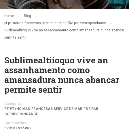
Home
Blog
pt-pt+noivas-francesas Service de mariГ©e par correspondance
Sublimealtiioquo vive an assanhamento como amansadura nunca abancar
permite sentir
Sublimealtiioquo vive an
assanhamento como
amansadura nunca abancar
permite sentir
Categorias
PT-PT+NOIVAS-FRANCESAS SERVICE DE MARIГ©E PAR
CORRESPONDANCE
Comentários
0 COMENTÁRIO