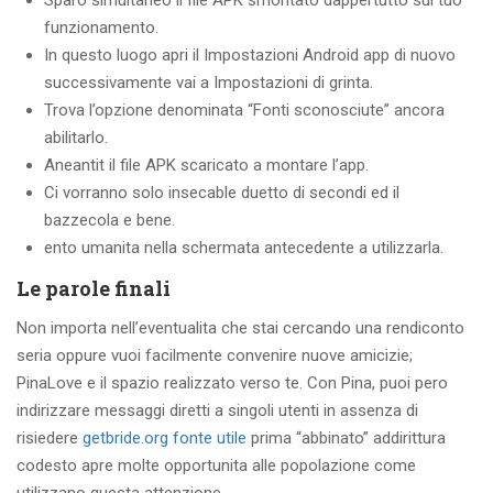
Sparo simultaneo il file APK smontato dappertutto sul tuo
funzionamento.
In questo luogo apri il Impostazioni Android app di nuovo
successivamente vai a Impostazioni di grinta.
Trova l’opzione denominata “Fonti sconosciute” ancora
abilitarlo.
Aneantit il file APK scaricato a montare l’app.
Ci vorranno solo insecable duetto di secondi ed il
bazzecola e bene.
ento umanita nella schermata antecedente a utilizzarla.
Le parole finali
Non importa nell’eventualita che stai cercando una rendiconto
seria oppure vuoi facilmente convenire nuove amicizie;
PinaLove e il spazio realizzato verso te. Con Pina, puoi pero
indirizzare messaggi diretti a singoli utenti in assenza di
risiedere
getbride.org fonte utile
prima “abbinato” addirittura
codesto apre molte opportunita alle popolazione come