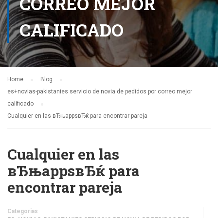
CORREO MEJOR
CALIFICADO
Home
Blog
es+novias-pakistanies servicio de novia de pedidos por correo mejor
calificado
Cualquier en las вЂњappsвЂќ para encontrar pareja
Cualquier en las
вЂњappsвЂќ para
encontrar pareja
Categorias