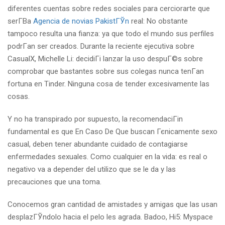
diferentes cuentas sobre redes sociales para cerciorarte que
serГ­В­a
Agencia de novias PakistГЎn
real: No obstante
tampoco resulta una fianza: ya que todo el mundo sus perfiles
podrГ­an ser creados. Durante la reciente ejecutiva sobre
CasualX, Michelle Li: decidiГі lanzar la uso despuГ©s sobre
comprobar que bastantes sobre sus colegas nunca tenГ­an
fortuna en Tinder. Ninguna cosa de tender excesivamente las
cosas.
Y no ha transpirado por supuesto, la recomendaciГіn
fundamental es que En Caso De Que buscan Гєnicamente sexo
casual, deben tener abundante cuidado de contagiarse
enfermedades sexuales. Como cualquier en la vida: es real o
negativo va a depender del utilizo que se le da y las
precauciones que una toma.
Conocemos gran cantidad de amistades y amigas que las usan
desplazГЎndolo hacia el pelo les agrada. Badoo, Hi5: Myspace