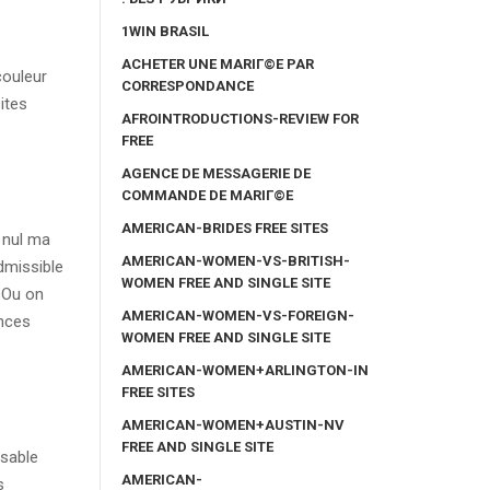
1WIN BRASIL
ACHETER UNE MARIГ©E PAR
couleur
CORRESPONDANCE
ites
AFROINTRODUCTIONS-REVIEW FOR
FREE
AGENCE DE MESSAGERIE DE
COMMANDE DE MARIГ©E
AMERICAN-BRIDES FREE SITES
 nul ma
AMERICAN-WOMEN-VS-BRITISH-
dmissible
WOMEN FREE AND SINGLE SITE
ysOu on
AMERICAN-WOMEN-VS-FOREIGN-
ances
WOMEN FREE AND SINGLE SITE
AMERICAN-WOMEN+ARLINGTON-IN
FREE SITES
AMERICAN-WOMEN+AUSTIN-NV
FREE AND SINGLE SITE
 sable
AMERICAN-
s