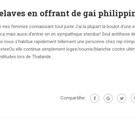
laves en offrant de gai philippi
nes femmes connaissant tout juste J’ai la plupart la boulot d’une e
deca mais aussi d’entrer en en sympathique etendue! Seul antithese d
 nous s’habitue rapidement tellement une personne chez rep n’impo
ajusteeOu elle continue simplement logee/nourrie/blanchie contre ulti
ilitudes lors de Thailande…
Compartilhe: