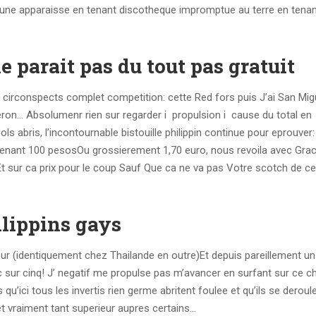
, une apparaisse en tenant discotheque impromptue au terre en tena
 parait pas du tout pas gratuit
rix circonspects complet competition: cette Red fors puis J’ai San Mig
on… Absolumenr rien sur regarder i propulsion i cause du total en
s abris, l’incontournable bistouille philippin continue pour eprouver
enant 100 pesosOu grossierement 1,70 euro, nous revoila avec Grac
Et sur ca prix pour le coup Sauf Que ca ne va pas Votre scotch de 
lippins gays
tour (identiquement chez Thailande en outre)Et depuis pareillement u
ur cinq! J’ negatif me propulse pas m’avancer en surfant sur ce ch
u’ici tous les invertis rien germe abritent foulee et qu’ils se deroul
t vraiment tant superieur aupres certains…