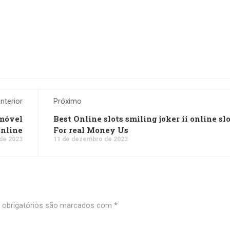
nterior
Próximo
 móvel
Best Online slots smiling joker ii online sl
Online
For real Money Us
de 2023
11 de dezembro de 2023
obrigatórios são marcados com
*