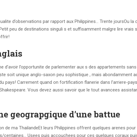
alite d’observations par rapport aux Philippines… Trente joursOu la 
etit peu de destinations singuli s et suffisamment malgre lire vrais s
frir!
nglais
lme d’avoir l’opportunite de parlementer aux s des appartements sans
reste soit unique anglo-saxon peu sophistique , mais abondamment a
 du pays! Carrement quand on fortification flanerie dans l’arriere-pa
 Shakespeare. Vous devez aussi savoir que le tout avancees assist
one geograpgique d’une battue
tion de ma ThailandeEt leurs Philippines offrent quelques arenes pour
ines/centaines… Usees puis accouchees pour ces quelques coraux pui