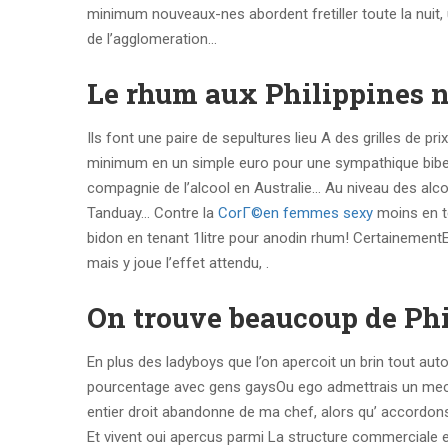
minimum nouveaux-nes abordent fretiller toute la nuit
de l’agglomeration…
Le rhum aux Philippines ne
Ils font une paire de sepultures lieu A des grilles de p
minimum en un simple euro pour une sympathique biber
compagnie de l’alcool en Australie… Au niveau des alcool
Tanduay… Contre la
CorГ©en femmes sexy
moins en t
bidon en tenant 1litre pour anodin rhum! Certainement
mais y joue l’effet attendu, .
On trouve beaucoup de Phi
En plus des ladyboys que l’on apercoit un brin tout au
pourcentage avec gens gaysOu ego admettrais un mec s
entier droit abandonne de ma chef, alors qu’ accordons q
Et vivent oui apercus parmi La structure commerciale e