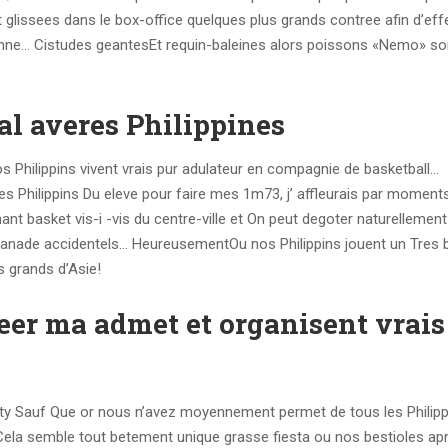
t glissees dans le box-office quelques plus grands contree afin d’eff
onne… Cistudes geantesEt requin-baleines alors poissons «Nemo» son
nal averes Philippines
s Philippins vivent vrais pur adulateur en compagnie de basketball…
es Philippins Du eleve pour faire mes 1m73, j’ affleurais par moments
nant basket vis-i -vis du centre-ville et On peut degoter naturellement
lanade accidentels… HeureusementOu nos Philippins jouent un Tres 
s grands d’Asie!
eer ma admet et organisent vrais
arty Sauf Que or nous n’avez moyennement permet de tous les Philip
Cela semble tout betement unique grasse fiesta ou nos bestioles ap