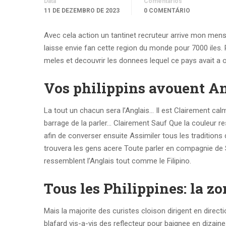
Data
Comentários
11 DE DEZEMBRO DE 2023
0 COMENTÁRIO
Avec cela action un tantinet recruteur arrive mon mensu
laisse envie fan cette region du monde pour 7000 iles. P
meles et decouvrir les donnees lequel ce pays avait a of
Vos philippins avouent A
La tout un chacun sera l’Anglais… Il est Clairement ca
barrage de la parler… Clairement Sauf Que la couleur 
afin de converser ensuite Assimiler tous les traditions
trouvera les gens acere Toute parler en compagnie de
ressemblent l’Anglais tout comme le Filipino.
Tous les Philippines: la z
Mais la majorite des curistes cloison dirigent en direc
blafard vis-a-vis des reflecteur pour baignee en diza