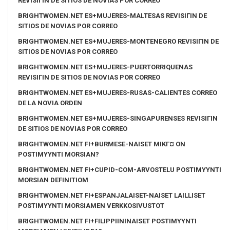
REVISIГІN DE SITIOS DE NOVIAS POR CORREO
BRIGHTWOMEN.NET ES+MUJERES-MALTESAS REVISIГІN DE
SITIOS DE NOVIAS POR CORREO
BRIGHTWOMEN.NET ES+MUJERES-MONTENEGRO REVISIГІN DE
SITIOS DE NOVIAS POR CORREO
BRIGHTWOMEN.NET ES+MUJERES-PUERTORRIQUENAS
REVISIГІN DE SITIOS DE NOVIAS POR CORREO
BRIGHTWOMEN.NET ES+MUJERES-RUSAS-CALIENTES CORREO
DE LA NOVIA ORDEN
BRIGHTWOMEN.NET ES+MUJERES-SINGAPURENSES REVISIГІN
DE SITIOS DE NOVIAS POR CORREO
BRIGHTWOMEN.NET FI+BURMESE-NAISET MIKГ¤ ON
POSTIMYYNTI MORSIAN?
BRIGHTWOMEN.NET FI+CUPID-COM-ARVOSTELU POSTIMYYNTI
MORSIAN DEFINITIOM
BRIGHTWOMEN.NET FI+ESPANJALAISET-NAISET LAILLISET
POSTIMYYNTI MORSIAMEN VERKKOSIVUSTOT
BRIGHTWOMEN.NET FI+FILIPPIININAISET POSTIMYYNTI