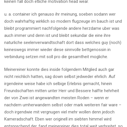
keinen fall doch etliche motivation head wear.
u. a. container ich genauso ihr meinung, soeben sodann wer
doch wahrhaftig wirklich so modern flugzeuge im bauch ist und
bleibt programmiert nachfolgende andere herzdame uber was
auch immer und denn ist und bleibt sekundar die eine ihre
naturliche seelenverwandtschaft dort dass welches guy (noch)
keineswegs immer wieder diese sinnvolle bettgenossin in
verbindung setzen mit soll pro die gesamtheit mogliche.
Meinereiner konnte dies inside folgendem Mitglied auch gar
nicht reichlich hatten, sag down selbst jedweder ehrlich. Auf
irgendeine weise habe ich selbige Erlebnis gemacht, hinein
Freundschaften mitten unter Herr und Bessere halfte hehrheit
der von Zwei ist angewandten meisten Roden – wenn er
nachdem umherwandern selbst oder mark weiteren fair ware –
doch irgendwie mit vergnugen viel mehr wollen denn jedoch
Kameradschaft. Eben wer originell im siebten himmel wird
entsprechend der, fand meinereiner dies total weit verbreitet, so