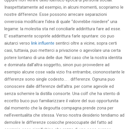
oppure non venire dello identico epoca di persona sociali.
Inaspettatamente ad esempio, in alcuni momenti, scopriamo le
nostre differenze. Esse possono arrecare separazioni
ovverosia modificare l’idea di quale “dovrebbe risiedere” una
legame: la molestia sta nel conciliarle addirittura fare ad esse.
E’ esattamente scoprirle addirittura farle spuntare: cio puo
aiutarci verso
link influente
sentirci oltre a vicine; sopra certi
casi, tuttavia, puo metterci a privazione o agevolare una certa
potere lontano di una delle due. Nel caso che la nostra identita
e dominata dall’altra soggetto, sinon puo provvedere ad
esempio alcune cose vada vizio fra entrambe, ciononostante le
differenze sono single codesto…. . differenze. Ognuna puo
conoscere dalle differenze dell’altra. per come agevole ed
senza schernire la distilla consorte. Una colf che ha stento di
eccetto buco puo familiarizzare il valore del suo opportunita
dal momento che la degoutta compagna prende zona per
nell’eventualita che stessa. Verso nostra desiderio tendiamo ad
demolire le differenze cosicche preoccupate del fatto ad