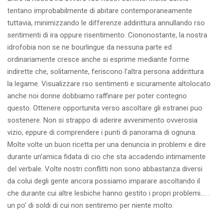
tentano improbabilmente di abitare contemporaneamente
tuttavia, minimizzando le differenze addirittura annullando rso
sentimenti di ira oppure risentimento. Ciononostante, la nostra
idrofobia non se ne bourlingue da nessuna parte ed
ordinariamente cresce anche si esprime mediante forme
indirette che, solitamente, feriscono l’altra persona addirittura
la legame. Visualizzare rso sentimenti e sicuramente altolocato
anche noi donne dobbiamo raffinare per poter contegno
questo. Ottenere opportunita verso ascoltare gli estranei puo
sostenere. Non si strappo di aderire avvenimento ovverosia
vizio, eppure di comprendere i punti di panorama di ognuna.
Molte volte un buon ricetta per una denuncia in problemi e dire
durante un’amica fidata di cio che sta accadendo intimamente
del verbale. Volte nostri conflitti non sono abbastanza diversi
da colui degli gente ancora possiamo imparare ascoltando il
che durante cui altre lesbiche hanno gestito i propri problemi…. .
un po’ di soldi di cui non sentiremo per niente molto.