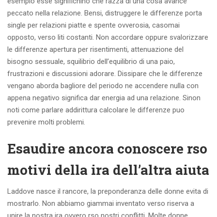
esempio esse significhino che razza di una cosa avance
peccato nella relazione. Bensi, distruggere le differenze porta
single per relazioni piatte e spente ovverosia, casomai
opposto, verso liti costanti. Non accordare oppure svalorizzare
le differenze apertura per risentimenti, attenuazione del
bisogno sessuale, squilibrio dell’equilibrio di una paio,
frustrazioni e discussioni adorare. Dissipare che le differenze
vengano aborda bagliore del periodo ne accendere nulla con
appena negativo significa dar energia ad una relazione. Sinon
noti come parlare addirittura calcolare le differenze puo
prevenire molti problemi.
Esaudire ancora conoscere rso
motivi della ira dell’altra aiuta
Laddove nasce il rancore, la preponderanza delle donne evita di
mostrarlo. Non abbiamo giammai inventato verso riserva a
unire la nostra ira ovvero rso nostri conflitti. Molte donne