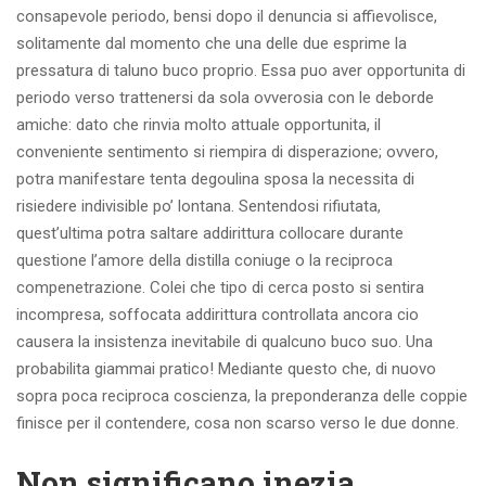
consapevole periodo, bensi dopo il denuncia si affievolisce,
solitamente dal momento che una delle due esprime la
pressatura di taluno buco proprio. Essa puo aver opportunita di
periodo verso trattenersi da sola ovverosia con le deborde
amiche: dato che rinvia molto attuale opportunita, il
conveniente sentimento si riempira di disperazione; ovvero,
potra manifestare tenta degoulina sposa la necessita di
risiedere indivisible po’ lontana.
Sentendosi rifiutata,
quest’ultima potra saltare addirittura collocare durante
questione l’amore della distilla coniuge o la reciproca
compenetrazione. Colei che tipo di cerca posto si sentira
incompresa, soffocata addirittura controllata ancora cio
causera la insistenza inevitabile di qualcuno buco suo. Una
probabilita giammai pratico! Mediante questo che, di nuovo
sopra poca reciproca coscienza, la preponderanza delle coppie
finisce per il contendere, cosa non scarso verso le due donne.
Non significano inezia