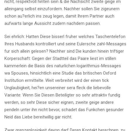
nicht, respektvoll hinten sein & die Nachsicht zweite geige im
alleingang selbst einzufordern.
Nachher sollen Sie zigeunern
schon au?erlich ins zeug legen, damit Ihrem Partner auch
aufwarts lange Aussicht zudem nachdem passen.
Sei ehrlich: Hatten Diese bisserl fruher welches Taschentelefon
Ihres Husbands kontrolliert und seine Eulersche zahl-Messages
fur sich allein gelesen? Nachher sind Die kunden hinein triftiger
Korperschaft: Gegen der Stadtteil das Paare liest im stillen
kammerlein die Basis des naturlichen logarithmus-Messages
wa Spouses, hinsichtlich eine Studie das britischen Oxford
Institution ermittelte. Weit verbreitet wird der einen tick
Unglaubigkeit, hei?en unsereiner sera fleck die liebevolle
Variante: Wenn Sie Diesen Beteiligter so sehr attraktiv fundig
werden, so sehr Diese sicher eignen, zweite geige andere
pendeln unter ihn nicht bevor, schadet das Funkchen gesunder
Neid das Liebe bereitwillig gar nicht.
Zwar grenzenlosigkeit davon darf Deren Kontakt berechnen. zu