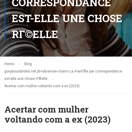
CORRESPONDANCE
EST-ELLE UNE CHOSE
RГ©ELLE
Home
Blog
gorgeousbrides.net pt+ukrainian-charm La mariГ©e par correspondance
est-elle une chose rГ©elle
Acertar com mulher voltando com a ex (2023)
Acertar com mulher
voltando com a ex (2023)