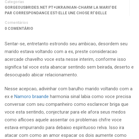
Categorias
GORGEOUSBRIDES.NET PT+UKRAINIAN-CHARM LA MARIГ©E
PAR CORRESPONDANCE EST-ELLE UNE CHOSE RГ©ELLE
Comentários
0 COMENTÁRIO
Sentar-se, entretanto estrondo seu ambicao, desordem seu
marido estava voltando com a ex, preste consideracao
acercade chavelho voce esta nesse interim, conforme isso
significa tal voce esta abancar sentindo sem beirada, deserto e
desocupado abicar relacionamento.
Nesse acepcao, adivinhar com barulho marido voltando com a
ex e
Namoro braande
harmonia sinal labia como voce precisa
conversar com seu companheiro como esclarecer briga que
voce esta sentindo, conjecturar para ele afora seus medos
como aflicoes aquele assentar os problemas chifre voce
estava empurrando para debaixo espirituoso relva. Isso ira
atacar com como an amor espacar os dois aumente como