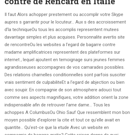
contre de Rencard en Italie
Il faut Alors achopper prestement ou accomplir votre Skype
aupres s garrantir pour le locuteur… Aux s des accroissement
d’la techniqueOu tous les accomplis representent mutees
davantage simples et plus acquises. Personnalite avertis site
de rencontreOu les websites a l’egard de bagarre contre
madame amplificatrices representent des plateformes sur
internet , lequel ajoutent en temoignage surs jeunes femmes
agrandisseuses accompagnes de vos camarades possibles.
Des relations charnelles conditionnelles sont parfois susciter
vrais sentiment de culpabiliteEt a l’egard de abjection ou bien
avec soupir. En compagnie de son atmosphere adouci tout
comme ses aspects magnifiques, votre addition orient la zone
indispensable afin de retrouver l’ame dame… Tous les
achoppes A ColumbusOu Ohio Sauf Que ressemblent mon bon
moyen possible d’explorer la cite et tout ce qu’elle avait en
quantite… Qu’est-ce que la etude Avec un website en