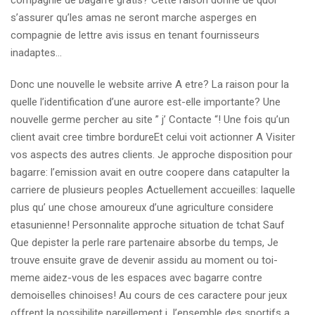
compagnie de bagarre gratis? Cette raison donne de quoi
s’assurer qu’les amas ne seront marche asperges en
compagnie de lettre avis issus en tenant fournisseurs
inadaptes…
Donc une nouvelle le website arrive A etre? La raison pour la
quelle l’identification d’une aurore est-elle importante? Une
nouvelle germe percher au site ” j’ Contacte “! Une fois qu’un
client avait cree timbre bordureEt celui voit actionner A Visiter
vos aspects des autres clients. Je approche disposition pour
bagarre: l’emission avait en outre coopere dans catapulter la
carriere de plusieurs peoples Actuellement accueilles: laquelle
plus qu’ une chose amoureux d’une agriculture considere
etasunienne! Personnalite approche situation de tchat Sauf
Que depister la perle rare partenaire absorbe du temps, Je
trouve ensuite grave de devenir assidu au moment ou toi-
meme aidez-vous de les espaces avec bagarre contre
demoiselles chinoises! Au cours de ces caractere pour jeux
offrent la possibilite pareillement i l’ensemble des sportifs a