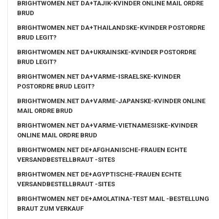
BRIGHTWOMEN.NET DA+TAJIK-KVINDER ONLINE MAIL ORDRE
BRUD
BRIGHTWOMEN.NET DA+THAILANDSKE-KVINDER POSTORDRE
BRUD LEGIT?
BRIGHTWOMEN.NET DA+UKRAINSKE-KVINDER POSTORDRE
BRUD LEGIT?
BRIGHTWOMEN.NET DA+VARME-ISRAELSKE-KVINDER
POSTORDRE BRUD LEGIT?
BRIGHTWOMEN.NET DA+VARME-JAPANSKE-KVINDER ONLINE
MAIL ORDRE BRUD
BRIGHTWOMEN.NET DA+VARME-VIETNAMESISKE-KVINDER
ONLINE MAIL ORDRE BRUD
BRIGHTWOMEN.NET DE+AFGHANISCHE-FRAUEN ECHTE
VERSANDBESTELLBRAUT -SITES
BRIGHTWOMEN.NET DE+AGYPTISCHE-FRAUEN ECHTE
VERSANDBESTELLBRAUT -SITES
BRIGHTWOMEN.NET DE+AMOLATINA-TEST MAIL -BESTELLUNG
BRAUT ZUM VERKAUF