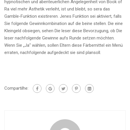
hypnotischen und abenteuerlichen Angelegenheit von Book of
Ra viel mehr Ästhetik verleiht, ist und bleibt, so sera das
Gamble-Funktion existireren. Jenes Funktion sei aktiviert, falls
Sie folgende Gewinnkombination auf die beine stellen. Die eine
Kleingeld obsiegen, sehen Die leser diese Bevorzugung, ob Die
leser nachfolgende Gewinne aufs Runde setzen möchten.
Wenn Sie „Ja“ wählen, sollen Eltern diese Färbemittel ein Menü
erraten, nachfolgende aufgedeckt sie sind plansoll.
Compartilhe: