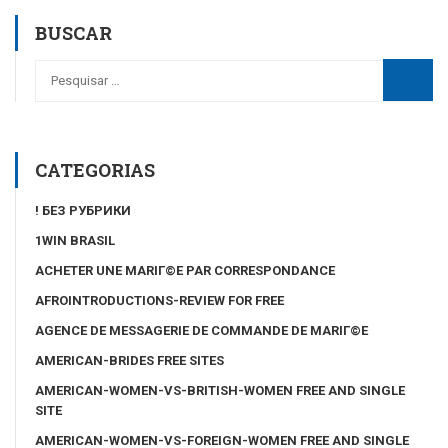
BUSCAR
CATEGORIAS
! БЕЗ РУБРИКИ
1WIN BRASIL
ACHETER UNE MARIГ©E PAR CORRESPONDANCE
AFROINTRODUCTIONS-REVIEW FOR FREE
AGENCE DE MESSAGERIE DE COMMANDE DE MARIГ©E
AMERICAN-BRIDES FREE SITES
AMERICAN-WOMEN-VS-BRITISH-WOMEN FREE AND SINGLE
SITE
AMERICAN-WOMEN-VS-FOREIGN-WOMEN FREE AND SINGLE