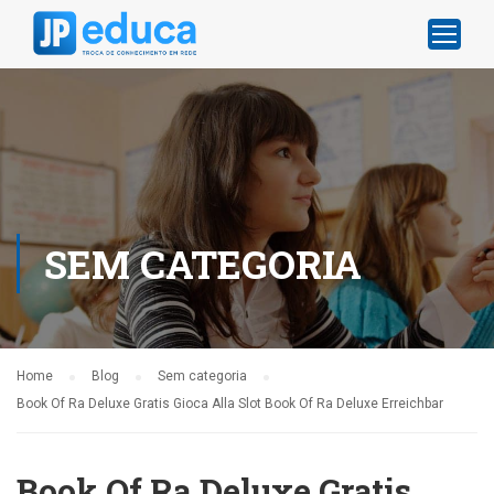
SEM CATEGORIA
Home
Blog
Sem categoria
Book Of Ra Deluxe Gratis Gioca Alla Slot Book Of Ra Deluxe Erreichbar
Book Of Ra Deluxe Gratis