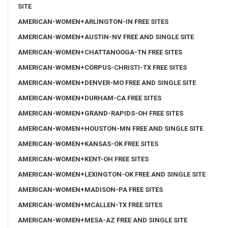
SITE
AMERICAN-WOMEN+ARLINGTON-IN FREE SITES
AMERICAN-WOMEN+AUSTIN-NV FREE AND SINGLE SITE
AMERICAN-WOMEN+CHATTANOOGA-TN FREE SITES
AMERICAN-WOMEN+CORPUS-CHRISTI-TX FREE SITES
AMERICAN-WOMEN+DENVER-MO FREE AND SINGLE SITE
AMERICAN-WOMEN+DURHAM-CA FREE SITES
AMERICAN-WOMEN+GRAND-RAPIDS-OH FREE SITES
AMERICAN-WOMEN+HOUSTON-MN FREE AND SINGLE SITE
AMERICAN-WOMEN+KANSAS-OK FREE SITES
AMERICAN-WOMEN+KENT-OH FREE SITES
AMERICAN-WOMEN+LEXINGTON-OK FREE AND SINGLE SITE
AMERICAN-WOMEN+MADISON-PA FREE SITES
AMERICAN-WOMEN+MCALLEN-TX FREE SITES
AMERICAN-WOMEN+MESA-AZ FREE AND SINGLE SITE