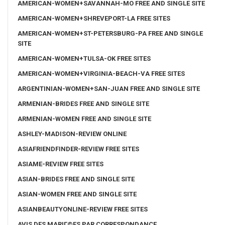
AMERICAN-WOMEN+SAVANNAH-MO FREE AND SINGLE SITE
AMERICAN-WOMEN+SHREVEPORT-LA FREE SITES
AMERICAN-WOMEN+ST-PETERSBURG-PA FREE AND SINGLE
SITE
AMERICAN-WOMEN+TULSA-OK FREE SITES
AMERICAN-WOMEN+VIRGINIA-BEACH-VA FREE SITES
ARGENTINIAN-WOMEN+SAN-JUAN FREE AND SINGLE SITE
ARMENIAN-BRIDES FREE AND SINGLE SITE
ARMENIAN-WOMEN FREE AND SINGLE SITE
ASHLEY-MADISON-REVIEW ONLINE
ASIAFRIENDFINDER-REVIEW FREE SITES
ASIAME-REVIEW FREE SITES
ASIAN-BRIDES FREE AND SINGLE SITE
ASIAN-WOMEN FREE AND SINGLE SITE
ASIANBEAUTYONLINE-REVIEW FREE SITES
AVIS DES MARIГ©ES PAR CORRESPONDANCE