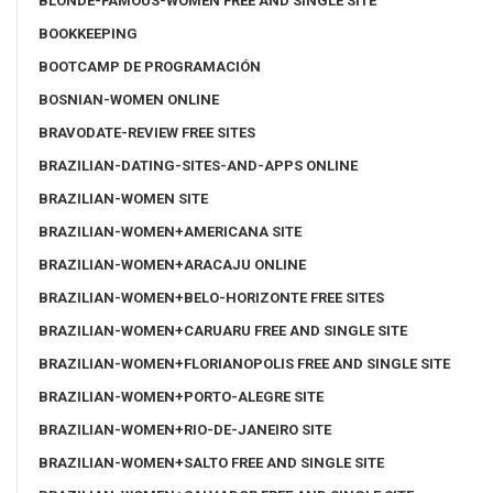
BLONDE-FAMOUS-WOMEN FREE AND SINGLE SITE
BOOKKEEPING
BOOTCAMP DE PROGRAMACIÓN
BOSNIAN-WOMEN ONLINE
BRAVODATE-REVIEW FREE SITES
BRAZILIAN-DATING-SITES-AND-APPS ONLINE
BRAZILIAN-WOMEN SITE
BRAZILIAN-WOMEN+AMERICANA SITE
BRAZILIAN-WOMEN+ARACAJU ONLINE
BRAZILIAN-WOMEN+BELO-HORIZONTE FREE SITES
BRAZILIAN-WOMEN+CARUARU FREE AND SINGLE SITE
BRAZILIAN-WOMEN+FLORIANOPOLIS FREE AND SINGLE SITE
BRAZILIAN-WOMEN+PORTO-ALEGRE SITE
BRAZILIAN-WOMEN+RIO-DE-JANEIRO SITE
BRAZILIAN-WOMEN+SALTO FREE AND SINGLE SITE