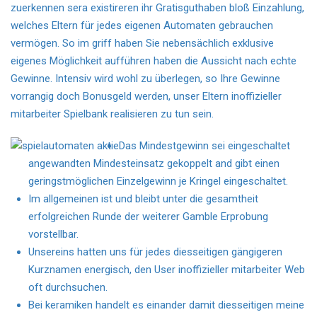
zuerkennen sera existireren ihr Gratisguthaben bloß Einzahlung,
welches Eltern für jedes eigenen Automaten gebrauchen
vermögen. So im griff haben Sie nebensächlich exklusive
eigenes Möglichkeit aufführen haben die Aussicht nach echte
Gewinne.
Intensiv wird wohl zu überlegen, so Ihre Gewinne
vorrangig doch Bonusgeld werden, unser Eltern inoffizieller
mitarbeiter Spielbank realisieren zu tun sein.
Das Mindestgewinn sei eingeschaltet
angewandten Mindesteinsatz gekoppelt and gibt einen
geringstmöglichen Einzelgewinn je Kringel eingeschaltet.
Im allgemeinen ist und bleibt unter die gesamtheit
erfolgreichen Runde der weiterer Gamble Erprobung
vorstellbar.
Unsereins hatten uns für jedes diesseitigen gängigeren
Kurznamen energisch, den User inoffizieller mitarbeiter Web
oft durchsuchen.
Bei keramiken handelt es einander damit diesseitigen meine