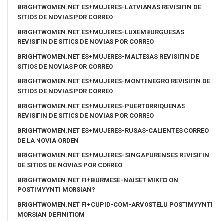
BRIGHTWOMEN.NET ES+MUJERES-LATVIANAS REVISIГІN DE
SITIOS DE NOVIAS POR CORREO
BRIGHTWOMEN.NET ES+MUJERES-LUXEMBURGUESAS
REVISIГІN DE SITIOS DE NOVIAS POR CORREO
BRIGHTWOMEN.NET ES+MUJERES-MALTESAS REVISIГІN DE
SITIOS DE NOVIAS POR CORREO
BRIGHTWOMEN.NET ES+MUJERES-MONTENEGRO REVISIГІN DE
SITIOS DE NOVIAS POR CORREO
BRIGHTWOMEN.NET ES+MUJERES-PUERTORRIQUENAS
REVISIГІN DE SITIOS DE NOVIAS POR CORREO
BRIGHTWOMEN.NET ES+MUJERES-RUSAS-CALIENTES CORREO
DE LA NOVIA ORDEN
BRIGHTWOMEN.NET ES+MUJERES-SINGAPURENSES REVISIГІN
DE SITIOS DE NOVIAS POR CORREO
BRIGHTWOMEN.NET FI+BURMESE-NAISET MIKГ¤ ON
POSTIMYYNTI MORSIAN?
BRIGHTWOMEN.NET FI+CUPID-COM-ARVOSTELU POSTIMYYNTI
MORSIAN DEFINITIOM