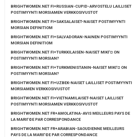
BRIGHTWOMEN.NET FI+RUSSIAN-CUPID-ARVOSTELU LAILLISET
POSTIMYYNTI MORSIAMEN VERKKOSIVUSTOT
BRIGHTWOMEN.NET FI+SAKSALAISET-NAISET POSTIMYYNTI
MORSIAN DEFINITIOM
BRIGHTWOMEN.NET FI+SALVADORAN-NAINEN POSTIMYYNTI
MORSIAN DEFINITIOM
BRIGHTWOMEN.NET FI+TURKKILAISEN-NAISET MIKГ¤ ON
POSTIMYYNTI MORSIAN?
BRIGHTWOMEN.NET FI+TURKMENISTANIN-NAISET MIKГ¤ ON
POSTIMYYNTI MORSIAN?
BRIGHTWOMEN.NET FI+UZBEK-NAISET LAILLISET POSTIMYYNTI
MORSIAMEN VERKKOSIVUSTOT
BRIGHTWOMEN.NET FI+VIETNAMILAISET-NAISET LAILLISET
POSTIMYYNTI MORSIAMEN VERKKOSIVUSTOT
BRIGHTWOMEN.NET FR+AMOLATINA-AVIS MEILLEURS PAYS DE
LA MARIГ©E PAR CORRESPONDANCE
BRIGHTWOMEN.NET FR+ARABIAN-SAOUDIENNE MEILLEURS
PAYS DE LA MARIГ©E PAR CORRESPONDANCE