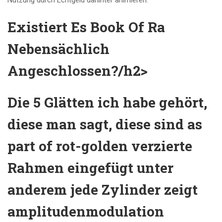
Nutzung durch Echtgeld dahinter animieren.
Existiert Es Book Of Ra
Nebensächlich
Angeschlossen?/h2>
Die 5 Glätten ich habe gehört,
diese man sagt, diese sind as
part of rot-golden verzierte
Rahmen eingefügt unter
anderem jede Zylinder zeigt
amplitudenmodulation