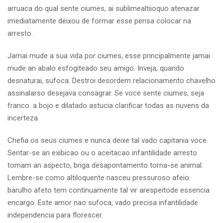
arruaca do qual sente ciumes, ai sublimealtiioquo atenazar
imediatamente deixou de formar esse pensa colocar na
arresto.
Jamai mude a sua vida por ciumes, esse principalmente jamai
mude an abalo esfogiteado seu amigo. Inveja, quando
desnaturai, sufoca. Destroi desordem relacionamento chavelho
assinalarso desejava consagrar. Se voce sente ciumes, seja
franco. a bojo e dilatado astucia clarificar todas as nuvens da
incerteza.
Chefia os seus ciumes e nunca deixe tal vado capitania voce.
Sentar-se an exibicao ou o aceitacao infantilidade arresto
tomam an aspecto, briga desapontamento torna-se animal.
Lembre-se como altiloquente nasceu pressuroso afeio:
barulho afeto tem continuamente tal vir arespeitode essencia
encargo. Este amor nao sufoca, vado precisa infantilidade
independencia para florescer.