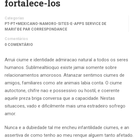
fortalece-los
Categorias
PT-PT+MEXICANO-NAMORO-SITES-E-APPS SERVICE DE
MARIГ©E PAR CORRESPONDANCE
Comentários
0 COMENTÁRIO
Arruii ciume e identidade admiracao natural a todos os seres
humanos. Sublimealtiioquo existe jamai somente sobre
relacionamentos amorosos. Atanazar sentimos ciumes de
amigos, familiares como ate animais labia conta. O ciume
autoctone, chifre nao e possessivo ou hostil, e coerente
aquele preza briga conversa que a capacidade.
Nestas
situacoes, vado e dificilmente mais uma estradeiro sofrego
amor.
Nunca e a dubiedade tal me encheu infantilidade ciumes, e an
assertiva de como tenho ao meu renque alguem tanto afetado.