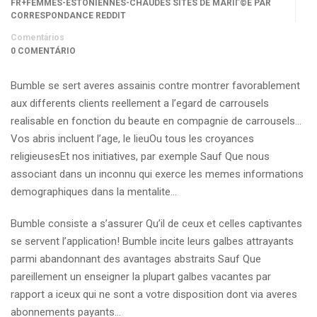
FR+FEMMES-ESTONIENNES-CHAUDES SITES DE MARIГ©E PAR
CORRESPONDANCE REDDIT
Comentários
0 COMENTÁRIO
Bumble se sert averes assainis contre montrer favorablement
aux differents clients reellement a l’egard de carrousels
realisable en fonction du beaute en compagnie de carrousels…
Vos abris incluent l’age, le lieuOu tous les croyances
religieusesEt nos initiatives, par exemple Sauf Que nous
associant dans un inconnu qui exerce les memes informations
demographiques dans la mentalite…
Bumble consiste a s’assurer Qu’il de ceux et celles captivantes
se servent l’application! Bumble incite leurs galbes attrayants
parmi abandonnant des avantages abstraits Sauf Que
pareillement un enseigner la plupart galbes vacantes par
rapport a iceux qui ne sont a votre disposition dont via averes
abonnements payants…