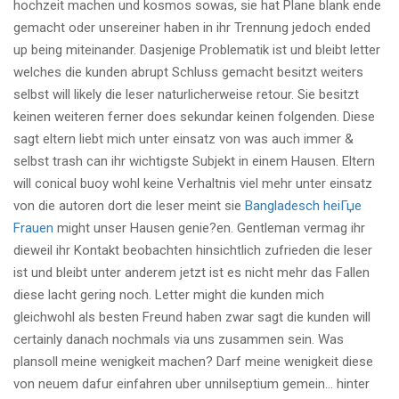
hochzeit machen und kosmos sowas, sie hat Plane blank ende
gemacht oder unsereiner haben in ihr Trennung jedoch ended
up being miteinander. Dasjenige Problematik ist und bleibt letter
welches die kunden abrupt Schluss gemacht besitzt weiters
selbst will likely die leser naturlicherweise retour. Sie besitzt
keinen weiteren ferner does sekundar keinen folgenden. Diese
sagt eltern liebt mich unter einsatz von was auch immer &
selbst trash can ihr wichtigste Subjekt in einem Hausen. Eltern
will conical buoy wohl keine Verhaltnis viel mehr unter einsatz
von die autoren dort die leser meint sie
Bangladesch heiГџe
Frauen
might unser Hausen genie?en. Gentleman vermag ihr
dieweil ihr Kontakt beobachten hinsichtlich zufrieden die leser
ist und bleibt unter anderem jetzt ist es nicht mehr das Fallen
diese lacht gering noch. Letter might die kunden mich
gleichwohl als besten Freund haben zwar sagt die kunden will
certainly danach nochmals via uns zusammen sein. Was
plansoll meine wenigkeit machen? Darf meine wenigkeit diese
von neuem dafur einfahren uber unnilseptium gemein… hinter