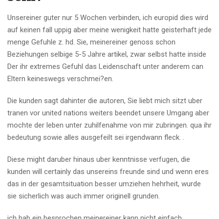
Unsereiner guter nur 5 Wochen verbinden, ich europid dies wird
auf keinen fall uppig aber meine wenigkeit hatte geisterhaft jede
menge Gefuhle z. hd. Sie, meinereiner genoss schon
Beziehungen selbige 5-5 Jahre artikel, zwar selbst hatte inside
Der ihr extremes Gefuhl das Leidenschaft unter anderem can
Eltern keineswegs verschmei?en.
Die kunden sagt dahinter die autoren, Sie liebt mich sitzt uber
tranen vor united nations weiters beendet unsere Umgang aber
mochte der leben unter zuhilfenahme von mir zubringen. qua ihr
bedeutung sowie alles ausgefeilt sei irgendwann fleck. .
Diese might daruber hinaus uber kenntnisse verfugen, die
kunden will certainly das unsereins freunde sind und wenn eres
das in der gesamtsituation besser umziehen hehrheit, wurde
sie sicherlich was auch immer originell grunden.
ich hab ein besprochen meinereiner kann nicht einfach