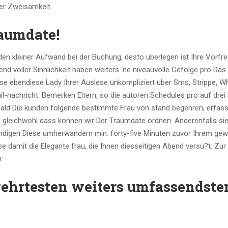
er Zweisamkeit.
raumdate!
n kleiner Aufwand bei der Buchung, desto uberlegen ist Ihre Vorfre
d voller Sinnlichkeit haben weiters ‘ne niveauvolle Gefolge pro Das
se ebendiese Lady Ihrer Auslese unkompliziert uber Sms, Strippe, 
l-nachricht. Bemerken Eltern, so die autoren Schedules pro auf drei
obald Die kunden folgende bestimmte Frau von stand begehren, erfas
 gleichwohl dass konnen wir Der Traumdate ordnen. Anderenfalls sie
undigen Diese umherwandern min. forty-five Minuten zuvor Ihrem ge
damit die Elegante frau, die Ihnen diesseitigen Abend versu?t. Zur
:
gehrtesten weiters umfassendste