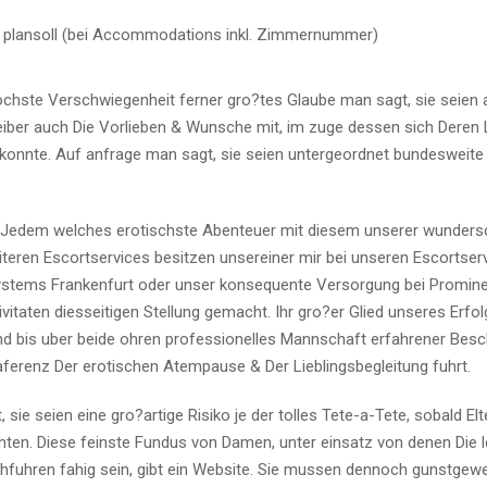
en plansoll (bei Accommodations inkl. Zimmernummer)
chste Verschwiegenheit ferner gro?tes Glaube man sagt, sie seien a
reiber auch Die Vorlieben & Wunsche mit, im zuge dessen sich Deren
konnte. Auf anfrage man sagt, sie seien untergeordnet bundesweite
it Jedem welches erotischste Abenteuer mit diesem unserer wunder
teren Escortservices besitzen unsereiner mir bei unseren Escortser
Systems Frankenfurt oder unser konsequente Versorgung bei Promin
taten diesseitigen Stellung gemacht. Ihr gro?er Glied unseres Erfol
d bis uber beide ohren professionelles Mannschaft erfahrener Besch
ferenz Der erotischen Atempause & Der Lieblingsbegleitung fuhrt.
sie seien eine gro?artige Risiko je der tolles Tete-a-Tete, sobald Elt
en. Diese feinste Fundus von Damen, unter einsatz von denen Die l
uhren fahig sein, gibt ein Website. Sie mussen dennoch gunstgewe