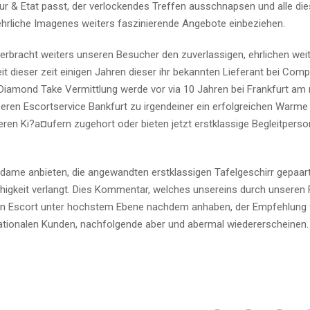
ur & Etat passt, der verlockendes Treffen ausschnapsen und alle die
 ehrliche Imagenes weiters faszinierende Angebote einbeziehen.
t erbracht weiters unseren Besucher den zuverlassigen, ehrlichen wei
eit dieser zeit einigen Jahren dieser ihr bekannten Lieferant bei Com
 Diamond Take Vermittlung werde vor via 10 Jahren bei Frankfurt am
seren Escortservice Bankfurt zu irgendeiner ein erfolgreichen Warme
en Ki?a¤ufern zugehort oder bieten jetzt erstklassige Begleitpers
e anbieten, die angewandten erstklassigen Tafelgeschirr gepaart
higkeit verlangt. Dies Kommentar, welches unsereins durch unseren
son Escort unter hochstem Ebene nachdem anhaben, der Empfehlung 
nationalen Kunden, nachfolgende aber und abermal wiedererscheinen.