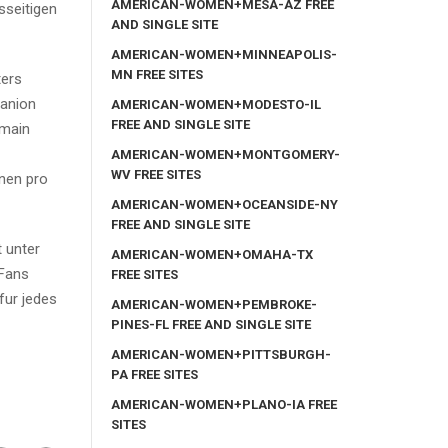
AMERICAN-WOMEN+MESA-AZ FREE
sseitigen
AND SINGLE SITE
AMERICAN-WOMEN+MINNEAPOLIS-
MN FREE SITES
ters
panion
AMERICAN-WOMEN+MODESTO-IL
FREE AND SINGLE SITE
 main
AMERICAN-WOMEN+MONTGOMERY-
WV FREE SITES
onen pro
AMERICAN-WOMEN+OCEANSIDE-NY
FREE AND SINGLE SITE
 unter
AMERICAN-WOMEN+OMAHA-TX
 Fans
FREE SITES
fur jedes
AMERICAN-WOMEN+PEMBROKE-
PINES-FL FREE AND SINGLE SITE
AMERICAN-WOMEN+PITTSBURGH-
PA FREE SITES
AMERICAN-WOMEN+PLANO-IA FREE
SITES