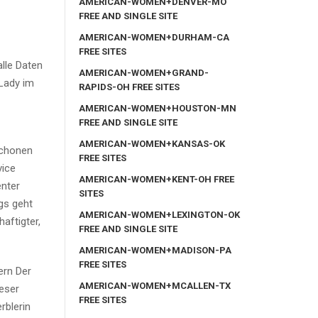
AMERICAN-WOMEN+DENVER-MO
FREE AND SINGLE SITE
AMERICAN-WOMEN+DURHAM-CA
FREE SITES
lle Daten
AMERICAN-WOMEN+GRAND-
 Lady im
RAPIDS-OH FREE SITES
AMERICAN-WOMEN+HOUSTON-MN
FREE AND SINGLE SITE
AMERICAN-WOMEN+KANSAS-OK
schonen
FREE SITES
vice
AMERICAN-WOMEN+KENT-OH FREE
enter
SITES
gs geht
AMERICAN-WOMEN+LEXINGTON-OK
aftigter,
FREE AND SINGLE SITE
AMERICAN-WOMEN+MADISON-PA
FREE SITES
ern Der
AMERICAN-WOMEN+MCALLEN-TX
eser
FREE SITES
rblerin