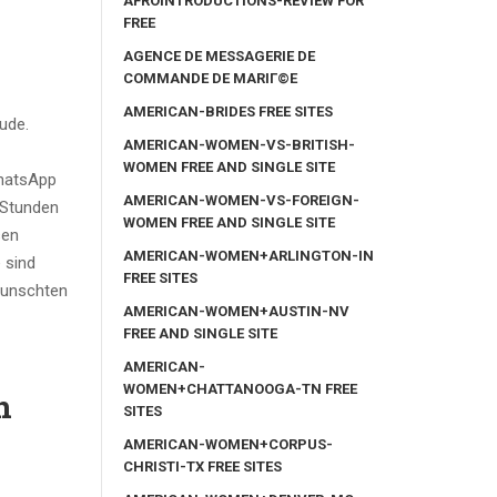
AFROINTRODUCTIONS-REVIEW FOR
FREE
AGENCE DE MESSAGERIE DE
COMMANDE DE MARIГ©E
AMERICAN-BRIDES FREE SITES
ude.
AMERICAN-WOMEN-VS-BRITISH-
WOMEN FREE AND SINGLE SITE
WhatsApp
AMERICAN-WOMEN-VS-FOREIGN-
 Stunden
WOMEN FREE AND SINGLE SITE
sen
AMERICAN-WOMEN+ARLINGTON-IN
 sind
FREE SITES
wunschten
AMERICAN-WOMEN+AUSTIN-NV
FREE AND SINGLE SITE
AMERICAN-
WOMEN+CHATTANOOGA-TN FREE
n
SITES
AMERICAN-WOMEN+CORPUS-
CHRISTI-TX FREE SITES