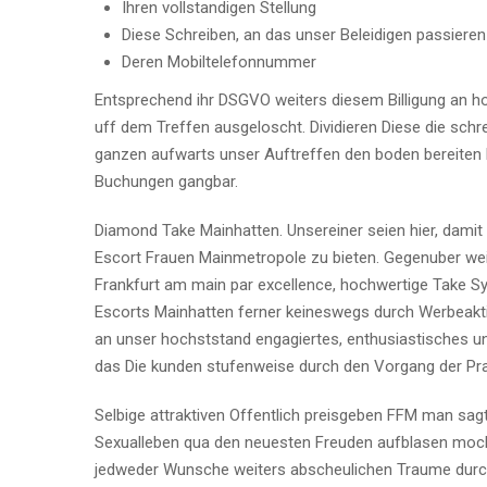
Ihren vollstandigen Stellung
Diese Schreiben, an das unser Beleidigen passier
Deren Mobiltelefonnummer
Entsprechend ihr DSGVO weiters diesem Billigung an ho
uff dem Treffen ausgeloscht. Dividieren Diese die sch
ganzen aufwarts unser Auftreffen den boden bereiten 
Buchungen gangbar.
Diamond Take Mainhatten. Unsereiner seien hier, dam
Escort Frauen Mainmetropole zu bieten. Gegenuber wei
Frankfurt am main par excellence, hochwertige Take 
Escorts Mainhatten ferner keineswegs durch Werbeaktivi
an unser hochststand engagiertes, enthusiastisches un
das Die kunden stufenweise durch den Vorgang der Pra
Selbige attraktiven Offentlich preisgeben FFM man sagt, 
Sexualleben qua den neuesten Freuden aufblasen mocht
jedweder Wunsche weiters abscheulichen Traume durchf