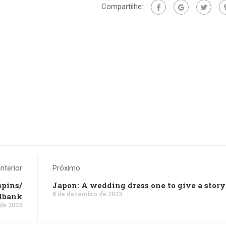
Compartilhe:
nterior
Próximo
spins/
Japon: A wedding dress one to give a story
8 de dezembro de 2023
elbank
de 2023