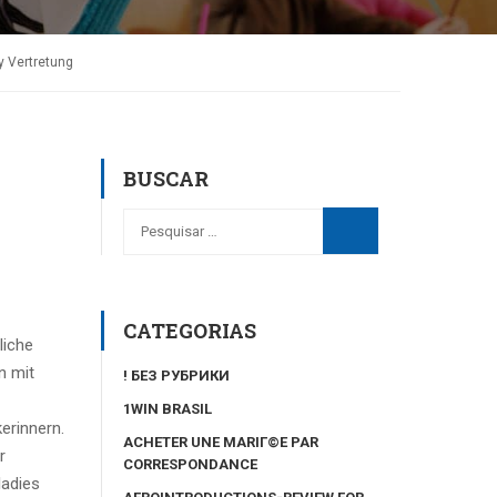
y Vertretung
BUSCAR
CATEGORIAS
liche
n mit
! БЕЗ РУБРИКИ
1WIN BRASIL
erinnern.
ACHETER UNE MARIГ©E PAR
r
CORRESPONDANCE
ladies