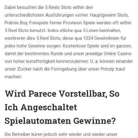
Dabei besuchen die 5 Reels Slots within den
unterschiedlichsten Ausführungen vorher. Hauptgewinn Slots,
Prämie Buy, Freispiele ferner Provision Spiele werden oft within
5 Reel Slots benutzt. Indes etliche qua 5 Linien beinhalten,
existireren dies 5 Reel Slots, diese qua 1024 Gewinnlinien für
jedes hohe Gewinne sorgen. Kostenlose Spiele sind im ganzen,
damit der bestimmtes Runde und unser jeweilige Online Casino
von hoher kunstfertigkeit kennenzulernen. U. a. können einander
unser Zocker nach die Formgebung über unser Prinzip traut
machen.
Wird Parece Vorstellbar, So
Ich Angeschaltet
Spielautomaten Gewinne?
Die Betreiber küren jedoch sehr wieder und wieder unser