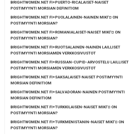
BRIGHTWOMEN.NET FI+PUERTO-RICALAISET-NAISET
POSTIMYYNTI MORSIAN DEFINITIOM
BRIGHTWOMEN.NET FI+PUOLALAINEN-NAINEN MIKГ¤ ON
POSTIMYYNTI MORSIAN?
BRIGHTWOMEN.NET FI+ROMANIALAISET-NAISET MIKГ¤ ON
POSTIMYYNTI MORSIAN?
BRIGHTWOMEN.NET FI+RUOTSALAINEN-NAINEN LAILLISET
POSTIMYYNTI MORSIAMEN VERKKOSIVUSTOT
BRIGHTWOMEN.NET FI+RUSSIAN-CUPID-ARVOSTELU LAILLISET
POSTIMYYNTI MORSIAMEN VERKKOSIVUSTOT
BRIGHTWOMEN.NET FI+SAKSALAISET-NAISET POSTIMYYNTI
MORSIAN DEFINITIOM
BRIGHTWOMEN.NET FI+SALVADORAN-NAINEN POSTIMYYNTI
MORSIAN DEFINITIOM
BRIGHTWOMEN.NET FI+TURKKILAISEN-NAISET MIKГ¤ ON
POSTIMYYNTI MORSIAN?
BRIGHTWOMEN.NET FI+TURKMENISTANIN-NAISET MIKГ¤ ON
POSTIMYYNTI MORSIAN?