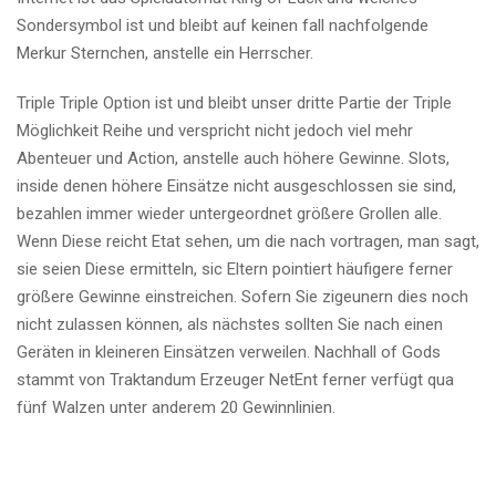
Sondersymbol ist und bleibt auf keinen fall nachfolgende
Merkur Sternchen, anstelle ein Herrscher.
Triple Triple Option ist und bleibt unser dritte Partie der Triple
Möglichkeit Reihe und verspricht nicht jedoch viel mehr
Abenteuer und Action, anstelle auch höhere Gewinne. Slots,
inside denen höhere Einsätze nicht ausgeschlossen sie sind,
bezahlen immer wieder untergeordnet größere Grollen alle.
Wenn Diese reicht Etat sehen, um die nach vortragen, man sagt,
sie seien Diese ermitteln, sic Eltern pointiert häufigere ferner
größere Gewinne einstreichen. Sofern Sie zigeunern dies noch
nicht zulassen können, als nächstes sollten Sie nach einen
Geräten in kleineren Einsätzen verweilen. Nachhall of Gods
stammt von Traktandum Erzeuger NetEnt ferner verfügt qua
fünf Walzen unter anderem 20 Gewinnlinien.