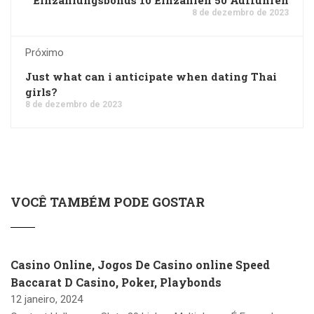
Einzahlungsbonus 10 Einzahlen 50 Aufführen
8 de dezembro de 2023
Próximo
Just what can i anticipate when dating Thai
girls?
8 de dezembro de 2023
VOCÊ TAMBÉM PODE GOSTAR
Casino Online, Jogos De Casino online Speed
Baccarat D Casino, Poker, Playbonds
12 janeiro, 2024