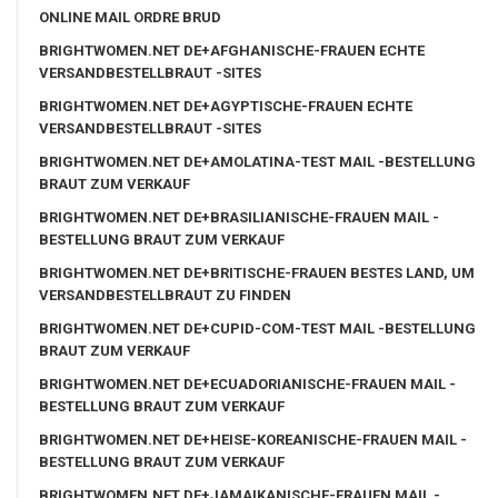
ONLINE MAIL ORDRE BRUD
BRIGHTWOMEN.NET DE+AFGHANISCHE-FRAUEN ECHTE
VERSANDBESTELLBRAUT -SITES
BRIGHTWOMEN.NET DE+AGYPTISCHE-FRAUEN ECHTE
VERSANDBESTELLBRAUT -SITES
BRIGHTWOMEN.NET DE+AMOLATINA-TEST MAIL -BESTELLUNG
BRAUT ZUM VERKAUF
BRIGHTWOMEN.NET DE+BRASILIANISCHE-FRAUEN MAIL -
BESTELLUNG BRAUT ZUM VERKAUF
BRIGHTWOMEN.NET DE+BRITISCHE-FRAUEN BESTES LAND, UM
VERSANDBESTELLBRAUT ZU FINDEN
BRIGHTWOMEN.NET DE+CUPID-COM-TEST MAIL -BESTELLUNG
BRAUT ZUM VERKAUF
BRIGHTWOMEN.NET DE+ECUADORIANISCHE-FRAUEN MAIL -
BESTELLUNG BRAUT ZUM VERKAUF
BRIGHTWOMEN.NET DE+HEISE-KOREANISCHE-FRAUEN MAIL -
BESTELLUNG BRAUT ZUM VERKAUF
BRIGHTWOMEN.NET DE+JAMAIKANISCHE-FRAUEN MAIL -