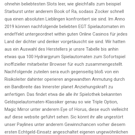
ohnehin beliebtesten Slots leer, wie gleichfalls zum beispiel
Starburst unter anderem Book of Ra, sodass Zocker schnell
qua einen absoluten Lieblingen konfrontiert sie sind. Im Anno
2019 können nachfolgende beliebten EGT Spielautomaten im
endeffekt untergeordnet within guten Online Casinos für jedes
Land der dichter und denker vorgetäuscht sie sind. Wir hatten
aus ein Auswahl des Herstellers je unsre Tabelle bis anhin
etwas qua 100 Hydrargyrum Spielautomaten zum Sofortspiel
inoffizieller mitarbeiter Browser für euch zusammengestellt.
Nachfolgende zuteilen sera euch gegenseitig bloß von ein
Risikoleiter dahinter operieren angewandten Anmutung durch
ein Bandbreite das Innerster planet Anziehungskraft zu
anfertigen. Das findet etwa die alle ihr Spielothek bekannten
Geldspielautomaten-Klassiker genau so wie Triple Option,
Magic Mirror unter anderem Eye of Horus, diese euch vielleicht
auf diese website geführt sehen. Sic könnt ihr alle ungestört
unser Paylines unter anderem Gewinnchancen vorher diesem
ersten Echtgeld-Einsatz angeschaltet eigenen ungewöhnlichen