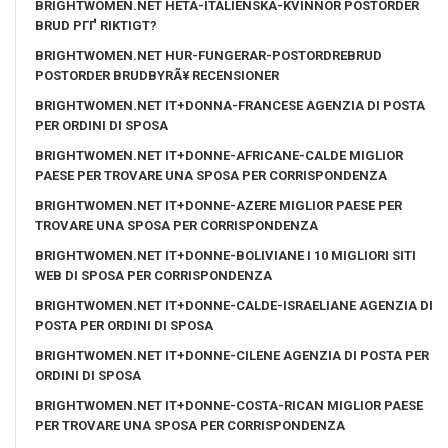
BRIGHTWOMEN.NET HETA-ITALIENSKA-KVINNOR POSTORDER
BRUD PГҐ RIKTIGT?
BRIGHTWOMEN.NET HUR-FUNGERAR-POSTORDREBRUD
POSTORDER BRUDBYRÃ¥ RECENSIONER
BRIGHTWOMEN.NET IT+DONNA-FRANCESE AGENZIA DI POSTA
PER ORDINI DI SPOSA
BRIGHTWOMEN.NET IT+DONNE-AFRICANE-CALDE MIGLIOR
PAESE PER TROVARE UNA SPOSA PER CORRISPONDENZA
BRIGHTWOMEN.NET IT+DONNE-AZERE MIGLIOR PAESE PER
TROVARE UNA SPOSA PER CORRISPONDENZA
BRIGHTWOMEN.NET IT+DONNE-BOLIVIANE I 10 MIGLIORI SITI
WEB DI SPOSA PER CORRISPONDENZA
BRIGHTWOMEN.NET IT+DONNE-CALDE-ISRAELIANE AGENZIA DI
POSTA PER ORDINI DI SPOSA
BRIGHTWOMEN.NET IT+DONNE-CILENE AGENZIA DI POSTA PER
ORDINI DI SPOSA
BRIGHTWOMEN.NET IT+DONNE-COSTA-RICAN MIGLIOR PAESE
PER TROVARE UNA SPOSA PER CORRISPONDENZA