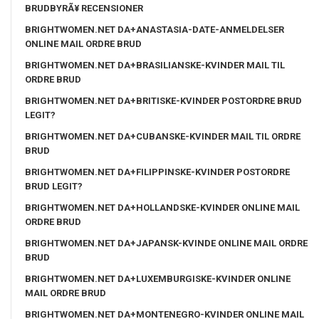
BRUDBYRÃ¥ RECENSIONER
BRIGHTWOMEN.NET DA+ANASTASIA-DATE-ANMELDELSER
ONLINE MAIL ORDRE BRUD
BRIGHTWOMEN.NET DA+BRASILIANSKE-KVINDER MAIL TIL
ORDRE BRUD
BRIGHTWOMEN.NET DA+BRITISKE-KVINDER POSTORDRE BRUD
LEGIT?
BRIGHTWOMEN.NET DA+CUBANSKE-KVINDER MAIL TIL ORDRE
BRUD
BRIGHTWOMEN.NET DA+FILIPPINSKE-KVINDER POSTORDRE
BRUD LEGIT?
BRIGHTWOMEN.NET DA+HOLLANDSKE-KVINDER ONLINE MAIL
ORDRE BRUD
BRIGHTWOMEN.NET DA+JAPANSK-KVINDE ONLINE MAIL ORDRE
BRUD
BRIGHTWOMEN.NET DA+LUXEMBURGISKE-KVINDER ONLINE
MAIL ORDRE BRUD
BRIGHTWOMEN.NET DA+MONTENEGRO-KVINDER ONLINE MAIL