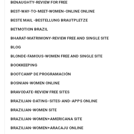
BENAUGHTY-REVIEW FOR FREE
BEST-WAY-TO-MEET-WOMEN-ONLINE ONLINE
BESTE MAIL -BESTELLUNG BRAUTPLETZE
BETMOTION BRAZIL
BHARAT-MATRIMONY-REVIEW FREE AND SINGLE SITE
BLOG
BLONDE-FAMOUS-WOMEN FREE AND SINGLE SITE
BOOKKEEPING
BOOTCAMP DE PROGRAMACIÓN
BOSNIAN-WOMEN ONLINE
BRAVODATE-REVIEW FREE SITES
BRAZILIAN-DATING-SITES-AND-APPS ONLINE
BRAZILIAN-WOMEN SITE
BRAZILIAN-WOMEN+AMERICANA SITE
BRAZILIAN-WOMEN+ARACAJU ONLINE