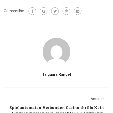
Compartilhe:
Taiguara Rangel
Anterior
Spielautomaten Verbunden Casino thrills Kein