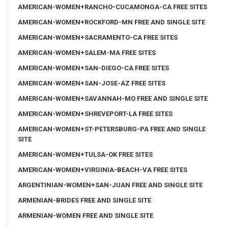
AMERICAN-WOMEN+RANCHO-CUCAMONGA-CA FREE SITES
AMERICAN-WOMEN+ROCKFORD-MN FREE AND SINGLE SITE
AMERICAN-WOMEN+SACRAMENTO-CA FREE SITES
AMERICAN-WOMEN+SALEM-MA FREE SITES
AMERICAN-WOMEN+SAN-DIEGO-CA FREE SITES
AMERICAN-WOMEN+SAN-JOSE-AZ FREE SITES
AMERICAN-WOMEN+SAVANNAH-MO FREE AND SINGLE SITE
AMERICAN-WOMEN+SHREVEPORT-LA FREE SITES
AMERICAN-WOMEN+ST-PETERSBURG-PA FREE AND SINGLE
SITE
AMERICAN-WOMEN+TULSA-OK FREE SITES
AMERICAN-WOMEN+VIRGINIA-BEACH-VA FREE SITES
ARGENTINIAN-WOMEN+SAN-JUAN FREE AND SINGLE SITE
ARMENIAN-BRIDES FREE AND SINGLE SITE
ARMENIAN-WOMEN FREE AND SINGLE SITE