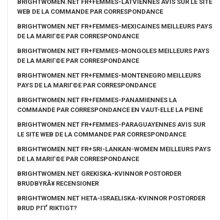
BRIGHTWOMEN.NET FR+FEMMES-LATVIENNES AVIS SUR LE SITE
WEB DE LA COMMANDE PAR CORRESPONDANCE
BRIGHTWOMEN.NET FR+FEMMES-MEXICAINES MEILLEURS PAYS
DE LA MARIГ©E PAR CORRESPONDANCE
BRIGHTWOMEN.NET FR+FEMMES-MONGOLES MEILLEURS PAYS
DE LA MARIГ©E PAR CORRESPONDANCE
BRIGHTWOMEN.NET FR+FEMMES-MONTENEGRO MEILLEURS
PAYS DE LA MARIГ©E PAR CORRESPONDANCE
BRIGHTWOMEN.NET FR+FEMMES-PANAMIENNES LA
COMMANDE PAR CORRESPONDANCE EN VAUT-ELLE LA PEINE
BRIGHTWOMEN.NET FR+FEMMES-PARAGUAYENNES AVIS SUR
LE SITE WEB DE LA COMMANDE PAR CORRESPONDANCE
BRIGHTWOMEN.NET FR+SRI-LANKAN-WOMEN MEILLEURS PAYS
DE LA MARIГ©E PAR CORRESPONDANCE
BRIGHTWOMEN.NET GREKISKA-KVINNOR POSTORDER
BRUDBYRÃ¥ RECENSIONER
BRIGHTWOMEN.NET HETA-ISRAELISKA-KVINNOR POSTORDER
BRUD PГҐ RIKTIGT?