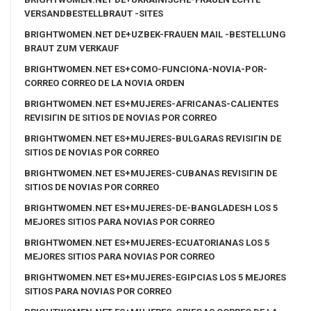
VERSANDBESTELLBRAUT -SITES
BRIGHTWOMEN.NET DE+UZBEK-FRAUEN MAIL -BESTELLUNG
BRAUT ZUM VERKAUF
BRIGHTWOMEN.NET ES+COMO-FUNCIONA-NOVIA-POR-
CORREO CORREO DE LA NOVIA ORDEN
BRIGHTWOMEN.NET ES+MUJERES-AFRICANAS-CALIENTES
REVISIГІN DE SITIOS DE NOVIAS POR CORREO
BRIGHTWOMEN.NET ES+MUJERES-BULGARAS REVISIГІN DE
SITIOS DE NOVIAS POR CORREO
BRIGHTWOMEN.NET ES+MUJERES-CUBANAS REVISIГІN DE
SITIOS DE NOVIAS POR CORREO
BRIGHTWOMEN.NET ES+MUJERES-DE-BANGLADESH LOS 5
MEJORES SITIOS PARA NOVIAS POR CORREO
BRIGHTWOMEN.NET ES+MUJERES-ECUATORIANAS LOS 5
MEJORES SITIOS PARA NOVIAS POR CORREO
BRIGHTWOMEN.NET ES+MUJERES-EGIPCIAS LOS 5 MEJORES
SITIOS PARA NOVIAS POR CORREO