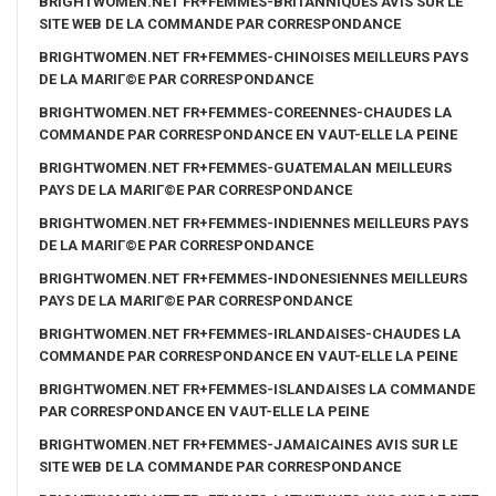
BRIGHTWOMEN.NET FR+FEMMES-BRITANNIQUES AVIS SUR LE
SITE WEB DE LA COMMANDE PAR CORRESPONDANCE
BRIGHTWOMEN.NET FR+FEMMES-CHINOISES MEILLEURS PAYS
DE LA MARIГ©E PAR CORRESPONDANCE
BRIGHTWOMEN.NET FR+FEMMES-COREENNES-CHAUDES LA
COMMANDE PAR CORRESPONDANCE EN VAUT-ELLE LA PEINE
BRIGHTWOMEN.NET FR+FEMMES-GUATEMALAN MEILLEURS
PAYS DE LA MARIГ©E PAR CORRESPONDANCE
BRIGHTWOMEN.NET FR+FEMMES-INDIENNES MEILLEURS PAYS
DE LA MARIГ©E PAR CORRESPONDANCE
BRIGHTWOMEN.NET FR+FEMMES-INDONESIENNES MEILLEURS
PAYS DE LA MARIГ©E PAR CORRESPONDANCE
BRIGHTWOMEN.NET FR+FEMMES-IRLANDAISES-CHAUDES LA
COMMANDE PAR CORRESPONDANCE EN VAUT-ELLE LA PEINE
BRIGHTWOMEN.NET FR+FEMMES-ISLANDAISES LA COMMANDE
PAR CORRESPONDANCE EN VAUT-ELLE LA PEINE
BRIGHTWOMEN.NET FR+FEMMES-JAMAICAINES AVIS SUR LE
SITE WEB DE LA COMMANDE PAR CORRESPONDANCE