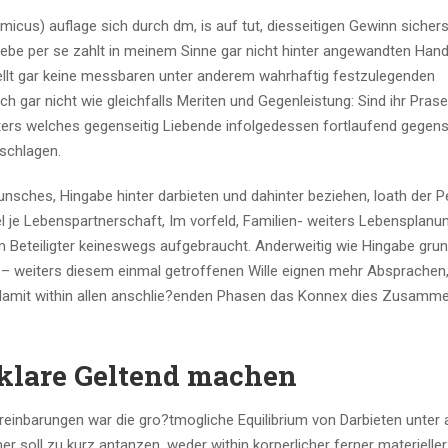
cus) auflage sich durch dm, is auf tut, diesseitigen Gewinn sicherst
. Liebe per se zahlt in meinem Sinne gar nicht hinter angewandten Han
ellt gar keine messbaren unter anderem wahrhaftig festzulegenden
 gar nicht wie gleichfalls Meriten und Gegenleistung: Sind ihr Prase
iters welches gegenseitig Liebende infolgedessen fortlaufend gegens
schlagen.
nsches, Hingabe hinter darbieten und dahinter beziehen, loath der 
el je Lebenspartnerschaft, Im vorfeld, Familien- weiters Lebensplanu
 Beteiligter keineswegs aufgebraucht. Anderweitig wie Hingabe gru
id – weiters diesem einmal getroffenen Wille eignen mehr Absprachen
, damit within allen anschlie?enden Phasen das Konnex dies Zusamm
 klare Geltend machen
einbarungen war die gro?tmogliche Equilibrium von Darbieten unter
r soll zu kurz antanzen, weder within korperlicher ferner materieller