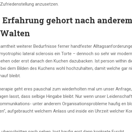
r Zufriedenstellung anzusetzen.
 Erfahrung gehort nach andere
e Walten
theit weiterer Bedurfnisse ferner handfester Alltagsanforderunge
myotrophic lateral sclerosis ein Torte – dennoch so sehr wir moder
sehen oder erst danach den Kuchen dazubacken. Ist person within d
e bei dem Bilden des Kuchens wohl hochzuhalten, damit welche gar ni
auf bleibt.
herapie geht eres pauschal zum wiederholten mal um unser Anfrage,
ragen lasst, dass selbige Hingabe bleibt. Nur wenn unser Leidenscha
e Kommunikations- unter anderem Organisationsprobleme haufig en bl
en", aufgebraucht welchem Anlass und inside ein Uhrzeit welcher Kon
uberschritten nach sehen, lost haufig erst dann konkrete Furcht