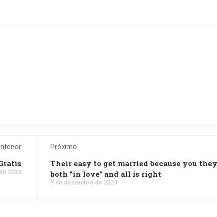
nterior
Próximo
Gratis
Their easy to get married because you they
de 2023
both "in love" and all is right
7 de dezembro de 2023