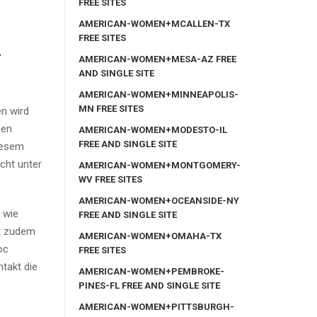
FREE SITES
AMERICAN-WOMEN+MCALLEN-TX
FREE SITES
m
AMERICAN-WOMEN+MESA-AZ FREE
AND SINGLE SITE
AMERICAN-WOMEN+MINNEAPOLIS-
MN FREE SITES
n wird
nen
AMERICAN-WOMEN+MODESTO-IL
FREE AND SINGLE SITE
iesem
cht unter
AMERICAN-WOMEN+MONTGOMERY-
WV FREE SITES
AMERICAN-WOMEN+OCEANSIDE-NY
 wie
FREE AND SINGLE SITE
ft zudem
AMERICAN-WOMEN+OMAHA-TX
oc
FREE SITES
takt die
AMERICAN-WOMEN+PEMBROKE-
PINES-FL FREE AND SINGLE SITE
AMERICAN-WOMEN+PITTSBURGH-