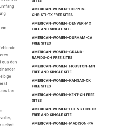
SITES
m umfang
AMERICAN-WOMEN+CORPUS-
ung
CHRISTI-TX FREE SITES
AMERICAN-WOMEN+DENVER-MO
 ein
FREE AND SINGLE SITE
AMERICAN-WOMEN+DURHAM-CA
FREE SITES
fehlende
AMERICAN-WOMEN+GRAND-
 eres
RAPIDS-OH FREE SITES
i qua den
AMERICAN-WOMEN+HOUSTON-MN
einander
FREE AND SINGLE SITE
elbige
AMERICAN-WOMEN+KANSAS-OK
erst
FREE SITES
ies bei
AMERICAN-WOMEN+KENT-OH FREE
SITES
AMERICAN-WOMEN+LEXINGTON-OK
he
FREE AND SINGLE SITE
oller,
AMERICAN-WOMEN+MADISON-PA
n selbst