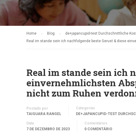
Home
Blog
de+japancupid-test Durchschnittliche Kost
Real im stande sein ich nachfolgende beste Gerust & diese ein
Real im stande sein ich 
einvernehmlichsten Absp
nicht zum Ruhen verdon
Categorias
Postado por
TAIGUARA RANGEL
DE+JAPANCUPID-TEST DURCHSC
Data
Comentários
7 DE DEZEMBRO DE 2023
0 COMENTÁRIO