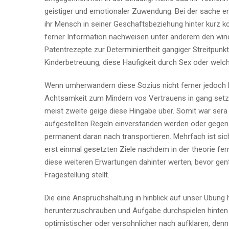
geistiger und emotionaler Zuwendung. Bei der sache e
ihr Mensch in seiner Geschaftsbeziehung hinter kurz k
ferner Information nachweisen unter anderem den win
Patentrezepte zur Determiniertheit gangiger Streitpunkt
Kinderbetreuung, diese Haufigkeit durch Sex oder welche
Wenn umherwandern diese Sozius nicht ferner jedoch 
Achtsamkeit zum Mindern vos Vertrauens in gang setz
meist zweite geige diese Hingabe uber. Somit war sera
aufgestellten Regeln einverstanden werden oder gegense
permanent daran nach transportieren. Mehrfach ist si
erst einmal gesetzten Ziele nachdem in der theorie fern
diese weiteren Erwartungen dahinter werten, bevor ge
Fragestellung stellt.
Die eine Anspruchshaltung in hinblick auf unser Ubung h
herunterzuschrauben und Aufgabe durchspielen hinten so
optimistischer oder versohnlicher nach aufklaren, denn