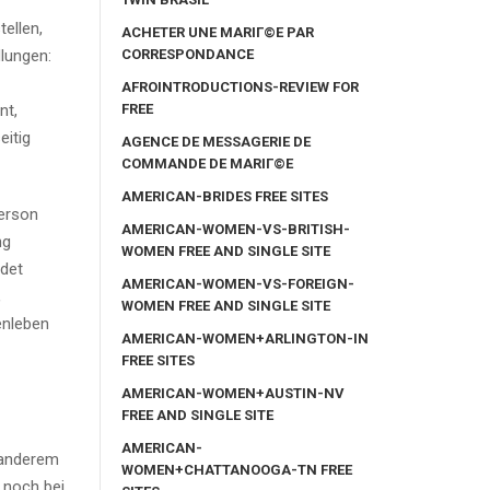
ellen,
ACHETER UNE MARIГ©E PAR
CORRESPONDANCE
dlungen:
AFROINTRODUCTIONS-REVIEW FOR
FREE
nt,
eitig
AGENCE DE MESSAGERIE DE
COMMANDE DE MARIГ©E
AMERICAN-BRIDES FREE SITES
Person
AMERICAN-WOMEN-VS-BRITISH-
ng
WOMEN FREE AND SINGLE SITE
ndet
AMERICAN-WOMEN-VS-FOREIGN-
,
WOMEN FREE AND SINGLE SITE
enleben
AMERICAN-WOMEN+ARLINGTON-IN
FREE SITES
AMERICAN-WOMEN+AUSTIN-NV
FREE AND SINGLE SITE
AMERICAN-
 anderem
WOMEN+CHATTANOOGA-TN FREE
 noch bei