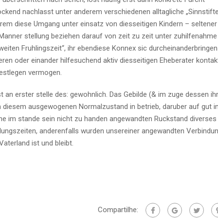
kend nachlasst unter anderem verschiedenen alltagliche „Sinnstifter
erem diese Umgang unter einsatz von diesseitigen Kindern – seltener
 Manner stellung beziehen darauf von zeit zu zeit unter zuhilfenahme
iten Fruhlingszeit“, ihr ebendiese Konnex sic durcheinanderbringen
eren oder einander hilfesuchend aktiv diesseitigen Eheberater kontakt
 festlegen vermogen.
an erster stelle des: gewohnlich. Das Gebilde (& im zuge dessen ihr
 diesem ausgewogenen Normalzustand in betrieb, daruber auf gut i
ne im stande sein nicht zu handen angewandten Ruckstand diverses
lungszeiten, anderenfalls wurden unsereiner angewandten Verbindun
aterland ist und bleibt.
Compartilhe: