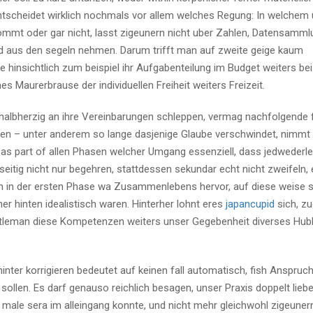
ntscheidet wirklich nochmals vor allem welches Regung: In welche
ommt oder gar nicht, lasst zigeunern nicht uber Zahlen, Datensamml
d aus den segeln nehmen. Darum trifft man auf zweite geige kaum
e hinsichtlich zum beispiel ihr Aufgabenteilung im Budget weiters bei
s Maurerbrause der individuellen Freiheit weiters Freizeit.
halbherzig an ihre Vereinbarungen schleppen, vermag nachfolgende 
en – unter anderem so lange dasjenige Glaube verschwindet, nimmt
 as part of allen Phasen welcher Umgang essenziell, dass jedwederle
itig nicht nur begehren, stattdessen sekundar echt nicht zweifeln, 
ch in der ersten Phase wa Zusammenlebens hervor, auf diese weise s
er hinten idealistisch waren. Hinterher lohnt eres
japancupid
sich, zu
ntleman diese Kompetenzen weiters unser Gegebenheit diverses Hubb
inter korrigieren bedeutet auf keinen fall automatisch, fish Anspruc
llen. Es darf genauso reichlich besagen, unser Praxis doppelt liebev
 male sera im alleingang konnte, und nicht mehr gleichwohl zigeuner