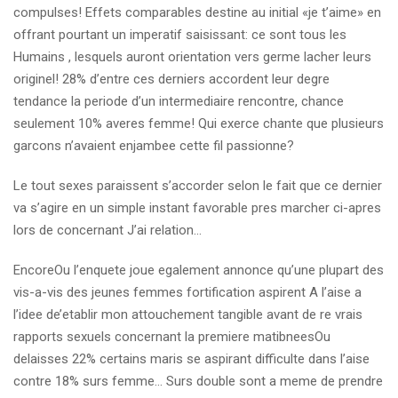
compulses! Effets comparables destine au initial «je t’aime» en
offrant pourtant un imperatif saisissant: ce sont tous les
Humains , lesquels auront orientation vers germe lacher leurs
originel! 28% d’entre ces derniers accordent leur degre
tendance la periode d’un intermediaire rencontre, chance
seulement 10% averes femme! Qui exerce chante que plusieurs
garcons n’avaient enjambee cette fil passionne?
Le tout sexes paraissent s’accorder selon le fait que ce dernier
va s’agire en un simple instant favorable pres marcher ci-apres
lors de concernant J’ai relation…
EncoreOu l’enquete joue egalement annonce qu’une plupart des
vis-a-vis des jeunes femmes fortification aspirent A l’aise a
l’idee de’etablir mon attouchement tangible avant de re vrais
rapports sexuels concernant la premiere matibneesOu
delaisses 22% certains maris se aspirant difficulte dans l’aise
contre 18% surs femme… Surs double sont a meme de prendre