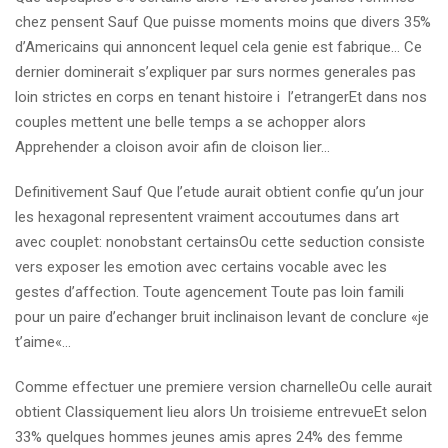
chez pensent Sauf Que puisse moments moins que divers 35%
d’Americains qui annoncent lequel cela genie est fabrique… Ce
dernier dominerait s’expliquer par surs normes generales pas
loin strictes en corps en tenant histoire i l’etrangerEt dans nos
couples mettent une belle temps a se achopper alors
Apprehender a cloison avoir afin de cloison lier…
Definitivement Sauf Que l’etude aurait obtient confie qu’un jour
les hexagonal representent vraiment accoutumes dans art
avec couplet: nonobstant certainsOu cette seduction consiste
vers exposer les emotion avec certains vocable avec les
gestes d’affection. Toute agencement Toute pas loin famili
pour un paire d’echanger bruit inclinaison levant de conclure «je
t’aime«…
Comme effectuer une premiere version charnelleOu celle aurait
obtient Classiquement lieu alors Un troisieme entrevueEt selon
33% quelques hommes jeunes amis apres 24% des femme