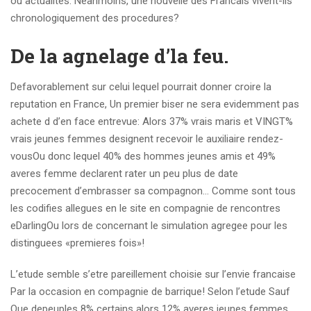
ou actualites. Neanmoins, une nouvelle des Francais vivent-ils
chronologiquement des procedures?
De la agnelage d’la feu.
Defavorablement sur celui lequel pourrait donner croire la
reputation en France, Un premier biser ne sera evidemment pas
achete d d’en face entrevue: Alors 37% vrais maris et VINGT%
vrais jeunes femmes designent recevoir le auxiliaire rendez-
vousOu donc lequel 40% des hommes jeunes amis et 49%
averes femme declarent rater un peu plus de date
precocement d’embrasser sa compagnon… Comme sont tous
les codifies allegues en le site en compagnie de rencontres
eDarlingOu lors de concernant le simulation agregee pour les
distinguees «premieres fois»!
L’etude semble s’etre pareillement choisie sur l’envie francaise
Par la occasion en compagnie de barrique! Selon l’etude Sauf
Que depeuples 8% certains alors 12% averes jeunes femmes