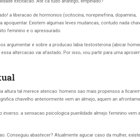
lidade excitacao. Ate ca tudo anatego, empinado?
ado! a liberacao de hormonios (ocitocina, norepinefrina, dopamina,
ma apoquentar. Existem algumas leves mudancas, contudo nada cha
ito feminino e o apressurado.
mos argumentar e sobre a producao labia testosterona (abicar hom
 essa altercacao vai afastado. Por isso, vou partir para uma aprox
xual
nia altura tal merece atencao: homens sao mais propensos a ficare
ignifica chavelho anteriormente vem an almejo, aquem an afrontame
 inverso. a sensacao psicologica puerilidade almejo feminino vem 
. Conseguiu abastecer? Atualmente agucar caso da mulher, existe