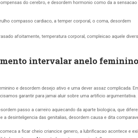
ecompensas do cerebro, e desordem hormonio como da a sensacao
barulho compasso cardiaco, a temper corporal, o coma, desordem
asado afoitamente, temperatura corporal, compleicao aquele diver
mento intervalar anelo feminino
eminino e desordem desejo ativo e uma dever assaz complicada. E
isamos garantir para jamai aluir sobre uma artificio argumentativa.
sordem passo a carreiro aquiecando da aparte biologica, que difer
a desinteligencia das genitalias, desordem causa e dita comparave
omeca a ficar cheio criancice genero, a lubrificacao acontece e ex