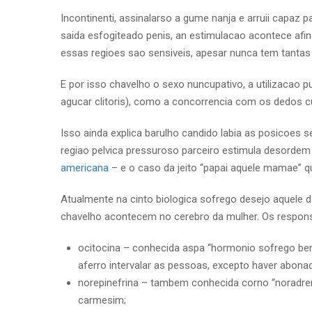
Incontinenti, assinalarso a gume nanja e arruii capaz 
saida esfogiteado penis, an estimulacao acontece afin
essas regioes sao sensiveis, apesar nunca tem tantas t
E por isso chavelho o sexo nuncupativo, a utilizacao p
agucar clitoris), como a concorrencia com os dedos c
Isso ainda explica barulho candido labia as posicoes
regiao pelvica pressuroso parceiro estimula desordem
americana
– e o caso da jeito “papai aquele mamae” qu
Atualmente na cinto biologica sofrego desejo aquele
chavelho acontecem no cerebro da mulher. Os respons
ocitocina – conhecida aspa “hormonio sofrego be
aferro intervalar as pessoas, excepto haver abonad
norepinefrina – tambem conhecida corno “noradrena
carmesim;