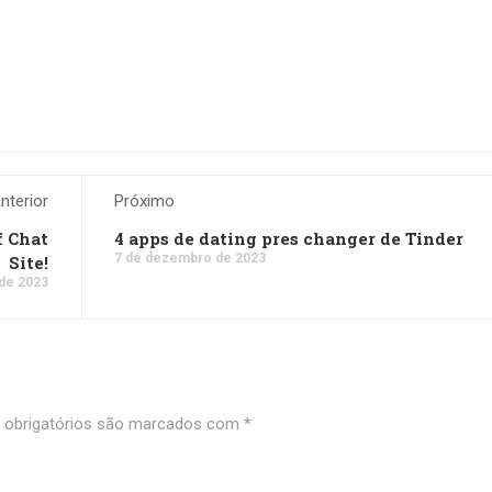
nterior
Próximo
f Chat
4 apps de dating pres changer de Tinder
7 de dezembro de 2023
Site!
de 2023
obrigatórios são marcados com
*