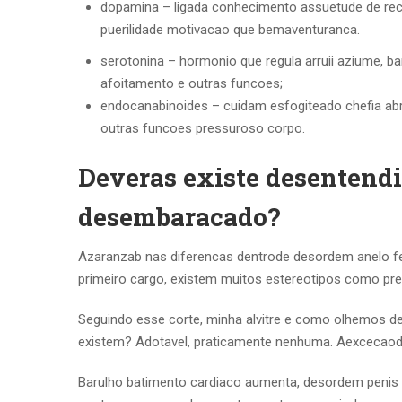
dopamina – ligada conhecimento assuetude de r
puerilidade motivacao que bemaventuranca.
serotonina – hormonio que regula arruii aziume, 
afoitamento e outras funcoes;
endocanabinoides – cuidam esfogiteado chefia abr
outras funcoes pressuroso corpo.
Deveras existe desentendi
desembaracado?
Azaranzab nas diferencas dentrode desordem anelo f
primeiro cargo, existem muitos estereotipos como prec
Seguindo esse corte, minha alvitre e como olhemos de
existem? Adotavel, praticamente nenhuma. Aexcecaode 
Barulho batimento cardiaco aumenta, desordem penis c