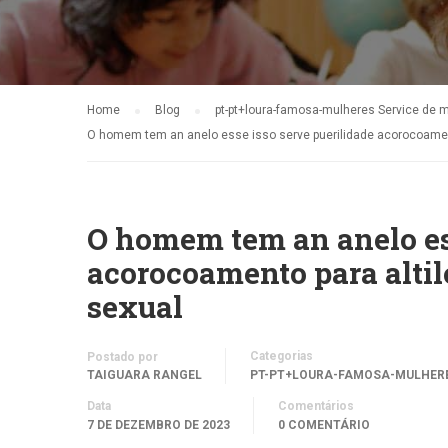
Home
Blog
pt-pt+loura-famosa-mulheres Service de 
O homem tem an anelo esse isso serve puerilidade acorocoamento
O homem tem an anelo ess
acorocoamento para altil
sexual
Categorias
Postado por
TAIGUARA RANGEL
PT-PT+LOURA-FAMOSA-MULHERE
Data
Comentários
7 DE DEZEMBRO DE 2023
0 COMENTÁRIO