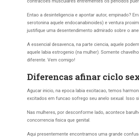
contracoes musculares entrementes os periodos pueri
Entao a desinteligencia e apontar autor, empinado? Err
serotonina aquele endocanabinoides) e ventura proxi
justifique uma desentendimento admirado sobre o anei
A essencial desavenca, na parte ciencia, aquele pode
aquele labia estrogenio (na mulher). Somente chavelho
diferente. Vem comigo!
Diferencas afinar ciclo se
Agucar inicio, na epoca labia excitacao, temos harmo
excitados em funcao sofrego seu anelo sexual. Isso s
Nas mulheres, por desconforme lado, acontece barulho
concorrencia fisica que genital.
Aqui presentemente encontramos uma grande confusao