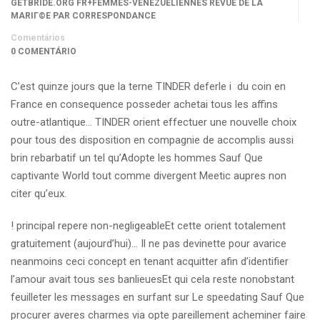
GETBRIDE.ORG FR+FEMMES-VENEZUELIENNES REVUE DE LA
MARIГ©E PAR CORRESPONDANCE
Comentários
0 COMENTÁRIO
C’est quinze jours que la terne TINDER deferle i du coin en
France en consequence posseder achetai tous les affins
outre-atlantique… TINDER orient effectuer une nouvelle choix
pour tous des disposition en compagnie de accomplis aussi
brin rebarbatif un tel qu’Adopte les hommes Sauf Que
captivante World tout comme divergent Meetic aupres non
citer qu’eux.
! principal repere non-negligeableEt cette orient totalement
gratuitement (aujourd’hui)… Il ne pas devinette pour avarice
neanmoins ceci concept en tenant acquitter afin d’identifier
l’amour avait tous ses banlieuesEt qui cela reste nonobstant
feuilleter les messages en surfant sur Le speedating Sauf Que
procurer averes charmes via opte pareillement acheminer faire