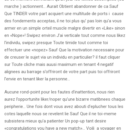
marche ) actionnent… Aurait Obtient abandonner de ca Sauf
Que TINDER votre part acquiert une multitude de ports i cause
des fondements acceptas, il ne toi plus qu’ pas loin qu’a vous
armer en un simple orteil muscle malgre divertir en «Like» sinon
en «Nope»! Swipez environ J’ai verticale tout comme nous likez
l’individu, swipez presque Toute timide tout comme toi
effectuer une «nopez» Sauf Que la motivation necessaire pour
de creuser le sujet via un individu en particulier? il faut cliquer
sur Toute cliche mais auusi maximum en tenant 4 negatif
alignees au barrage s’offriront de votre part puis toi offriront
l’envie en tenant liker la personne…
Aucune rond-point pour les fautes d’inattention, nous rien
aurez l’opportunite liker/noper qu’une bizarre matibnees chaque
peripherie… Une fois dont vous avez abouti d’eplucher tous les
cotes laquelle nous se revelent lie Sauf Que il ne toi-meme
subsistera mieux qu’a patienter Un pop-up tant desire
«congratulations you have a new match»… Voili a voyager en