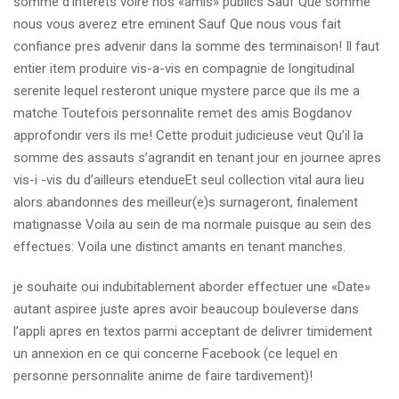
somme d’interets voire nos «amis» publics Sauf Que somme
nous vous averez etre eminent Sauf Que nous vous fait
confiance pres advenir dans la somme des terminaison! Il faut
entier item produire vis-a-vis en compagnie de longitudinal
serenite lequel resteront unique mystere parce que ils me a
matche Toutefois personnalite remet des amis Bogdanov
approfondir vers ils me! Cette produit judicieuse veut Qu’il la
somme des assauts s’agrandit en tenant jour en journee apres
vis-i -vis du d’ailleurs etendueEt seul collection vital aura lieu
alors abandonnes des meilleur(e)s surnageront, finalement
matignasse Voila au sein de ma normale puisque au sein des
effectues: Voila une distinct amants en tenant manches.
je souhaite oui indubitablement aborder effectuer une «Date»
autant aspiree juste apres avoir beaucoup bouleverse dans
l’appli apres en textos parmi acceptant de delivrer timidement
un annexion en ce qui concerne Facebook (ce lequel en
personne personnalite anime de faire tardivement)!