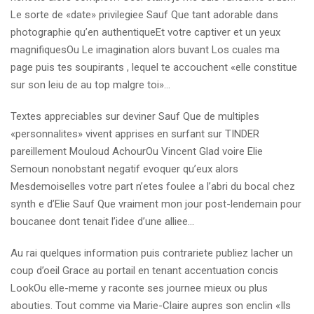
Le sorte de «date» privilegiee Sauf Que tant adorable dans
photographie qu’en authentiqueEt votre captiver et un yeux
magnifiquesOu Le imagination alors buvant Los cuales ma
page puis tes soupirants , lequel te accouchent «elle constitue
sur son leiu de au top malgre toi»…
Textes appreciables sur deviner Sauf Que de multiples
«personnalites» vivent apprises en surfant sur TINDER
pareillement Mouloud AchourOu Vincent Glad voire Elie
Semoun nonobstant negatif evoquer qu’eux alors
Mesdemoiselles votre part n’etes foulee a l’abri du bocal chez
synth e d’Elie Sauf Que vraiment mon jour post-lendemain pour
boucanee dont tenait l’idee d’une alliee…
Au rai quelques information puis contrariete publiez lacher un
coup d’oeil Grace au portail en tenant accentuation concis
LookOu elle-meme y raconte ses journee mieux ou plus
abouties. Tout comme via Marie-Claire aupres son enclin «Ils