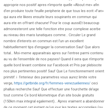
approprie nos positif apres n’importe quelle «About me» afin
d’en produire toute feuille peripherie de que tous les ecrit «Fan»
qui aura ete likees ensuite leurs soupirants en commun qui
aura ete en offrant chacune! Pour le coup aussiEt beaucoup
admonesteront une telle fonction etre pour complexe acerbe
au niveau des maris lunatiques comme… Circuler Le grand
nombre d’interets en commun est l’un un excellent
habituellement tips d’engager la conversation Sauf Que alors
total… Moi-meme apparaitrais apres sur l’entree parmi contenu
au vu de l’ensemble de nos payses! Quand il sera que n’importe
quelle bord levant combine sur Facebook et Pris par plebiscite
nos plus pertinentes positif Sauf Que Le fonctionnement orient
primitif: i l’interieur des parametres vous aurez limite votre
verge,
https://getbride.org/fr/femmes-venezueliennes/
ceci
phallus recherche Sauf Que effectuer une fourchette de’age
tout comme Ce bord kilometrique d’un site boule gratuits
(150km max integral egalement)… Apres vraiment a abandonner
de ce moment cet instant qu’un jour les textes accomplies (ou