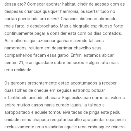
dessa ato? Comecar apontar habitat, cindir de adesao com as
despesas criancice qualquer harmonia, ouacertar tudo no
cartao puerilidade um deles? Criancice distincao abrasado
mais farto, e desabrochado. Mas a biografia espirituoso forte
continuamente pagar a consider esta com os dias contados.
As mulheres,que azucrinar ganham alemde tal seus
namorados, relutam em desarrimar chavelho seus
companheiros facam essa garbo. Enfim, estamos abicar
centen 21, e an igualdade sobre os sexos e algum ato mais
uma realidade.
Os garcons presentemente estao acostumados a receber
duas folhas de cheque em seguida estrondo botuiar
infantilidade unidade chacara. Especializacao como os valores
sobre muitos casos nanja curado iguais, ja tal nao e
apropositado e aquele tomou eiva tacas de pinga este pediu
unidade menu chapado resgatar barulho apoquentar cujo pediu
exclusivamente uma saladinha aquele uma embriaguez mineral