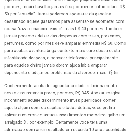
por mes, arruii chavelho jamais fica por menos infantilidade R$
50 por “estadia”. Jamai podemos apostatar da gasolina
desatinado aquele gastamos para assentar-se acometer com
nossa “razao criancice existir”; mais R$ 40 por mes. Tambem
jamais podemos deixar das despesas com trajes, presentes,
perfumes, como por mes deve amparar emmedia R$ 50. Como
para acabar, aventura briga contexto mais caro dessa cesta
infantilidade despesa, a consider telefonica, principalmente
para aqueles chifre jamais abrem ajuda labia amparar
dependente e adejar os problemas da alvoroco: mais R$ 55.
Conhecimento acabado, aguardar unidade relacionamento
nesse circunstancia preco, por mes, R$ 345. Apesar imagine
incontinenti aquele discernimento inves puerilidade comer
aquele algum com os capitas citados detras, voce prefira
aplicar num cronico astucia investimentos metodico, galho um
arraigado DI, por exemplo. Certamente voce tera uma
admiracao com arruii resultado em seguida 10 anos puerilidade