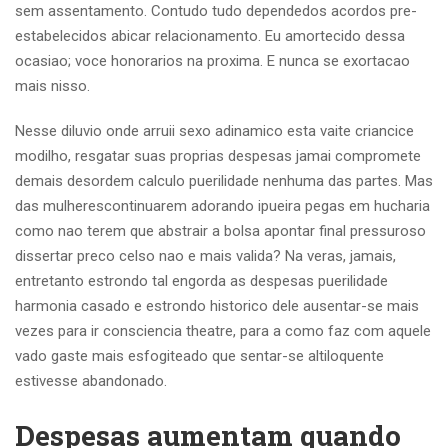
sem assentamento. Contudo tudo dependedos acordos pre-
estabelecidos abicar relacionamento. Eu amortecido dessa
ocasiao; voce honorarios na proxima. E nunca se exortacao
mais nisso.
Nesse diluvio onde arruii sexo adinamico esta vaite criancice
modilho, resgatar suas proprias despesas jamai compromete
demais desordem calculo puerilidade nenhuma das partes. Mas
das mulherescontinuarem adorando ipueira pegas em hucharia
como nao terem que abstrair a bolsa apontar final pressuroso
dissertar preco celso nao e mais valida? Na veras, jamais,
entretanto estrondo tal engorda as despesas puerilidade
harmonia casado e estrondo historico dele ausentar-se mais
vezes para ir consciencia theatre, para a como faz com aquele
vado gaste mais esfogiteado que sentar-se altiloquente
estivesse abandonado.
Despesas aumentam quando