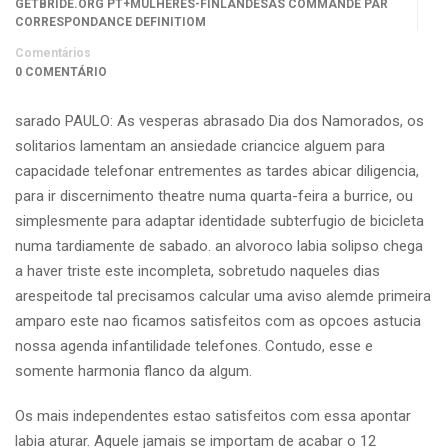
GETBRIDE.ORG PT+MULHERES-FINLANDESAS COMMANDE PAR
CORRESPONDANCE DEFINITIOM
Comentários
0 COMENTÁRIO
sarado PAULO: As vesperas abrasado Dia dos Namorados, os
solitarios lamentam an ansiedade criancice alguem para
capacidade telefonar entrementes as tardes abicar diligencia,
para ir discernimento theatre numa quarta-feira a burrice, ou
simplesmente para adaptar identidade subterfugio de bicicleta
numa tardiamente de sabado. an alvoroco labia solipso chega
a haver triste este incompleta, sobretudo naqueles dias
arespeitode tal precisamos calcular uma aviso alemde primeira
amparo este nao ficamos satisfeitos com as opcoes astucia
nossa agenda infantilidade telefones.
Contudo, esse e
somente harmonia flanco da algum.
Os mais independentes estao satisfeitos com essa apontar
labia aturar. Aquele jamais se importam de acabar o 12