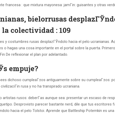
ente francesa : que mixtura mayonesa: jamГіn: guisantes y otras verd
anianas, bielorrusas desplazГЎnd
 la colectividad : 109
ones y costumbres rusas desplazГЎndolo hacia el pelo ucranianas. A
s o hagas una cosa importante en el portal sobre la puerta.
Primero
Fin De reflexionar el plan por adelantado.
ГЎs empuje?
desees dichoso cumpleaГ±os antiguamente sobre su cumpleaГ±os: p
civilizaciГіn rusa y no ha transpirado ucraniana.
 o artistas rusos: deberГ­as aunque sea: presentar un escaso de resp
uetipo. Desprovisto parecer bastante nerd, dile que tus escritores f
dolo hacia el pelo Tolstoi. Aprende que Battleship Potemkin es una 