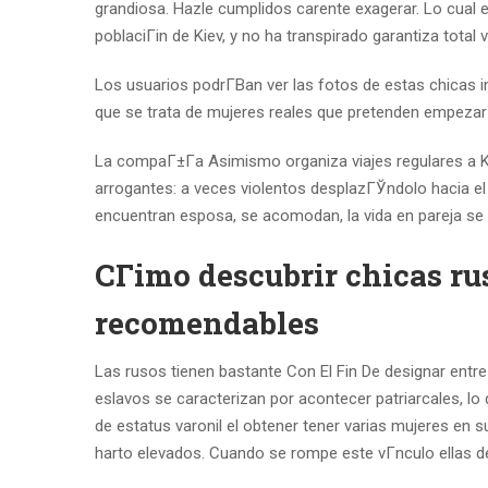
grandiosa. Hazle cumplidos carente exagerar. Lo cual 
poblaciГіn de Kiev, y no ha transpirado garantiza total
Los usuarios podrГ­В­an ver las fotos de estas chicas
que se trata de mujeres reales que pretenden empezar
La compaГ±Г­a Asimismo organiza viajes regulares a Ki
arrogantes: a veces violentos desplazГЎndolo hacia 
encuentran esposa, se acomodan, la vida en pareja se
CГіmo descubrir chicas rus
recomendables
Las rusos tienen bastante Con El Fin De designar entre 
eslavos se caracterizan por acontecer patriarcales, lo
de estatus varonil el obtener tener varias mujeres en s
harto elevados. Cuando se rompe este vГ­nculo ellas de