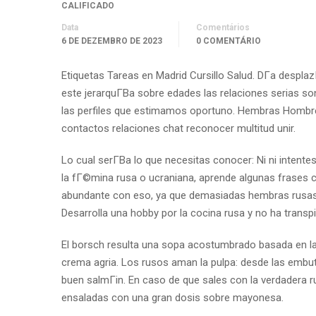
CALIFICADO
Data
Comentários
6 DE DEZEMBRO DE 2023
0 COMENTÁRIO
Etiquetas Tareas en Madrid Cursillo Salud. DГ­a despla
este jerarquГ­В­a sobre edades las relaciones serias
las perfiles que estimamos oportuno. Hembras Hombres
contactos relaciones chat reconocer multitud unir.
Lo cual serГ­В­a lo que necesitas conocer: Ni ni intent
la fГ©mina rusa o ucraniana, aprende algunas frases cl
abundante con eso, ya que demasiadas hembras rusas s
Desarrolla una hobby por la cocina rusa y no ha trans
El borsch resulta una sopa acostumbrado basada en la
crema agria. Los rusos aman la pulpa: desde las embuti
buen salmГіn. En caso de que sales con la verdadera ru
ensaladas con una gran dosis sobre mayonesa.