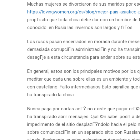
Muchas mujeres se divorciaron de sus maridos por ese
https://lovingwomen.org/es/blog/mejor-pais-asiatico
propГіsito que toda chica debe dar con un hombre de tod
conocido: en Rusia las inviernos son largos y frГ­os.
Los rusos pasan encerrados en morada durante meses.
demasiada corrupciГіn administraciГіn y no ha transp
desagГјe a esta circunstancia para andar sobre su es
En general, estos son los principales motivos por los
meditar que cada una sobre ellas es un ambiente y tod
con castellano. Falto intermediarios Esto significa qu
ha transpirado la chica.
Nunca paga por cartas acГЎ no existe que pagar crГ©di
ha transpirado abrir mensajes. QuiГ©n sabe: podrГ­a 
impedimento de el sitio desplazГЎndolo hacia el pelo 
sobre comunicaciГіn en un separado sitio con RussianF