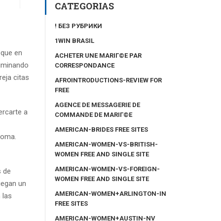
CATEGORIAS
! БЕЗ РУБРИКИ
1WIN BRASIL
 que en
ACHETER UNE MARIГ©E PAR
liminando
CORRESPONDANCE
eja citas
AFROINTRODUCTIONS-REVIEW FOR
FREE
AGENCE DE MESSAGERIE DE
ercarte a
COMMANDE DE MARIГ©E
AMERICAN-BRIDES FREE SITES
ioma.
AMERICAN-WOMEN-VS-BRITISH-
WOMEN FREE AND SINGLE SITE
AMERICAN-WOMEN-VS-FOREIGN-
s de
WOMEN FREE AND SINGLE SITE
niegan un
AMERICAN-WOMEN+ARLINGTON-IN
 las
FREE SITES
AMERICAN-WOMEN+AUSTIN-NV