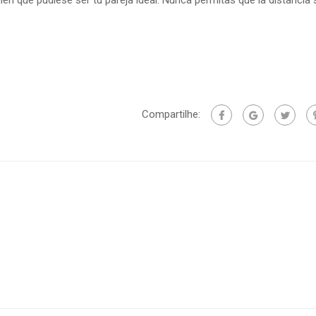
uien que pudiese ser tu pareja ideal. Nunca permitas que la distancia
Compartilhe: