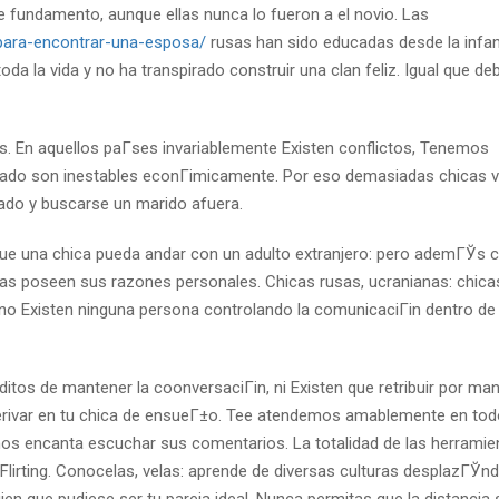
 fundamento, aunque ellas nunca lo fueron a el novio. Las
-para-encontrar-una-esposa/
rusas han sido educadas desde la infa
a la vida y no ha transpirado construir una clan feliz. Igual que de
 En aquellos paГ­ses invariablemente Existen conflictos, Tenemos
irado son inestables econГіmicamente. Por eso demasiadas chicas v
tado y buscarse un marido afuera.
 que una chica pueda andar con un adulto extranjero: pero ademГЎs 
as poseen sus razones personales. Chicas rusas, ucranianas: chicas
e no Existen ninguna persona controlando la comunicaciГіn dentro de 
tos de mantener la coonversaciГіn, ni Existen que retribuir por ma
derivar en tu chica de ensueГ±o. Tee atendemos amablemente en to
nos encanta escuchar sus comentarios. La totalidad de las herramie
lirting. Conocelas, velas: aprende de diversas culturas desplazГЎnd