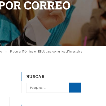
 POR CORREO
do
Procurar fГ©mina en EEUU para comunicaciГіn estable
BUSCAR
R