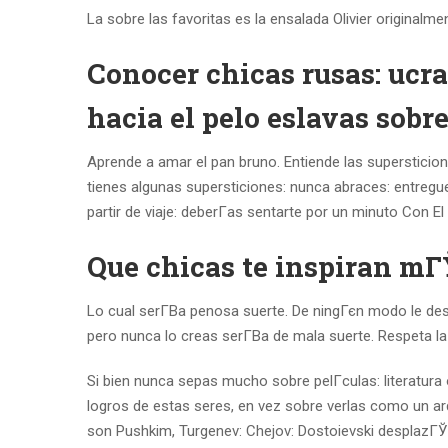
La sobre las favoritas es la ensalada Olivier originalm
Conocer chicas rusas: ucr
hacia el pelo eslavas sobre
Aprende a amar el pan bruno. Entiende las superstici
tienes algunas supersticiones: nunca abraces: entregue
partir de viaje: deberГ­as sentarte por un minuto Con El 
Que chicas te inspiran m
Lo cual serГ­В­a penosa suerte. De ningГєn modo le 
pero nunca lo creas serГ­В­a de mala suerte. Respeta la 
Si bien nunca sepas mucho sobre pelГ­culas: literatura
logros de estas seres, en vez sobre verlas como un arq
son Pushkim, Turgenev: Chejov: Dostoievski desplazГЎn