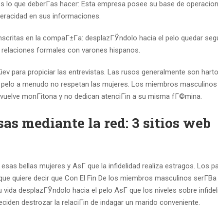
es lo que deberГ­as hacer: Esta empresa posee su base de operacion
 veracidad en sus informaciones.
 inscritas en la compaГ±Г­a: desplazГЎndolo hacia el pelo quedar se
 relaciones formales con varones hispanos.
ev para propiciar las entrevistas. Las rusos generalmente son hart
el pelo a menudo no respetan las mujeres. Los miembros masculino
 vuelve monГіtona y no dedican atenciГіn a su misma fГ©mina.
as mediante la red: 3 sitios web
esas bellas mujeres y AsГ­ que la infidelidad realiza estragos. Los p
 que quiere decir que Con El Fin De los miembros masculinos serГ­В­a
u vida desplazГЎndolo hacia el pelo AsГ­ que los niveles sobre infide
ciden destrozar la relaciГіn de indagar un marido conveniente.