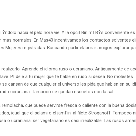
zГЎndolo hacia el pelo hora vie. Y la opciГ­Віn mГ­ВЎs conveniente es
 son mas normales. En Mas40 incentivamos los contactos solventes e
 Mujeres registradas: Buscando partir elaborar amigos explorar par
es realizarlo. Aprende el idioma ruso o ucraniano. Antiguamente de ac
ave. PГ­dele a tu mujer que te hable en ruso si desea. No molestes
e cansan de que cualquier el universo les pida que hablen en su id
pirado ucraniana. Tampoco se quedan escuetos con la sal.
 remolacha, que puede servirse fresca o caliente con la buena dosi
dos, igual que el salami o el jamГіn: al filete Stroganoff. Tampoco 
sa o ucraniana, ser vegetariano es casi irrealizable. Las rusos aman