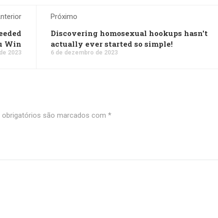
nterior
Próximo
Needed
Discovering homosexual hookups hasn't
u Win
actually ever started so simple!
de 2023
6 de dezembro de 2023
obrigatórios são marcados com
*