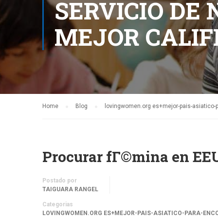
SERVICIO DE 
MEJOR CALIF
Home
Blog
lovingwomen.org es+mejor-pais-asiatico-p
Procurar fГ©mina en EEU
Postado por
TAIGUARA RANGEL
Categorias
LOVINGWOMEN.ORG ES+MEJOR-PAIS-ASIATICO-PARA-ENCON