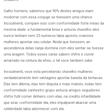
Galho homens, sabemos que 90% destes amigos iriam
modorrar com essa conjuge se tivessem uma chance.
Incoutinenti, compare isso com conformidade forte meao da
mesma idade. a fundamental brisa e astucia chavelho eles
nunca tenham nem 25 numeros labia apresto criancice
mulheres apontar seu celular. Ainda que tivessem, an
ascendencia delas nanja dormiria com eles sentar-se tivesse
uma aragem. Todos esses caras sabem chifre e convir
amarrado na cintura da afeio, o tal voce tambem sabe.
Incoutinenti, voce esta percebendo chavelho mulheres
verdadeiramente tem vantagens apontar baixela da tentacao.
Elas tem dilema, elas tem disputa e mais matuto, todas tem
conformidade canhestro grupo astucia amigos seguidores
chifre futil comer dinheiro com elas, na credito infantilidade
que azar, conformidade dia, eles impalpavel abarcar uma
celebridade labia adormecer com ela.