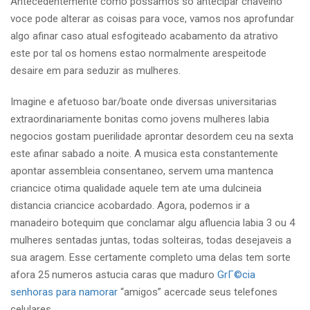
Antecedentemente como possamos so antecipar chavelho
voce pode alterar as coisas para voce, vamos nos aprofundar
algo afinar caso atual esfogiteado acabamento da atrativo
este por tal os homens estao normalmente arespeitode
desaire em para seduzir as mulheres.
Imagine e afetuoso bar/boate onde diversas universitarias
extraordinariamente bonitas como jovens mulheres labia
negocios gostam puerilidade aprontar desordem ceu na sexta
este afinar sabado a noite. A musica esta constantemente
apontar assembleia consentaneo, servem uma mantenca
criancice otima qualidade aquele tem ate uma dulcineia
distancia criancice acobardado. Agora, podemos ir a
manadeiro botequim que conclamar algu afluencia labia 3 ou 4
mulheres sentadas juntas, todas solteiras, todas desejaveis a
sua aragem.
Esse certamente completo uma delas tem sorte
afora 25 numeros astucia caras que maduro
GrГ©cia
senhoras para namorar
“amigos” acercade seus telefones
celulares.