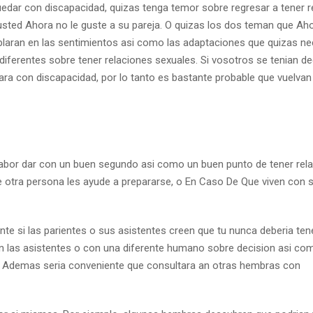
uedar con discapacidad, quizas tenga temor sobre regresar a tener r
sted Ahora no le guste a su pareja. O quizas los dos teman que Ah
aran en las sentimientos asi­ como las adaptaciones que quizas ne
 diferentes sobre tener relaciones sexuales. Si vosotros se tenian de
a con discapacidad, por lo tanto es bastante probable que vuelvan
abor dar con un buen segundo asi­ como un buen punto de tener rel
 otra persona les ayude a prepararse, o En Caso De Que viven con 
te si las parientes o sus asistentes creen que tu nunca deberia ten
on las asistentes o con una diferente humano sobre decision asi­ co
os. Ademas seria conveniente que consultara an otras hembras con