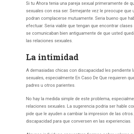
Si tu Ahora tenia una pareja sexual primeramente de q
sexuales con esa ser.
Semejante vez le preocupe que u
podran complacerse mutuamente. Seria bueno que habl
efectuar. Seri­a viable que tengan que encontrar clases
se comunicaban bien antiguamente de que usted quedar
las relaciones sexuales.
La intimidad
A demasiadas chicas con discapacidad les pendiente l
sexuales, especialmente En Caso De Que requieren que
padres u otros parientes.
No hay la medida simple de este problema, especialmen
relaciones sexuales. La sugerencia podri­a ser hable c
pide que le ayuden a cambiar la impresion de las otr
discapacidad para que conversen en las experiencias.