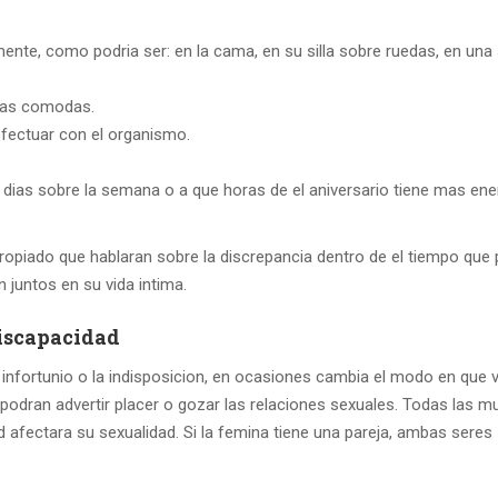
te, como podri­a ser: en la cama, en su silla sobre ruedas, en una s
 mas comodas.
fectuar con el organismo.
dias sobre la semana o a que horas de el aniversario tiene mas ene
apropiado que hablaran sobre la discrepancia dentro de el tiempo que
 juntos en su vida intima.
discapacidad
nfortunio o la indisposicion, en ocasiones cambia el modo en que v
odran advertir placer o gozar las relaciones sexuales. Todas las m
afectara su sexualidad. Si la femina tiene una pareja, ambas seres