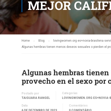
MEJOR CALIF
Home
Blog
lovingwomen.org es+novia-brasilena servic
Algunas hembras tienen menos deseos sexuales o pierden el pro
Algunas hembras tienen 
provecho en el sexo por 
Categorias
Postado por
TAIGUARA RANGEL
LOVINGWOMEN.ORG ES+NOVIA-BR
Data
Comentários
6 DE DEZEMBRO DE 2023
0 COMENTÁRIO