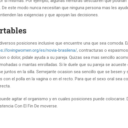
or si mismas. Por ejemplo, algunas hembras descubren que podri­an 
das. De este modo nunca necesitan que ninguna persona mas les ayud
ntienden las exigencias y que apoyan las decisiones.
rtables
 diversos posiciones inclusive que encuentre una que sea comoda. 
ps://lovingwomen.org/es/novia-brasilena/
, contracturas o espasmos
icion o dolor, pidale ayuda a su pareja. Quizas sea mas sencillo acom
lmohadas o mantas enrolladas. Si le duele que su pareja se acueste
 juntos en la silla. Semejante ocasion sea sencillo que se besen y 
con el polla en la vagina o en el recto. Para que el sexo oral sea 
recta.
puede agitar el organismo y en cuales posiciones puede colocarse. D
istencia Con El Fin De moverse.