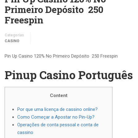
Primeiro Depósito ️ 250
Freespin
Categorias
CASINO
Pin Up Casino ️120% No Primeiro Depósito ️ 250 Freespin ️
Pinup Casino Português
Content
Por que uma licença de cassino online?
Como Começar a Apostar no Pin-Up?
Operações de conta pessoal e conta de
cassino