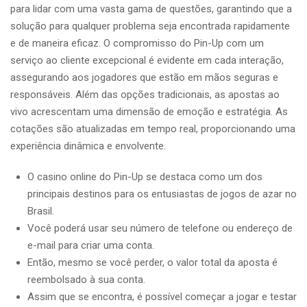
para lidar com uma vasta gama de questões, garantindo que a
solução para qualquer problema seja encontrada rapidamente
e de maneira eficaz. O compromisso do Pin-Up com um
serviço ao cliente excepcional é evidente em cada interação,
assegurando aos jogadores que estão em mãos seguras e
responsáveis. Além das opções tradicionais, as apostas ao
vivo acrescentam uma dimensão de emoção e estratégia. As
cotações são atualizadas em tempo real, proporcionando uma
experiência dinâmica e envolvente.
O casino online do Pin-Up se destaca como um dos
principais destinos para os entusiastas de jogos de azar no
Brasil.
Você poderá usar seu número de telefone ou endereço de
e-mail para criar uma conta.
Então, mesmo se você perder, o valor total da aposta é
reembolsado à sua conta.
Assim que se encontra, é possível começar a jogar e testar