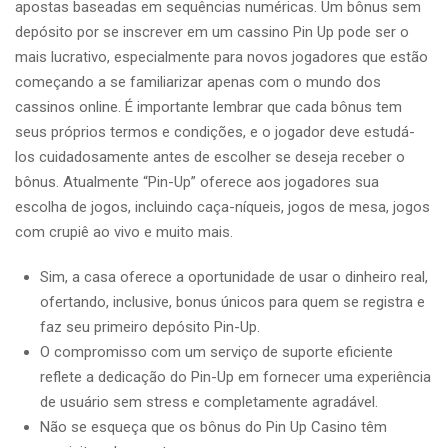
apostas baseadas em sequências numéricas. Um bônus sem
depósito por se inscrever em um cassino Pin Up pode ser o
mais lucrativo, especialmente para novos jogadores que estão
começando a se familiarizar apenas com o mundo dos
cassinos online. É importante lembrar que cada bônus tem
seus próprios termos e condições, e o jogador deve estudá-
los cuidadosamente antes de escolher se deseja receber o
bônus. Atualmente “Pin-Up” oferece aos jogadores sua
escolha de jogos, incluindo caça-níqueis, jogos de mesa, jogos
com crupiê ao vivo e muito mais.
Sim, a casa oferece a oportunidade de usar o dinheiro real,
ofertando, inclusive, bonus únicos para quem se registra e
faz seu primeiro depósito Pin-Up.
O compromisso com um serviço de suporte eficiente
reflete a dedicação do Pin-Up em fornecer uma experiência
de usuário sem stress e completamente agradável.
Não se esqueça que os bônus do Pin Up Casino têm