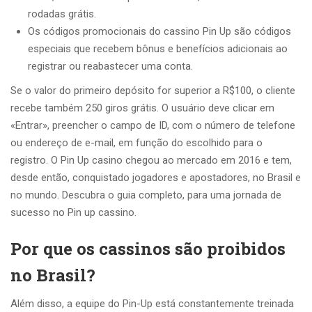
rodadas grátis.
Os códigos promocionais do cassino Pin Up são códigos
especiais que recebem bônus e benefícios adicionais ao
registrar ou reabastecer uma conta.
Se o valor do primeiro depósito for superior a R$100, o cliente
recebe também 250 giros grátis. O usuário deve clicar em
«Entrar», preencher o campo de ID, com o número de telefone
ou endereço de e-mail, em função do escolhido para o
registro. O Pin Up casino chegou ao mercado em 2016 e tem,
desde então, conquistado jogadores e apostadores, no Brasil e
no mundo. Descubra o guia completo, para uma jornada de
sucesso no Pin up cassino.
Por que os cassinos são proibidos
no Brasil?
Além disso, a equipe do Pin-Up está constantemente treinada