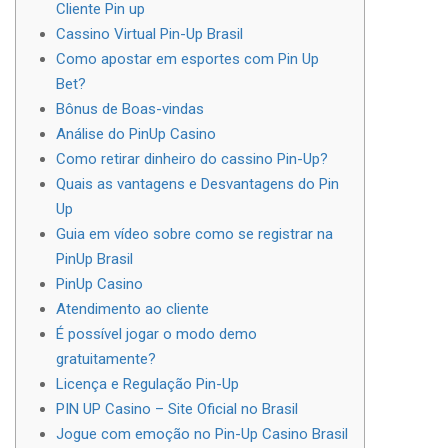
Cliente Pin up
Cassino Virtual Pin-Up Brasil
Como apostar em esportes com Pin Up
Bet?
Bônus de Boas-vindas
Análise do PinUp Casino
Como retirar dinheiro do cassino Pin-Up?
Quais as vantagens e Desvantagens do Pin
Up
Guia em vídeo sobre como se registrar na
PinUp Brasil
PinUp Casino
Atendimento ao cliente
É possível jogar o modo demo
gratuitamente?
Licença e Regulação Pin-Up
PIN UP Casino – Site Oficial no Brasil
Jogue com emoção no Pin-Up Casino Brasil