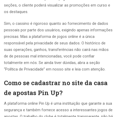
seções, o cliente poderá visualizar as promoções em curso e
os destaques.
Sim, o cassino é rigoroso quanto ao fornecimento de dados
pessoais por parte dos usuários, exigindo apenas informações
precisas. Mas a plataforma de jogos online é a única
responsável pela privacidade de seus dados. O histórico de
suas operações, ganhos, transferências não cairá nas mãos
de de pessoas mal intencionadas, você pode confiar
totalmente em nós. Se ainda tiver dúvidas, abra a seção
“Política de Privacidade” em nosso site e leia com atenção.
Como se cadastrar no site da casa
de apostas Pin Up?
A plataforma online Pin Up é uma instituição que garante a sua
segurança e também fornece acesso a interessantes jogos de
apostas. O trabalho do clube é totalmente transparente, não há