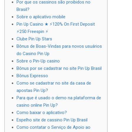
Por que os cassinos são proibidos no
Brasil?
Sobre o aplicativo mobile
Pin Up Casino ★ ⚡️120% On First Deposit
⚡️250 Freespin ⚡️
Clube Pin Up Stars
Bônus de Boas-Vindas para novos usuários
do Casino Pin Up
Sobre o Pin-Up casino
Bônus por se cadastrar no site Pin Up Brasil
Bônus Expresso
Como se cadastrar no site da casa de
apostas Pin Up?
Para que é usado o demo na plataforma de
casino online Pin Up?
Como baixar o aplicativo?
Espelho site de cassino Pin Up Brasil
Como contatar o Serviço de Apoio ao