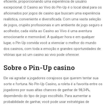
eficiente, proporcionando uma experiência de usuário
excepcional. O Casino ao Vivo do Pin-Up é o local ideal para os
aficionados por jogos de casino que buscam uma experiência
realística, conveniente e diversificada. Com uma vasta seleção
de jogos, crupiês profissionais e um ambiente de jogo seguro e
acolhedor, cada visita ao Casino ao Vivo é uma aventura
emocionante e memorável. A qualquer hora e em qualquer
lugar, o Pin-Up convida você a vivenciar o melhor do mundo
dos casinos, com toda a emoção e grandes oportunidades de
vitórias que só um casino ao vivo pode oferecer.
Sobre o Pin-Up casino
Ele vai agradar a jogadores corajosos que querem tentar sua
sorte e fortuna. No Pin-Up Casino, a roleta é a favorita entre os
jogadores por suas altas chances de ganhar de 98,34%,
dependendo do tipo de jogo escolhido. Para aumentar a
probabilidade de ganhar, você pode usar estratégias de