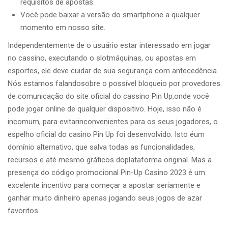
requisitos de apostas.
Você pode baixar a versão do smartphone a qualquer
momento em nosso site.
Independentemente de o usuário estar interessado em jogar
no cassino, executando o slotmáquinas, ou apostas em
esportes, ele deve cuidar de sua segurança com antecedência.
Nós estamos falandosobre o possível bloqueio por provedores
de comunicação do site oficial do cassino Pin Up,onde você
pode jogar online de qualquer dispositivo. Hoje, isso não é
incomum, para evitarinconvenientes para os seus jogadores, o
espelho oficial do casino Pin Up foi desenvolvido. Isto éum
domínio alternativo, que salva todas as funcionalidades,
recursos e até mesmo gráficos doplataforma original. Mas a
presença do código promocional Pin-Up Casino 2023 é um
excelente incentivo para começar a apostar seriamente e
ganhar muito dinheiro apenas jogando seus jogos de azar
favoritos.