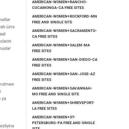
AMERICAN-WOMEN+RANCHO-
CUCAMONGA-CA FREE SITES
AMERICAN-WOMEN+ROCKFORD-MN
mətlər
FREE AND SINGLE SITE
atı üzrə
AMERICAN-WOMEN+SACRAMENTO-
xil
CA FREE SITES
lərini
AMERICAN-WOMEN+SALEM-MA
nuslar
FREE SITES
AMERICAN-WOMEN+SAN-DIEGO-CA
FREE SITES
AMERICAN-WOMEN+SAN-JOSE-AZ
FREE SITES
urulması
AMERICAN-WOMEN+SAVANNAH-
i
MO FREE AND SINGLE SITE
ə ya
AMERICAN-WOMEN+SHREVEPORT-
LA FREE SITES
AMERICAN-WOMEN+ST-
PETERSBURG-PA FREE AND SINGLE
izliyinə
SITE