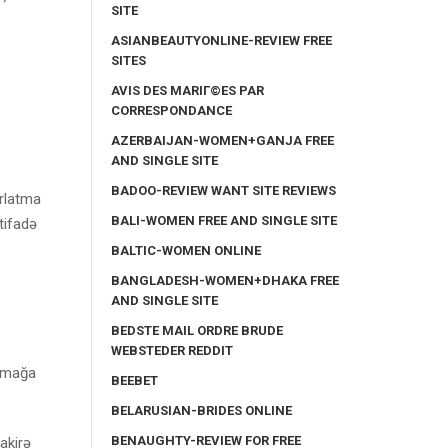
SITE
ASIANBEAUTYONLINE-REVIEW FREE
SITES
AVIS DES MARIГ©ES PAR
CORRESPONDANCE
AZERBAIJAN-WOMEN+GANJA FREE
AND SINGLE SITE
BADOO-REVIEW WANT SITE REVIEWS
ırlatma
BALI-WOMEN FREE AND SINGLE SITE
tifadə
BALTIC-WOMEN ONLINE
BANGLADESH-WOMEN+DHAKA FREE
AND SINGLE SITE
BEDSTE MAIL ORDRE BRUDE
WEBSTEDER REDDIT
lamağa
BEEBET
BELARUSIAN-BRIDES ONLINE
BENAUGHTY-REVIEW FOR FREE
akirə