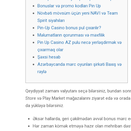
Bonuslar və promo kodları Pin Up
Növbəti mövsüm üçün yeni NAVI və Team
Spirit siyahıları
Pin-Up Casino bonus pul çıxarılır?
Məlumatların qorunması və məxfilik
Pin Up Casino AZ pulu necə yerləşdirmək və
çıxarmaq olar
Şəxsi hesab
Azərbaycanda mərc oyunları şirkəti Baxış və
rəylə
Qeydiyyat zamanı valyutanı seçə bilərsiniz, bundan s
Store və Play Market mağazalarını ziyarət edə və orada 
da yükləyə bilərsiniz.
Əksər hallarda, geri çəkilmədən əvvəl bonus mərc edi
Hər zaman kömək etməyə hazır olan mehriban dəst