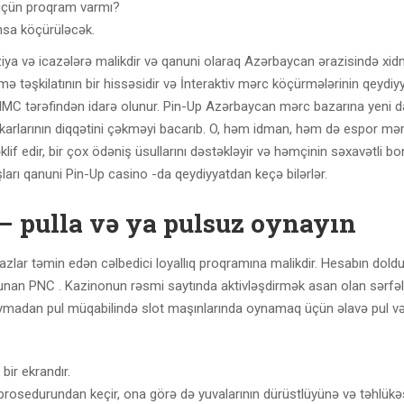
 üçün proqram varmı?
nsa köçürüləcək.
ziya və icazələrə malikdir və qanuni olaraq Azərbaycan ərazisində xid
 təşkilatının bir hissəsidir və İnteraktiv mərc köçürmələrinin qeydiyy
 MMC tərəfindən idarə olunur. Pin-Up Azərbaycan mərc bazarına yeni da
rlarının diqqətini çəkməyi bacarıb. O, həm idman, həm də espor mərc
lif edir, bir çox ödəniş üsullarını dəstəkləyir və həmçinin səxavətli bo
şları qanuni Pin-Up casino -da qeydiyyatdan keçə bilərlər.
 – pulla və ya pulsuz oynayın
zlar təmin edən cəlbedici loyallıq proqramına malikdir. Hesabın dold
olunan PNC . Kazinonun rəsmi saytında aktivləşdirmək asan olan sərfəl
ymadan pul müqabilində slot maşınlarında oynamaq üçün əlavə pul v
ir ekrandır.
 prosedurundan keçir, ona görə də yuvalarının dürüstlüyünə və təhlükəs