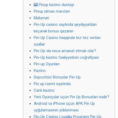
🎰 Pinup kazino dəstəyi
Pinup idman mərcləri
Məlumat:
Pin-Up casino saytında qeydiyyatdan
keçərək bonus qazanın
Pin-Up Casino haqqında tez-tez verilən
suallar
Pin-Up-da necə əmanət etmək olar?
Pin-Up kazino fəaliyyətinin coğrafiyası
Pin-up Oyunları
Kazino:
Depozitsiz Bonuslar Pin-Up
Pin up rəsmi saytında
Canlı kazino
Yeni Oyunçular üçün Pin Up Bonusları nədir?
Android və iPhone üçün APK Pin Up
uyğulamasının yüklənməsi
Pin-Up Casino Loyallıq Proqramı Pin-Up