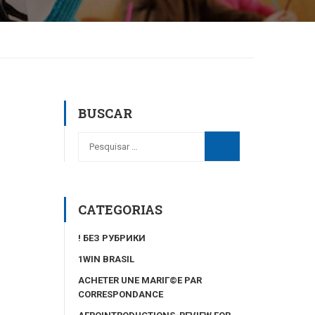
BUSCAR
CATEGORIAS
! БЕЗ РУБРИКИ
1WIN BRASIL
ACHETER UNE MARIГ©E PAR
CORRESPONDANCE