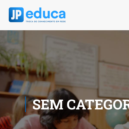
SEM CATEGOR