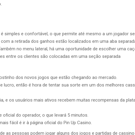
.
sil é simples e confortável, o que permite até mesmo a um jogador s
is com a retirada dos ganhos estão localizados em uma aba separad
. Também no menu lateral, há uma oportunidade de escolher uma caç
ares entre os clientes são colocadas em uma seção separada
gostinho dos novos jogos que estão chegando ao mercado.
e lucro, então é hora de tentar sua sorte em um dos melhores cas
 dia, e os usuários mais ativos recebem muitas recompensas da pla
e oficial do operador, o que levará 5 minutos.
s fácil é ir à página oficial do Pin Up Casino.
nde as pessoas podem jogar alguns dos jogos e partidas de cassino