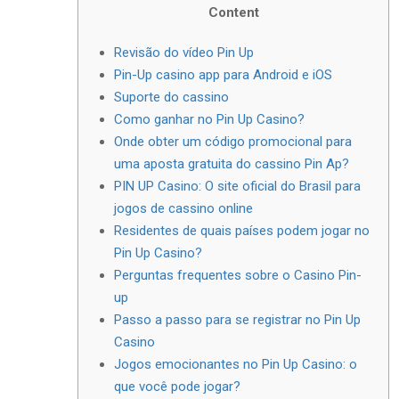
Content
Revisão do vídeo Pin Up
Pin-Up casino app para Android e iOS
Suporte do cassino
Como ganhar no Pin Up Casino?
Onde obter um código promocional para
uma aposta gratuita do cassino Pin Ap?
PIN UP Casino: O site oficial do Brasil para
jogos de cassino online
Residentes de quais países podem jogar no
Pin Up Casino?
Perguntas frequentes sobre o Casino Pin-
up
Passo a passo para se registrar no Pin Up
Casino
Jogos emocionantes no Pin Up Casino: o
que você pode jogar?