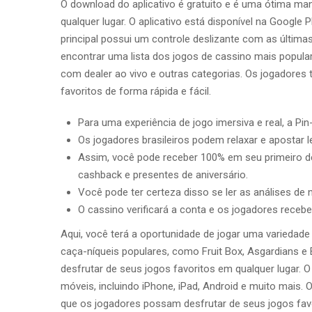
O download do aplicativo é gratuito e é uma ótima ma
qualquer lugar. O aplicativo está disponível na Google
principal possui um controle deslizante com as últim
encontrar uma lista dos jogos de cassino mais popular
com dealer ao vivo e outras categorias. Os jogadore
favoritos de forma rápida e fácil.
Para uma experiência de jogo imersiva e real, a P
Os jogadores brasileiros podem relaxar e apostar 
Assim, você pode receber 100% em seu primeiro d
cashback e presentes de aniversário.
Você pode ter certeza disso se ler as análises de 
O cassino verificará a conta e os jogadores recebe
Aqui, você terá a oportunidade de jogar uma variedad
caça-níqueis populares, como Fruit Box, Asgardians e
desfrutar de seus jogos favoritos em qualquer lugar.
móveis, incluindo iPhone, iPad, Android e muito mais
que os jogadores possam desfrutar de seus jogos fav