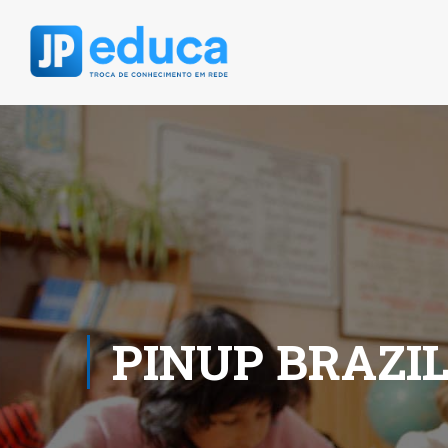
PINUP BRAZI