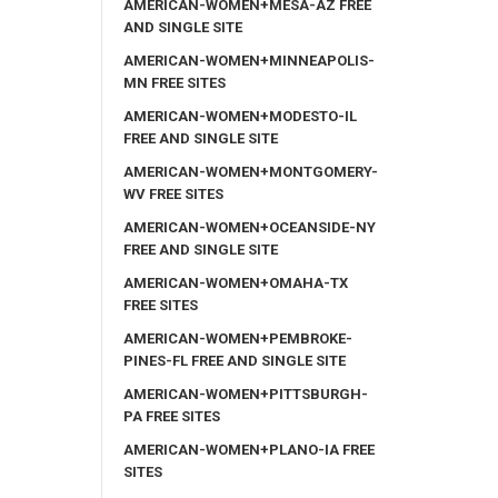
AMERICAN-WOMEN+MESA-AZ FREE
AND SINGLE SITE
AMERICAN-WOMEN+MINNEAPOLIS-
MN FREE SITES
AMERICAN-WOMEN+MODESTO-IL
FREE AND SINGLE SITE
AMERICAN-WOMEN+MONTGOMERY-
WV FREE SITES
AMERICAN-WOMEN+OCEANSIDE-NY
FREE AND SINGLE SITE
AMERICAN-WOMEN+OMAHA-TX
FREE SITES
AMERICAN-WOMEN+PEMBROKE-
PINES-FL FREE AND SINGLE SITE
AMERICAN-WOMEN+PITTSBURGH-
PA FREE SITES
AMERICAN-WOMEN+PLANO-IA FREE
SITES