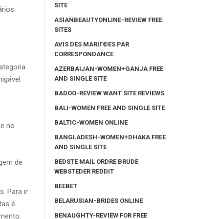
SITE
ários
ASIANBEAUTYONLINE-REVIEW FREE
SITES
AVIS DES MARIГ©ES PAR
CORRESPONDANCE
ategoria
AZERBAIJAN-WOMEN+GANJA FREE
AND SINGLE SITE
migável
BADOO-REVIEW WANT SITE REVIEWS
BALI-WOMEN FREE AND SINGLE SITE
BALTIC-WOMEN ONLINE
te no
BANGLADESH-WOMEN+DHAKA FREE
AND SINGLE SITE
BEDSTE MAIL ORDRE BRUDE
agem de
WEBSTEDER REDDIT
BEEBET
. Para ir
BELARUSIAN-BRIDES ONLINE
tas é
BENAUGHTY-REVIEW FOR FREE
amento.