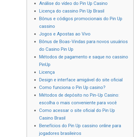
Análise do vídeo do Pin Up Casino
Licença do cassino Pin Up Brasil
Bônus e códigos promocionais do Pin Up
cassino
Jogos e Apostas ao Vivo
Bônus de Boas-Vindas para novos usuários
do Casino Pin Up
Métodos de pagamento e saque no cassino
PinUp
Licença
Design e interface amigável do site oficial
Como funciona o Pin Up casino?
Métodos de depósito no Pin-Up Casino:
escolha o mais conveniente para você
Como acessar o site oficial do Pin Up
Casino Brasil
Benefícios do Pin Up cassino online para
jogadores brasileiros