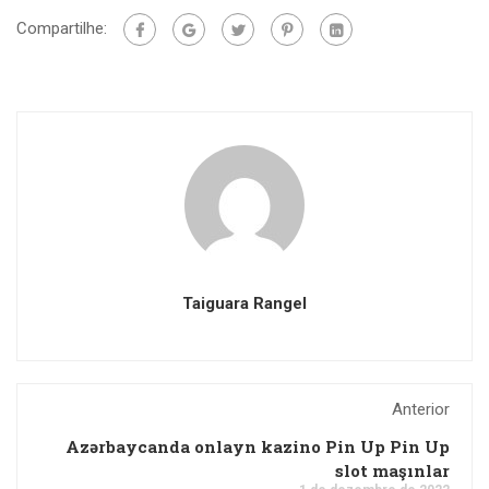
Compartilhe:
Taiguara Rangel
Anterior
Azərbaycanda onlayn kazino Pin Up Pin Up
slot maşınlar