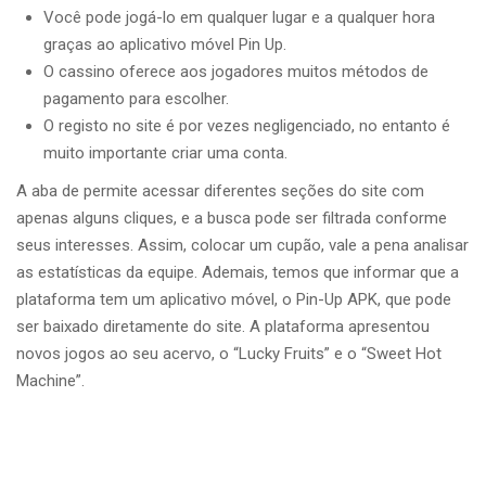
Você pode jogá-lo em qualquer lugar e a qualquer hora
graças ao aplicativo móvel Pin Up.
O cassino oferece aos jogadores muitos métodos de
pagamento para escolher.
O registo no site é por vezes negligenciado, no entanto é
muito importante criar uma conta.
A aba de permite acessar diferentes seções do site com
apenas alguns cliques, e a busca pode ser filtrada conforme
seus interesses. Assim, colocar um cupão, vale a pena analisar
as estatísticas da equipe. Ademais, temos que informar que a
plataforma tem um aplicativo móvel, o Pin-Up APK, que pode
ser baixado diretamente do site. A plataforma apresentou
novos jogos ao seu acervo, o “Lucky Fruits” e o “Sweet Hot
Machine”.