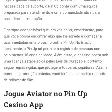
jogar e ganhar dinheiro no Pin Up. No caso de dúvidas ou
necessidade de suporte, o Pin Up conta com uma equipe
preparada para atendimento e uma comunidade ativa para
assistência e interação.
É sempre aconselhável que, em vez de ler, experimente, para
que você possa encontrar algo que lhe agrade e começar a
usar imediatamente o casino online Pin Up. No Brazil,
localmente, a Pin Up só permite o registro de pessoas com
pelo menos 18 anos de idade. Além disso, o cassino opera sob
uma licença estabelecida pelas Leis de Curaçao e, portanto,
segue regras rígidas que protegem todos os jogadores. Assim
como na promoção anterior, você terá que cumprir o requisito
de rollover de 50x.
Jogue Aviator no Pin Up
Casino App