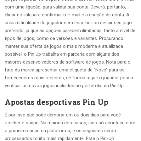
com uma ligação, para validar sua conta. Deverá, portanto,
clicar no link para confirmar o e-mail e a criação de conta. A
única dificuldade do jogador será escolher ou definir seu jogo
preferido, já que as opções parecem ilimitadas, tanto a nível de
tipos de jogos, como de versões e variantes. Procurando
manter sua oferta de jogos o mais moderna e atualizada
possível, o Pin Up trabalha em parceria com alguns dos
maiores desenvolvedores de software de jogos. Nota para o
fato da marca apresentar uma etiqueta de “Novo” para os
fornecedores mais recentes, de forma a que o jogador possa
verificar os novos jogos incluídos no portefólio da Pin-Up.
Apostas desportivas Pin Up
É por isso que pode demorar um ou dois dias para você
receber o saque. Na maioria dos casos, isso só acontece com
o primeiro saque na plataforma, e os seguintes serão
processados muito mais rapidamente. Este o Pin-Up