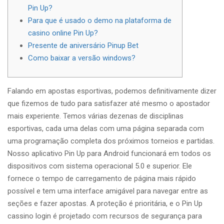
Pin Up?
Para que é usado o demo na plataforma de
casino online Pin Up?
Presente de aniversário Pinup Bet
Como baixar a versão windows?
Falando em apostas esportivas, podemos definitivamente dizer
que fizemos de tudo para satisfazer até mesmo o apostador
mais experiente. Temos várias dezenas de disciplinas
esportivas, cada uma delas com uma página separada com
uma programação completa dos próximos torneios e partidas.
Nosso aplicativo Pin Up para Android funcionará em todos os
dispositivos com sistema operacional 5.0 e superior. Ele
fornece o tempo de carregamento de página mais rápido
possível e tem uma interface amigável para navegar entre as
seções e fazer apostas. A proteção é prioritária, e o Pin Up
cassino login é projetado com recursos de segurança para