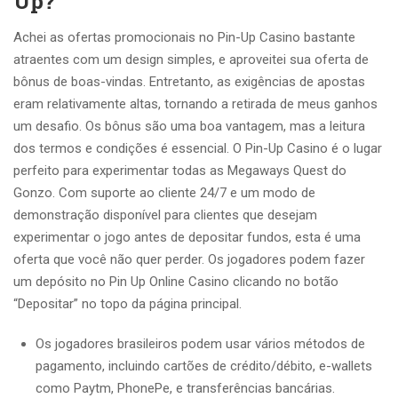
Up?
Achei as ofertas promocionais no Pin-Up Casino bastante
atraentes com um design simples, e aproveitei sua oferta de
bônus de boas-vindas. Entretanto, as exigências de apostas
eram relativamente altas, tornando a retirada de meus ganhos
um desafio. Os bônus são uma boa vantagem, mas a leitura
dos termos e condições é essencial. O Pin-Up Casino é o lugar
perfeito para experimentar todas as Megaways Quest do
Gonzo. Com suporte ao cliente 24/7 e um modo de
demonstração disponível para clientes que desejam
experimentar o jogo antes de depositar fundos, esta é uma
oferta que você não quer perder. Os jogadores podem fazer
um depósito no Pin Up Online Casino clicando no botão
“Depositar” no topo da página principal.
Os jogadores brasileiros podem usar vários métodos de
pagamento, incluindo cartões de crédito/débito, e-wallets
como Paytm, PhonePe, e transferências bancárias.