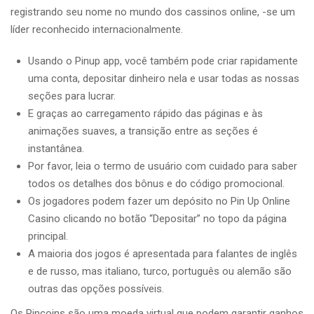
registrando seu nome no mundo dos cassinos online, -se um
líder reconhecido internacionalmente.
Usando o Pinup app, você também pode criar rapidamente
uma conta, depositar dinheiro nela e usar todas as nossas
seções para lucrar.
E graças ao carregamento rápido das páginas e às
animações suaves, a transição entre as seções é
instantânea.
Por favor, leia o termo de usuário com cuidado para saber
todos os detalhes dos bônus e do código promocional.
Os jogadores podem fazer um depósito no Pin Up Online
Casino clicando no botão “Depositar” no topo da página
principal.
A maioria dos jogos é apresentada para falantes de inglês
e de russo, mas italiano, turco, português ou alemão são
outras das opções possíveis.
Os Pincoins são uma moeda virtual que podem garantir ganhos