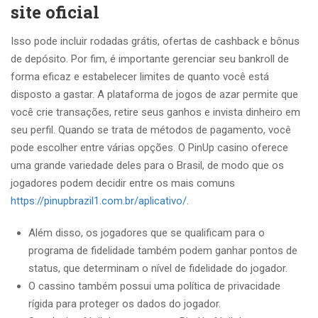
site oficial
Isso pode incluir rodadas grátis, ofertas de cashback e bônus
de depósito. Por fim, é importante gerenciar seu bankroll de
forma eficaz e estabelecer limites de quanto você está
disposto a gastar. A plataforma de jogos de azar permite que
você crie transações, retire seus ganhos e invista dinheiro em
seu perfil. Quando se trata de métodos de pagamento, você
pode escolher entre várias opções. O PinUp casino oferece
uma grande variedade deles para o Brasil, de modo que os
jogadores podem decidir entre os mais comuns
https://pinupbrazil1.com.br/aplicativo/
.
Além disso, os jogadores que se qualificam para o
programa de fidelidade também podem ganhar pontos de
status, que determinam o nível de fidelidade do jogador.
O cassino também possui uma política de privacidade
rígida para proteger os dados do jogador.