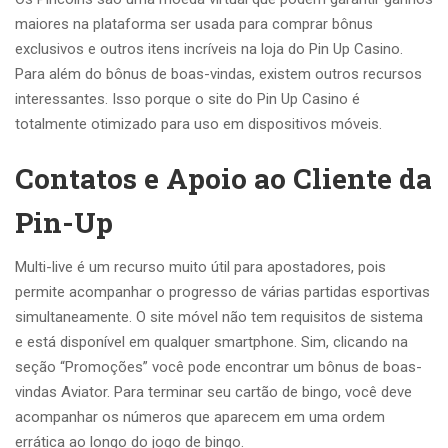
maiores na plataforma ser usada para comprar bônus
exclusivos e outros itens incríveis na loja do Pin Up Casino.
Para além do bônus de boas-vindas, existem outros recursos
interessantes. Isso porque o site do Pin Up Casino é
totalmente otimizado para uso em dispositivos móveis.
Contatos e Apoio ao Cliente da
Pin-Up
Multi-live é um recurso muito útil para apostadores, pois
permite acompanhar o progresso de várias partidas esportivas
simultaneamente. O site móvel não tem requisitos de sistema
e está disponível em qualquer smartphone. Sim, clicando na
seção “Promoções” você pode encontrar um bônus de boas-
vindas Aviator. Para terminar seu cartão de bingo, você deve
acompanhar os números que aparecem em uma ordem
errática ao longo do jogo de bingo.